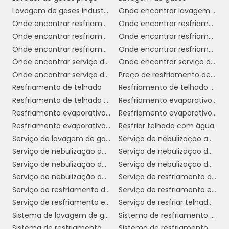
ela funciona, os proprietários de
Lavagem de gases industriais
Onde encontrar lavagem de gases industriais
estabelecimentos comerciais podem tomar
Onde encontrar resfriamento de telhado com água
Onde encontrar resfriamento de telhado em sp
decisões informadas sobre como manter
Onde encontrar resfriamento de telhado por aspersão
Onde encontrar resfriamento de telhados
seus ambientes limpos e seguros.
Onde encontrar resfriamento evaporativo
Onde encontrar resfriamento evaporativo em sp
Onde encontrar serviço de nebulização ambientes
Onde encontrar serviço de nebulização ambientes em sp
BENEFÍCIOS DA
Onde encontrar serviço de resfriamento de telhado sp
Preço de resfriamento de telhado
NEBULIZAÇÃO DE
Resfriamento de telhado
Resfriamento de telhado com água
AMBIENTE
Resfriamento de telhado por aspersão
Resfriamento evaporativo direto
Resfriamento evaporativo e umidificação
Resfriamento evaporativo indireto
A nebulização de ambiente oferece uma série
Resfriamento evaporativo telhado
Resfriar telhado com água
de benefícios significativos, especialmente
Serviço de lavagem de gases industriais
Serviço de nebulização ambientes
em locais comerciais onde a saúde e o bem-
Serviço de nebulização ambientes em sp
Serviço de nebulização de ambientes para empresas
estar dos colaboradores e clientes são
Serviço de nebulização de ambientes para empresas em sp
Serviço de nebulização de ambientes para indústrias
prioridades. A seguir, destacamos alguns dos
Serviço de nebulização de ambientes para indústrias em sp
Serviço de resfriamento de telhado
principais benefícios dessa técnica:
Serviço de resfriamento de telhado com água
Serviço de resfriamento evaporativo
Serviço de resfriamento evaporativo por aspersão
Serviço de resfriar telhado com água
1. Controle de pragas:
A nebulização é uma
Sistema de lavagem de gases
Sistema de resfriamento adiabático evaporativo
solução eficaz para o controle de insetos e
Sistema de resfriamento de telhado
Sistema de resfriamento evaporativo