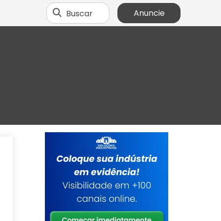
Buscar
Anuncie
o
o
o
a