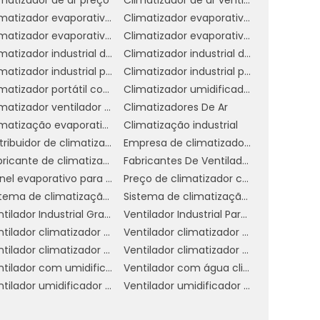
r
Climatizador evaporativo de ar
Climatizador evaporativo de parede
s
Climatizador evaporativo para academia
Climatizador evaporativo portátil
Climatizador industrial de parede
Climatizador industrial de parede preço
Climatizador industrial portátil
Climatizador industrial preço
ê
Climatizador portátil com água
Climatizador umidificador industrial
l
Climatizador ventilador umidificador de parede a água
Climatizadores De Ar
m
Climatização evaporativa industrial
Climatização industrial
e
Distribuidor de climatizador evaporativo
Empresa de climatizador evaporativo
Fabricante de climatizador industrial
Fabricantes De Ventiladores Industriais
e
Painel evaporativo para climatizador
Preço de climatizador com névoa
a
Sistema de climatização evaporativa
Sistema de climatização industrial
,
Ventilador Industrial Grande
Ventilador Industrial Para Galpão
Ventilador climatizador de coluna
Ventilador climatizador de parede
Ventilador climatizador umidificador parede industrial
Ventilador climatizador água
e
Ventilador com umidificador industrial
Ventilador com água climatizador
r
Ventilador umidificador climatizador de ar com água
Ventilador umidificador de ar industrial
o
a