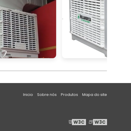
o
e
e
s
a
o
m
Inicio
Sobre nós
Produtos
Mapa do site
a
m
W3C
W3C
o