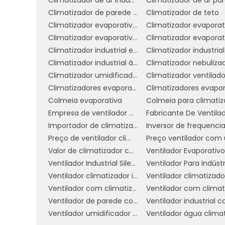
Escolher o climatizador ideal para o se
Climatizador de parede comercial
Climatizador de teto
diretamente no conforto e na eficiência
Climatizador evaporativo de parede preço
algumas dicas essenciais a serem consid
Climatizador evaporativo portátil preço
Climatizador industrial evaporativo
1. Avalie o tamanho do ambiente:
O
Climatizador industrial à venda
Climatizador nebuliza
deseja climatizar. Climatizadores têm di
Climatizador umidificador ventilador
Climatizador ventilado
escolher um modelo que seja adequad
Climatizadores evaporativo comercial e industrial
não oferecer a eficiência desejada e
Colmeia evaporativa
potentes podem ser desnecessários em 
Empresa de ventilador climatizador industrial
2. Considere o número de pessoas
Importador de climatizador
também deve ser levado em conta. Quan
Preço de ventilador climatizador industrial
necessidade de resfriamento. Isso é esp
Valor de climatizador com névoa
como lojas e restaurantes, onde o fluxo de
Ventilador Industrial Silencioso
Ventilador Para Indústr
Ventilador climatizador industrial
3. Verifique a umidade do ambient
Ventilador com climatizador
avaliar a umidade do local. Se o espaço
Ventilador de parede com climatizador
uma excelente opção, pois ele ajuda a equ
Ventilador umidificador industrial
seco, pode ser necessário considerar 