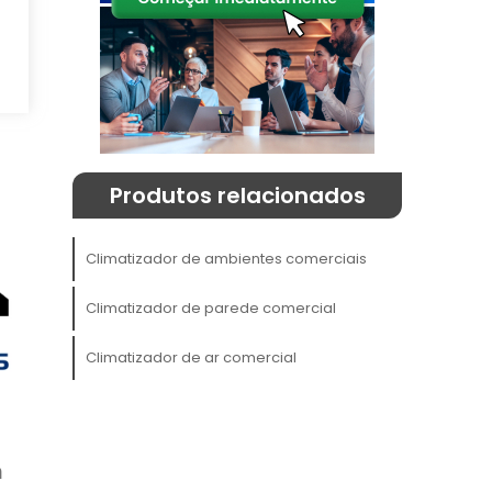
a
m
o
Produtos relacionados
?
Climatizador de ambientes comerciais
a
Climatizador de parede comercial
s
Climatizador de ar comercial
o
e
m