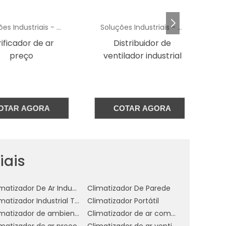
a
Soluções Industriais - AC
Soluções Industriais - AC
a
cador de ar
Distribuidor de
a
preço
ventilador industrial
ev
s
e
AR AGORA
COTAR AGORA
s
o
iais
o
Climatizador De Ar Industrial Evaporativo
Climatizador De Parede
Climatizador Industrial Teto
Climatizador Portátil
Climatizador de ambientes comerciais
Climatizador de ar comercial
imatizador de ar preço
Climatizador de ar ventilador