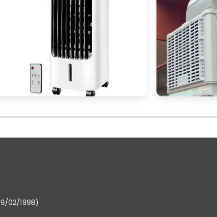
 proporcionando um ambiente confortável e produtiv
tes comerciais é uma decisão estratégica que pod
 empresa. Com a capacidade de resfriar, umidificar 
ispositivos não apenas proporcionam conforto ao
eficiência energética
ém contribuem para a
e 
tamanho do ambiente
númer
em consideração o
, o
acterísticas específicas
do local. Uma escolha be
is agradável e produtivo, refletindo diretamente n
envolvidos.
o ambiente comercial da sua empresa, não hesite e
19/02/1998)
res fornecedores
de climatizadores disponíveis n