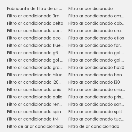
sistema de ar condicionado. Ao evitar o
acúmulo de sujeira e detritos, o filtro protege
Fabricante de filtro de ar condicionado
Filtro ar condicionado
os componentes internos do sistema,
Filtro ar condicionado 3m
Filtro ar condicionado amarok
prolongando sua vida útil e reduzindo a
Filtro ar condicionado celta
Filtro ar condicionado cobalt
necessidade de manutenções frequentes.
Filtro ar condicionado corolla
Filtro ar condicionado cruze
Filtro ar condicionado ecosport
Filtro ar condicionado etios
Por fim, ao escolher um filtro de ar
Filtro ar condicionado fluence
Filtro ar condicionado ford ka 2015
condicionado para a Amarok que atenda às
Filtro ar condicionado g6
Filtro ar condicionado gol g3
especificações da fábrica, você garante um
Filtro ar condicionado gol g4
Filtro ar condicionado gol g5
ajuste perfeito e uma substituição simples. No
Filtro ar condicionado grand siena
Filtro ar condicionado hb20
Soluções Industriais, você encontra uma
Filtro ar condicionado hilux
Filtro ar condicionado honda fit
variedade de filtros que oferecem todos esses
Filtro ar condicionado i200 triton
Filtro ar condicionado i30
benefícios, permitindo que você escolha a
Filtro ar condicionado onix
Filtro ar condicionado onix 2018
opção que melhor atende às suas
Filtro ar condicionado palio
Filtro ar condicionado prisma 2018
necessidades e expectativas.
Filtro ar condicionado renegade
Filtro ar condicionado sandero
Filtro ar condicionado spin
Filtro ar condicionado split
COMO ESCOLHER O FILTRO
Filtro ar condicionado tr4
Filtro ar condicionado tucson
IDEAL
Filtro de ar ar condicionado
Filtro de ar condicionado