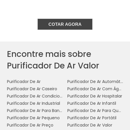
captura de alérgenos comuns, ajudando a
reduzir sintomas como espirros, coceira nos
olhos e congestão nasal.
COTAR AGORA
3. Prevenção de Doenças Respiratórias:
Um ambiente com ar purificado pode ajudar
a prevenir doenças respiratórias, como asma
Encontre mais sobre
e bronquite. A redução de poluentes e
microorganismos no ar contribui para um
Purificador De Ar Valor
sistema respiratório mais saudável.
4. Eliminação de Odores:
Muitos
Purificador De Ar
Purificador De Ar Automático
purificadores de ar possuem filtros de carvão
Purificador De Ar Caseiro
Purificador De Ar Com Água
ativado que ajudam a neutralizar odores
Purificador De Ar Condicionado
Purificador De Ar Hospitalar
indesejados, como fumaça de cigarro, cheiro
Purificador De Ar Industrial
Purificador De Ar Infantil
de animais e outros odores fortes, tornando o
Purificador De Ar Para Banheiro
Purificador De Ar Para Quarto
ambiente mais agradável.
Purificador De Ar Pequeno
Purificador De Ar Portátil
Purificador De Ar Preço
Purificador De Ar Valor
5. Aumento da Concentração e