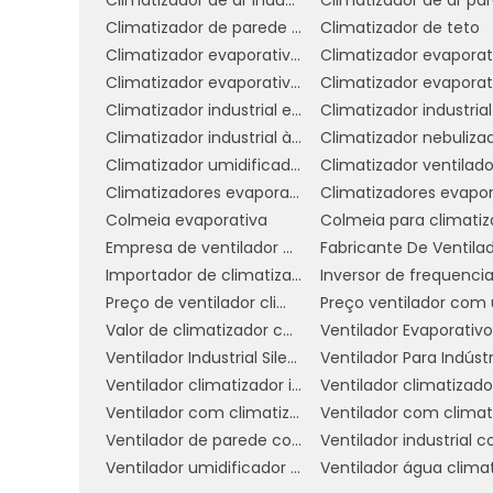
encontrar o ventilador climatizador q
Climatizador de parede comercial
Climatizador de teto
conforto em qualquer ambiente.
Climatizador evaporativo de parede preço
DICAS PARA ESCOLHER
Climatizador evaporativo portátil preço
Climatizador industrial evaporativo
Climatizador industrial à venda
Climatizador nebuliza
Escolher o ventilador climatizador i
Climatizador umidificador ventilador
Climatizador ventilado
algumas dicas práticas, você pode 
Climatizadores evaporativo comercial e industrial
necessidades específicas. Aqui estão alg
Colmeia evaporativa
1. Avalie o Tamanho do Ambiente:
Empresa de ventilador climatizador industrial
considerar o tamanho do espaço onde 
Importador de climatizador
menores são adequados para ambientes
Preço de ventilador climatizador industrial
são necessárias para áreas maiores, gara
Valor de climatizador com névoa
Ventilador Industrial Silencioso
Ventilador Para Indústr
2. Verifique a Capacidade de Resf
Ventilador climatizador industrial
essencial a ser considerado. Procure 
Ventilador com climatizador
podem cobrir. Isso garantirá que você
Ventilador de parede com climatizador
espaço, evitando a sensação de desconfo
Ventilador umidificador industrial