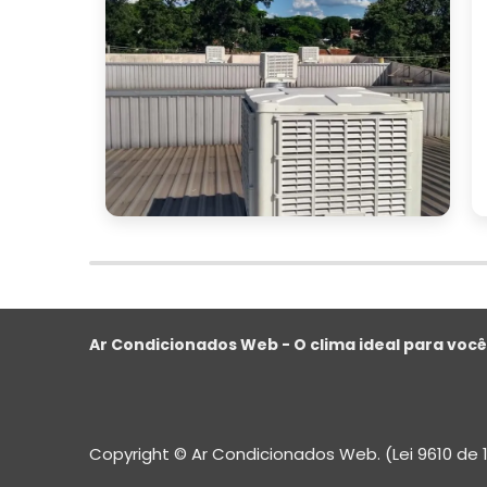
Seguindo essas dicas, você estará mais 
melhor se adapta às suas necessidad
ambiente.
CONCLUSÃO
Investir em um ventilador climatizador
eficiência
, seja em casa ou no ambiente
Com as informações apresentadas s
fornecedores em São Paulo e dicas pa
ferramentas necessárias para fazer uma 
Ar Condicionados Web - O clima ideal para você
tamanho 
Ao considerar fatores como o
funcionalidades adicionais
, você po
perfeitamente às suas necessidades.
Copyright © Ar Condicionados Web. (Lei 9610 de 
pesquisar
com
Não se esqueça de
e