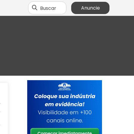
Buscar
Anuncie
a
e
,
o
r