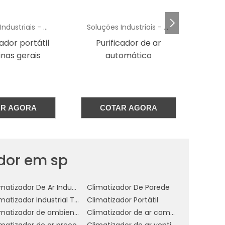
o
Soluções Industriais - AC
Soluções Industriais - AC
e
ador portátil
Purificador de ar
Clim
o
nas gerais
automático
2
a
a
AR AGORA
COTAR AGORA
a
u
dor em sp
m
Climatizador De Ar Industrial Evaporativo
Climatizador De Parede
m
Climatizador Industrial Teto
Climatizador Portátil
e
Climatizador de ambientes comerciais
Climatizador de ar comercial
á
imatizador de ar preço
Climatizador de ar ventilador