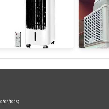
preparado para escolher o ventilador climatizador qu
es, garantindo conforto e eficiência em qualque
conforto
 é uma excelente decisão para quem busca
 comercial.
vantagens
obre as
desses aparelhos, os principai
ra escolher o modelo ideal, você agora possui a
escolha informada.
do ambiente
capacidade de resfriamento
, a
, e a
de encontrar um ventilador climatizador que atend
19/02/1998)
parar preços
, garantindo que você faça um bo