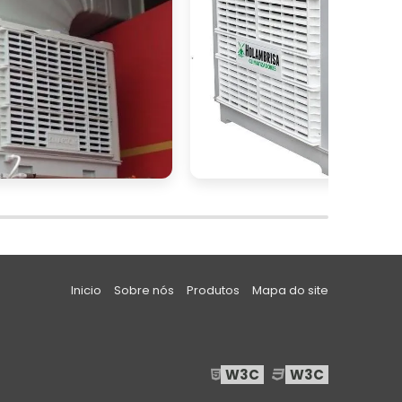
e
r
e
s
s
Inicio
Sobre nós
Produtos
Mapa do site
s
a
W3C
W3C
m