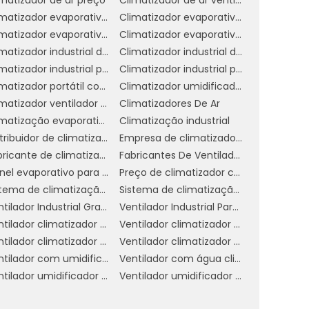
a
Climatizador evaporativo de ar
Climatizador evaporativo de parede
Climatizador evaporativo para academia
Climatizador evaporativo portátil
Climatizador industrial de parede
Climatizador industrial de parede preço
Climatizador industrial portátil
Climatizador industrial preço
Climatizador portátil com água
Climatizador umidificador industrial
m
Climatizador ventilador umidificador de parede a água
Climatizadores De Ar
s
Climatização evaporativa industrial
Climatização industrial
Distribuidor de climatizador evaporativo
Empresa de climatizador evaporativo
l
Fabricante de climatizador industrial
Fabricantes De Ventiladores Industriais
s
Painel evaporativo para climatizador
Preço de climatizador com névoa
e
Sistema de climatização evaporativa
Sistema de climatização industrial
Ventilador Industrial Grande
Ventilador Industrial Para Galpão
Ventilador climatizador de coluna
Ventilador climatizador de parede
r
Ventilador climatizador umidificador parede industrial
Ventilador climatizador água
e
Ventilador com umidificador industrial
Ventilador com água climatizador
u
Ventilador umidificador climatizador de ar com água
Ventilador umidificador de ar industrial