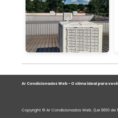
Ao seguir essas diretrizes, você est
climatizador de água ideal que atenda à
conforto e eficiência para todos.
CONCLUSÃO
Investir em um ventilador climatizad
comerciais que buscam conforto, eficiên
Com a capacidade de resfriar e umid
ambiente agradável para colaborado
aumentando a satisfação geral.
Ar Condicionados Web - O clima ideal para você
Ao escolher o ventilador climatizador i
a capacidade do reservatório, a potên
funcionalidades adicionais que podem faci
Copyright © Ar Condicionados Web. (Lei 9610 de 
As avaliações de outros usuários também