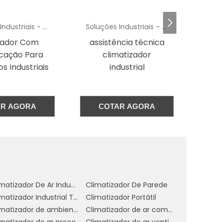
e
Soluções Industriais - AC
Soluções Industriais - AC
é
ncia técnica
Higienização de ar
cli
é
atizador
condicionado split
dustrial
s
s
AR AGORA
COTAR AGORA
o
l
r
e
Climatizador De Ar Industrial Evaporativo
Climatizador De Parede
Climatizador Industrial Teto
Climatizador Portátil
s
Climatizador de ambientes comerciais
Climatizador de ar comercial
o
imatizador de ar preço
Climatizador de ar ventilador