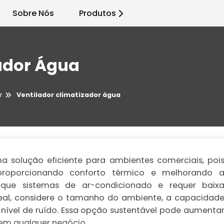
Sobre Nós
Produtos
ador Água
r
Ventilador climatizador água
a solução eficiente para ambientes comerciais, poi
 proporcionando conforto térmico e melhorando 
que sistemas de ar-condicionado e requer baix
eal, considere o tamanho do ambiente, a capacidad
 nível de ruído. Essa opção sustentável pode aumenta
 em qualquer negócio.