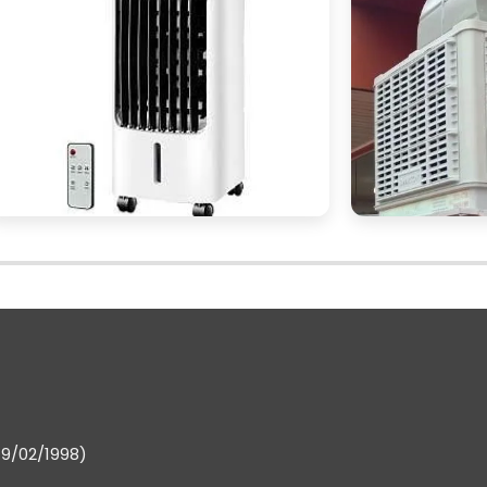
ará mais bem preparado para escolher o ventilado
s necessidades do seu ambiente comercial, garantind
or de água é uma excelente decisão para ambiente
cia e economia.
ificar o ar, esses equipamentos proporcionam u
res e clientes, melhorando a qualidade do ar 
deal, é fundamental considerar o tamanho do ambiente
cia do motor e o nível de ruído, além de explora
litar o uso.
19/02/1998)
 podem ser um guia valioso na hora da compra.