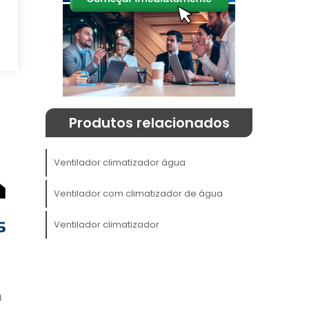
e
s
o
Produtos relacionados
Ventilador climatizador água
Ventilador com climatizador de água
Ventilador climatizador
o
,
m