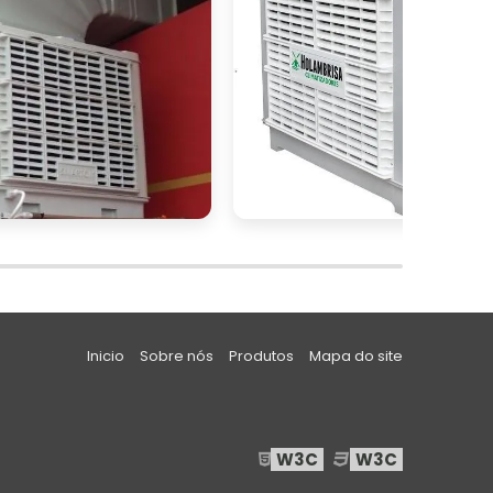
r
o
s
m
e
Inicio
Sobre nós
Produtos
Mapa do site
,
r
W3C
W3C