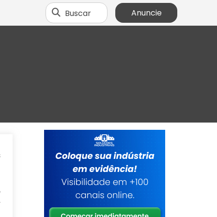
Buscar
Anuncie
s
a
a
e
r