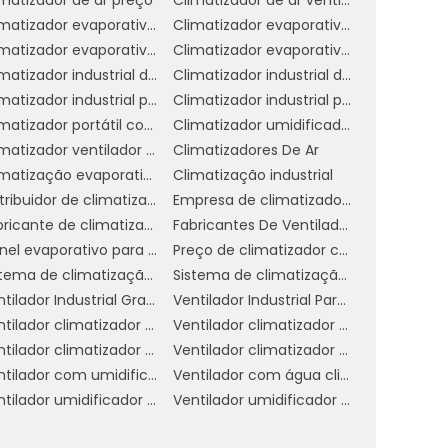
Climatizador evaporativo de ar
Climatizador evaporativo de parede
Climatizador evaporativo para academia
Climatizador evaporativo portátil
Climatizador industrial de parede
Climatizador industrial de parede preço
Climatizador industrial portátil
Climatizador industrial preço
e
Climatizador portátil com água
Climatizador umidificador industrial
s
Climatizador ventilador umidificador de parede a água
Climatizadores De Ar
Climatização evaporativa industrial
Climatização industrial
Distribuidor de climatizador evaporativo
Empresa de climatizador evaporativo
a
Fabricante de climatizador industrial
Fabricantes De Ventiladores Industriais
é
Painel evaporativo para climatizador
Preço de climatizador com névoa
s
Sistema de climatização evaporativa
Sistema de climatização industrial
.
Ventilador Industrial Grande
Ventilador Industrial Para Galpão
Ventilador climatizador de coluna
Ventilador climatizador de parede
r
Ventilador climatizador umidificador parede industrial
Ventilador climatizador água
a
Ventilador com umidificador industrial
Ventilador com água climatizador
m
Ventilador umidificador climatizador de ar com água
Ventilador umidificador de ar industrial