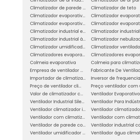
de qualquer negócio.
Climatizador de parede comercial
Climatizador de teto
COMO ESCOLHER O VEN
Climatizador evaporativo de parede preço
ÁGUA IDEAL
Climatizador evaporativo portátil preço
Climatizador industrial evaporativo
Escolher o ventilador climatizador de
Climatizador industrial à venda
Climatizador nebuliza
considerar diversos fatores que garant
Climatizador umidificador ventilador
Climatizador ventilado
necessidades. Aqui estão algumas dicas p
Climatizadores evaporativo comercial e industrial
Colmeia evaporativa
1. Avalie o tamanho do ambiente:
Empresa de ventilador climatizador industrial
climatizar. Ventiladores climatizadores
Importador de climatizador
importante escolher um modelo que seja 
Preço de ventilador climatizador industrial
especificações do fabricante e escolha 
Valor de climatizador com névoa
Ventilador Industrial Silencioso
Ventilador Para Indústr
2. Capacidade do reservatório:
A c
Ventilador climatizador industrial
importante. Um reservatório maior perm
Ventilador com climatizador
necessário reabastecer. Para ambiente
Ventilador de parede com climatizador
maior capacidade pode ser mais prático e
Ventilador umidificador industrial