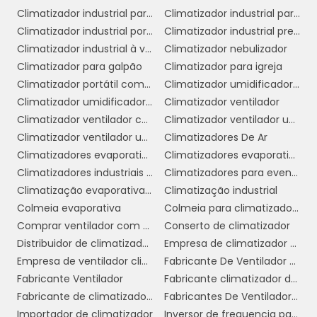
empresas personalizem sua solução de
Climatizador industrial para galpão
Climatizador industrial para igrejas
climatização de acordo com suas necessidades
Climatizador industrial portátil
Climatizador industrial preço
específicas.
Climatizador industrial à venda
Climatizador nebulizador
Climatizador para galpão
Climatizador para igreja
Com todos esses benefícios, fica claro que
Climatizador portátil com água
Climatizador umidificador industrial
investir em um climatizador para galpão não
Climatizador umidificador ventilador
Climatizador ventilador
é apenas uma questão de conforto, mas
Climatizador ventilador com água
Climatizador ventilador umidificador de ar
também uma estratégia inteligente para
Climatizador ventilador umidificador de parede a água
Climatizadores De Ar
melhorar a eficiência e a saúde no ambiente
Climatizadores evaporativo comercial e industrial
Climatizadores evaporativos
de trabalho.
Climatizadores industriais portáteis
Climatizadores para eventos
Climatização evaporativa industrial
Climatização industrial
COMO ESCOLHER O
Colmeia evaporativa
Colmeia para climatizador preço
CLIMATIZADOR IDEAL PARA
Comprar ventilador com climatizador
Conserto de climatizador
SUA EMPRESA
Distribuidor de climatizador evaporativo
Empresa de climatizador evaporativo
Empresa de ventilador climatizador industrial
Fabricante De Ventilador Climatizador Umidificador
Escolher o climatizador ideal para sua
Fabricante Ventilador
Fabricante climatizador de ar
empresa pode parecer uma tarefa
Fabricante de climatizador industrial
Fabricantes De Ventiladores Industriais
desafiadora, mas com as informações
Importador de climatizador
Inversor de frequencia para climatizador