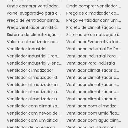
corretas, você pode tomar uma decisão
Onde comprar ventilador climatizador
Onde comprar ventilador climatizador em sp
informada que atenderá às suas
Painel evaporativo para climatizador
Preço de climatizador com névoa
necessidades específicas. Aqui estão algumas
Preço de ventilador climatizador industrial
Preço ventilador com umidificador
dicas para ajudá-lo nesse processo:
Preço ventilador umidificador climatizador
Projeto de climatização industrial
Sistema de climatização evaporativa
Sistema de climatização industrial
Determine o tamanho do espaço:
O
Valor de climatizador com névoa
Ventilador Evaporativo Industrial
primeiro passo é calcular a área do galpão ou
Ventilador Industrial
Ventilador Industrial De Parede
ambiente que precisa ser climatizado.
Ventilador Industrial Grande
Ventilador Industrial Para Galpão
Climatizadores têm diferentes capacidades de
Ventilador Industrial Silencioso
Ventilador Para Indústria
resfriamento, geralmente medidas em metros
Ventilador climatizador
Ventilador climatizador de ar
cúbicos por hora (m³/h). É fundamental
Ventilador climatizador de coluna
Ventilador climatizador de parede
escolher um modelo que tenha a capacidade
Ventilador climatizador industrial
Ventilador climatizador nebulizador aspersor de água
adequada para o volume de ar do espaço.
Ventilador climatizador umidificador
Ventilador climatizador umidificador industrial
Considere a carga térmica:
Avalie as
Ventilador climatizador umidificador parede industrial
Ventilador climatizador água
fontes de calor no ambiente, como máquinas,
Ventilador com climatizador
Ventilador com climatizador de água
equipamentos e o número de pessoas que
Ventilador com névoa de água preço
Ventilador com umidificador
trabalham no espaço. Esses fatores influenciam
Ventilador com umidificador industrial
Ventilador com água climatizador
a carga térmica e, consequentemente, a
Ventilador de parede com climatizador
Ventilador industrial com umidificador