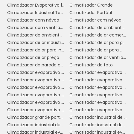
Climatizador Evaporativo 110v
Climatizador Grande
Facilidade de instalação e
Climatizador Industrial Teto
Climatizador Portátil
manutenção:
A instalação de climatizadores
Climatizador com névoa
Climatizador com névoa de água
é geralmente mais simples e menos custosa do
Climatizador com ventilador
Climatizador de ambiente industrial
que a de sistemas de ar condicionado. Além
Climatizador de ambientes comerciais
Climatizador de ar comercial
disso, a manutenção é menos complexa, o que
Climatizador de ar industrial
Climatizador de ar para galpão
garante um funcionamento contínuo e eficaz
Climatizador de ar para indústria
Climatizador de ar para mercado
dos equipamentos.
Climatizador de ar preço
Climatizador de ar ventilador
Sustentabilidade:
Ao utilizar um processo
Climatizador de parede comercial
Climatizador de teto
de evaporação, os climatizadores consomem
Climatizador evaporativo comercial
Climatizador evaporativo comercial preço
menos recursos e têm um impacto ambiental
Climatizador evaporativo de ar
Climatizador evaporativo de parede
menor em comparação com outros sistemas de
Climatizador evaporativo de parede preço
Climatizador evaporativo de teto
climatização. Isso é um ponto positivo para
Climatizador evaporativo industrial
Climatizador evaporativo industrial portátil
empresas que buscam adotar práticas mais
Climatizador evaporativo para academia
Climatizador evaporativo portátil
sustentáveis.
Climatizador evaporativo portátil preço
Climatizador evaporativo valor
Versatilidade:
Os climatizadores podem
Climatizador grande portátil
Climatizador industrial de ar
ser adaptados a diferentes tamanhos e
Climatizador industrial de parede
Climatizador industrial de parede preço
configurações de galpões, permitindo que as
Climatizador industrial evaporativo
Climatizador industrial evaporativo de ambientes portátil