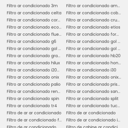
interior do veículo.
Filtro ar condicionado 3m
Filtro ar condicionado amarok
Filtro ar condicionado celta
Filtro ar condicionado cobalt
Por fim, é sempre uma boa ideia consultar um
Filtro ar condicionado corolla
Filtro ar condicionado cruze
profissional ou especialista em peças
Filtro ar condicionado ecosport
Filtro ar condicionado etios
automotivas. Eles podem oferecer
Filtro ar condicionado fluence
Filtro ar condicionado ford ka 2015
recomendações baseadas em suas
Filtro ar condicionado g6
Filtro ar condicionado gol g3
necessidades específicas e ajudar a escolher
Filtro ar condicionado gol g4
Filtro ar condicionado gol g5
o melhor filtro para o seu i30, garantindo
Filtro ar condicionado grand siena
Filtro ar condicionado hb20
assim a eficiência do sistema de climatização
Filtro ar condicionado hilux
Filtro ar condicionado honda fit
e a saúde dos ocupantes do veículo.
Filtro ar condicionado i200 triton
Filtro ar condicionado i30
Filtro ar condicionado onix
Filtro ar condicionado onix 2018
BENEFÍCIOS DE MANTER O
Filtro ar condicionado palio
Filtro ar condicionado prisma 2018
FILTRO DO AR
Filtro ar condicionado renegade
Filtro ar condicionado sandero
CONDICIONADO DO I30 EM
Filtro ar condicionado spin
Filtro ar condicionado split
DIA
Filtro ar condicionado tr4
Filtro ar condicionado tucson
Filtro de ar ar condicionado
Filtro de ar condicionado
Manter o filtro do ar condicionado do i30 em
Filtro de ar condicionado fan coil
Filtro de ar condicionado industrial
dia traz diversos benefícios que impactam
Filtro de ar condicionado para hospital
Filtro de cabine ar condicionado