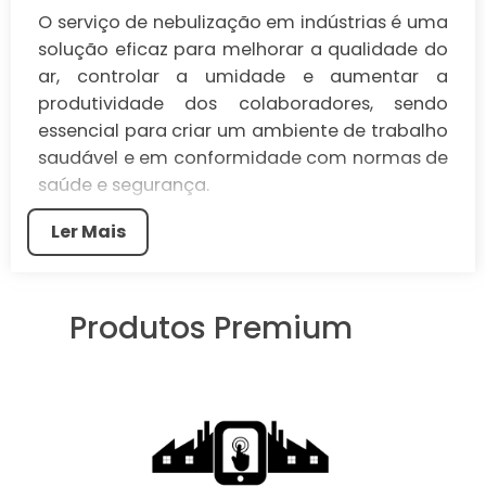
O serviço de nebulização em indústrias é uma
solução eficaz para melhorar a qualidade do
ar, controlar a umidade e aumentar a
produtividade dos colaboradores, sendo
essencial para criar um ambiente de trabalho
saudável e em conformidade com normas de
saúde e segurança.
O serviço de nebulização de ambientes para
Ler Mais
indústrias tem se tornado uma solução cada
vez mais procurada para melhorar a
qualidade do ar e proporcionar um ambiente
Produtos Premium
saudável para os colaboradores.
Este método consiste na dispersão de
produtos químicos em forma de névoa, que
atuam na eliminação de impurezas e na
redução da umidade, promovendo um