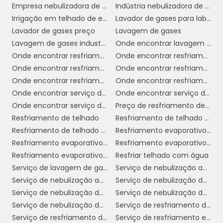
Empresa nebulizadora de ambientes
Indústria nebulizadora de ambientes
solução eficaz para a purificação do ar em
Irrigação em telhado de empresa
Lavador de gases para laboratório
ambientes industriais, promovendo a saúde
Lavador de gases preço
Lavagem de gases
dos trabalhadores e melhorando as
Lavagem de gases industriais
Onde encontrar lavagem de gases industriais
condições de trabalho em geral.
Onde encontrar resfriamento de telhado com água
Onde encontrar resfriamento de telhado em sp
BENEFÍCIOS DA
Onde encontrar resfriamento de telhado por aspersão
Onde encontrar resfriamento de telhados
NEBULIZAÇÃO PARA
Onde encontrar resfriamento evaporativo
Onde encontrar resfriamento evaporativo em sp
AMBIENTES INDUSTRIAIS
Onde encontrar serviço de nebulização ambientes
Onde encontrar serviço de nebulização ambientes em sp
Onde encontrar serviço de resfriamento de telhado sp
Preço de resfriamento de telhado
Resfriamento de telhado
Resfriamento de telhado com água
Os benefícios da nebulização para ambientes
Resfriamento de telhado por aspersão
Resfriamento evaporativo direto
industriais são diversos e impactantes,
Resfriamento evaporativo e umidificação
Resfriamento evaporativo indireto
refletindo diretamente na saúde dos
Resfriamento evaporativo telhado
Resfriar telhado com água
colaboradores e na eficiência das operações.
Serviço de lavagem de gases industriais
Serviço de nebulização ambientes
A seguir, destacamos os principais aspectos
Serviço de nebulização ambientes em sp
Serviço de nebulização de ambientes para empresas
que tornam essa prática essencial para a
Serviço de nebulização de ambientes para empresas em sp
Serviço de nebulização de ambientes para indústrias
indústria moderna.
Serviço de nebulização de ambientes para indústrias em sp
Serviço de resfriamento de telhado
1. Melhoria da Qualidade do Ar:
A
Serviço de resfriamento de telhado com água
Serviço de resfriamento evaporativo