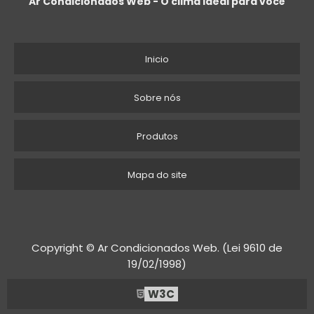
Ar Condicionados Web - O clima ideal para você
Ao seguir essas diretrizes, você estará mais
bem preparado para escolher o ventilador
climatizador ideal para sua empresa,
Inicio
garantindo um ambiente mais confortável e
produtivo para todos.
Sobre nós
CONCLUSÃO
Produtos
Investir em um ventilador climatizador
nebulizador aspersor de água é uma
Mapa do site
excelente decisão para empresas que
buscam melhorar o conforto e a qualidade
do ar em seus ambientes comerciais. Com
suas múltiplas funções de ventilação,
Copyright © Ar Condicionados Web. (Lei 9610 de
climatização e umidificação, esses
19/02/1998)
equipamentos não apenas proporcionam um
ambiente agradável, mas também ajudam a
W3C
otimizar os custos operacionais e a promover