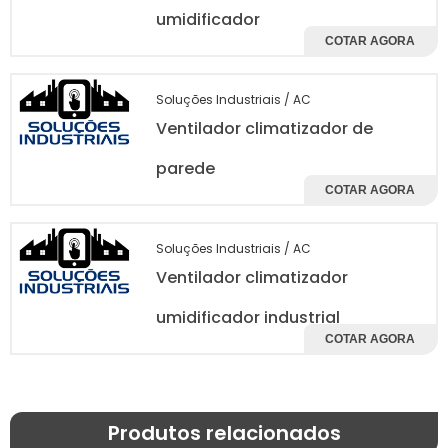
sofrem de problemas respiratórios ou
umidificador
alergias.
COTAR AGORA
Os ventiladores climatizadores nebulizadores
são versáteis e podem ser utilizados em
Soluções Industriais / AC
diversos ambientes, incluindo escritórios, lojas,
Ventilador climatizador de
restaurantes e eventos ao ar livre. Com a
parede
capacidade de resfriar grandes áreas, eles se
COTAR AGORA
tornam uma solução prática e econômica
em comparação com sistemas de ar
Soluções Industriais / AC
condicionado convencionais.
Ventilador climatizador
De forma resumida, o ventilador climatizador
umidificador industrial
nebulizador aspersor de água é uma solução
COTAR AGORA
inovadora que não só proporciona conforto
térmico, mas também melhora a qualidade
do ar, tornando-o uma escolha popular para
diversos setores comerciais.
Produtos relacionados