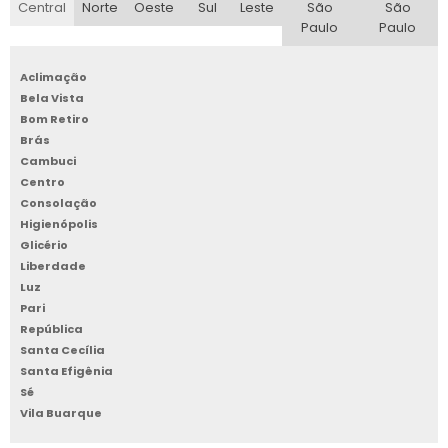
Central
Norte
Oeste
Sul
Leste
São
São
Paulo
Paulo
4. Eficiência Energética:
Busque
ventiladores que apresentem bons índices de
Aclimação
eficiência energética. Modelos com
Bela Vista
classificação energética alta não apenas
Bom Retiro
economizam energia, mas também reduzem
Brás
Cambuci
os custos operacionais a longo prazo. Isso é
Centro
especialmente relevante para empresas que
Consolação
buscam uma solução sustentável.
Higienópolis
Glicério
5. Avalie Recursos Adicionais:
Muitos
Liberdade
ventiladores climatizadores vêm com
Luz
recursos adicionais, como controle remoto,
Pari
República
timer, e diferentes velocidades de ventilação.
Santa Cecília
Esses recursos podem aumentar a
Santa Efigênia
conveniência e personalização do uso do
Sé
aparelho, tornando-o mais adaptável às suas
Vila Buarque
necessidades.