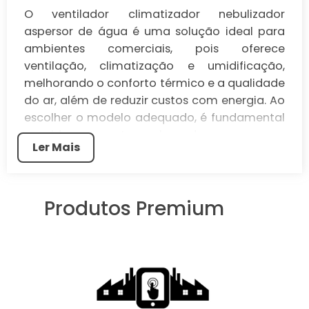
O ventilador climatizador nebulizador
aspersor de água é uma solução ideal para
ambientes comerciais, pois oferece
ventilação, climatização e umidificação,
melhorando o conforto térmico e a qualidade
do ar, além de reduzir custos com energia. Ao
escolher o modelo adequado, é fundamental
considerar o tamanho do espaço, a
Ler Mais
capacidade de umidificação e a
portabilidade do equipamento, que pode
transformar o ambiente de trabalho,
Produtos Premium
promovendo saúde e produtividade.
O ventilador climatizador nebulizador
aspersor de água é uma solução inovadora
que combina ventilação, climatização e
umidificação, ideal para ambientes
comerciais que buscam conforto e eficiência.