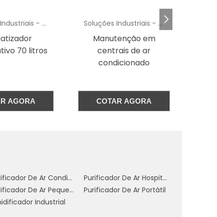
á
o
Soluções Industriais - AC
Soluções Industriais - AC
e
Manutenção em
Climatizador portátil
centrais de ar
110v em minas gerais
condicionado
s
,
e
COTAR AGORA
COTAR AGORA
e
o
s
Purificador De Ar Condicionado
Purificador De Ar Hospitalar
,
Purificador De Ar Pequeno
Purificador De Ar Portátil
e
dificador Industrial
s