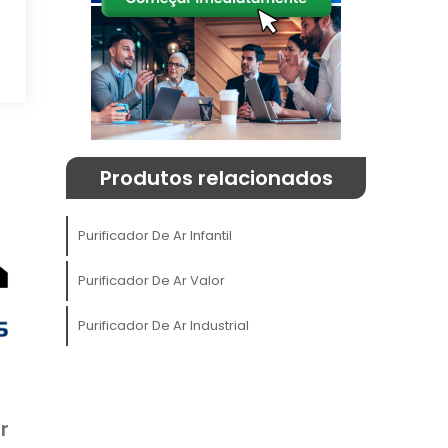
m
e
l
Produtos relacionados
Purificador De Ar Infantil
S
Purificador De Ar Valor
e
Purificador De Ar Industrial
,
a
r