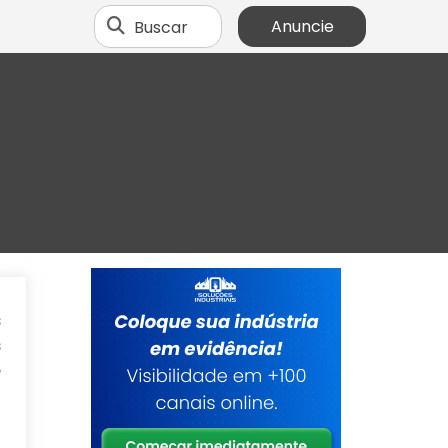
Buscar
Anuncie
s
s
e
o