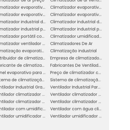
o
Climatizador evaporativo de ar
Climatizador evaporativo de parede
Climatizador evaporativo para academia
Climatizador evaporativo portátil
m
Climatizador industrial de parede
Climatizador industrial de parede preço
e
Climatizador industrial portátil
Climatizador industrial preço
e
Climatizador portátil com água
Climatizador umidificador industrial
Climatizador ventilador umidificador de parede a água
Climatizadores De Ar
Climatização evaporativa industrial
Climatização industrial
e
Distribuidor de climatizador evaporativo
Empresa de climatizador evaporativo
e
Fabricante de climatizador industrial
Fabricantes De Ventiladores Industriais
,
Painel evaporativo para climatizador
Preço de climatizador com névoa
Sistema de climatização evaporativa
Sistema de climatização industrial
Ventilador Industrial Grande
Ventilador Industrial Para Galpão
s
Ventilador climatizador de coluna
Ventilador climatizador de parede
s
Ventilador climatizador umidificador parede industrial
Ventilador climatizador água
Ventilador com umidificador industrial
Ventilador com água climatizador
s
Ventilador umidificador climatizador de ar com água
Ventilador umidificador de ar industrial
.
e