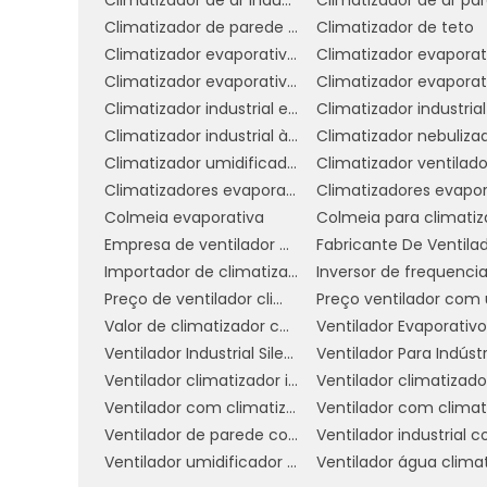
funcionamento (como ventilação normal
Climatizador de parede comercial
Climatizador de teto
importantes para você e se elas justifica
Climatizador evaporativo de parede preço
4. Analise o nível de ruído:
O nível 
Climatizador evaporativo portátil preço
ambientes como escritórios ou quartos, 
Climatizador industrial evaporativo
ofereçam operação silenciosa, garan
Climatizador industrial à venda
Climatizador nebuliza
desconforto.
Climatizador umidificador ventilador
Climatizador ventilado
Climatizadores evaporativo comercial e industrial
5. Verifique a capacidade do reser
Colmeia evaporativa
água é fundamental para determinar po
Empresa de ventilador climatizador industrial
precisar ser reabastecido. Modelos 
Importador de climatizador
permitindo um uso prolongado sem inter
Preço de ventilador climatizador industrial
Valor de climatizador com névoa
6. Pesquise marcas e avaliações:
An
Ventilador Industrial Silencioso
Ventilador Para Indústr
disponíveis no mercado e leia avaliaçõe
Ventilador climatizador industrial
sobre a durabilidade, eficiência e dese
Ventilador com climatizador
7. Compare preços:
Por fim, compare 
Ventilador de parede com climatizador
vezes, você pode encontrar promoções
Ventilador umidificador industrial
Lembre-se de que o mais caro nem sempre