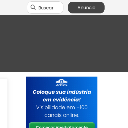
Buscar
Anuncie
e
,
,
e
s