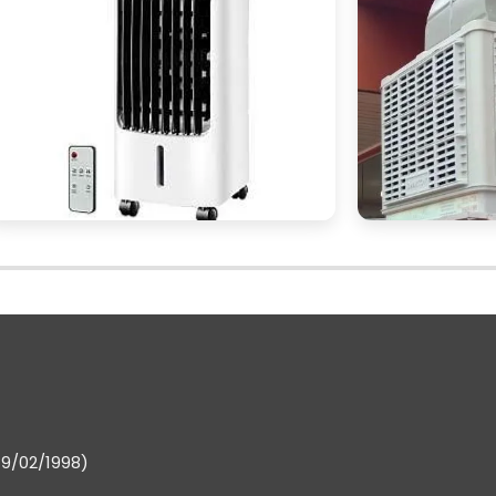
eços competitivos, além de promoções sazonais qu
 tornou uma das opções mais populares devido 
 disponíveis. Plataformas como Amazon, Mercado Livr
ladores com climatizadores. Ao comprar online, voc
outros consumidores e, muitas vezes, encontrar oferta
tes de marcas reconhecidas, como Mondial, Britânia 
 adquirir ventiladores com climatizadores diretament
lidade do produto, você pode encontrar informaçõe
ns casos, promoções específicas.
ação:
Existem lojas que se especializam em produtos d
do uma seleção mais ampla e especializada. Esse
sultoria para ajudá-lo a escolher o produto mai
19/02/1998)