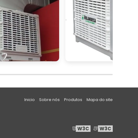
e
à
e
ê
s
e
e
s
Inicio
Sobre nós
Produtos
Mapa do site
e
s
s
W3C
W3C