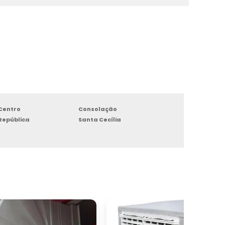
r
r
s
Centro
Consolação
a
República
Santa Cecília
o
e
,
o
É