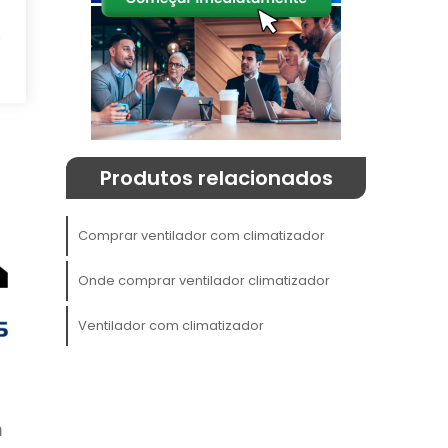
e
o
a
Produtos relacionados
Comprar ventilador com climatizador
o
Onde comprar ventilador climatizador
Ventilador com climatizador
r
s
m