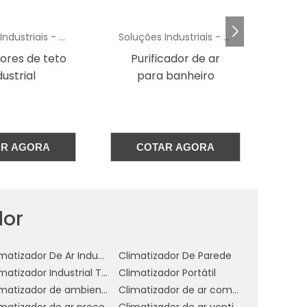
m
s
Soluções Industriais - AC
Soluções Industriais - AC
o
cador de ar
Climatizador
Cli
 banheiro
Industrial Usado
m
m
s
o
AR AGORA
COTAR AGORA
r
.
dor
m
Climatizador De Ar Industrial Evaporativo
Climatizador De Parede
Climatizador Industrial Teto
Climatizador Portátil
s
Climatizador de ambientes comerciais
Climatizador de ar comercial
e
imatizador de ar preço
Climatizador de ar ventilador