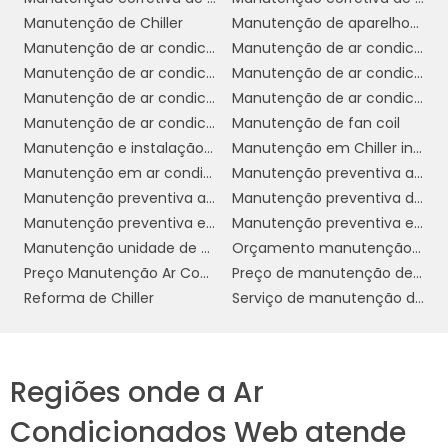
necessárias para realizar o trabalho.
Manutenção de Chiller
Manutenção de aparelhos de ar condicionado
Manutenção de ar condicionado
Manutenção de ar condicionado Chiller
É importante considerar a gama de serviços
Manutenção de ar condicionado VRF
Manutenção de ar condicionado campinas
oferecidos. Um bom provedor de
Manutenção de ar condicionado em cosmópolis
Manutenção de ar condicionado industrial
manutenção deve oferecer um pacote
Manutenção de ar condicionado sp
Manutenção de fan coil
completo que inclua inspeções regulares,
Manutenção e instalação de ar condicionado
Manutenção em Chiller industrial
limpeza de componentes, verificação de
Manutenção em ar condicionado
Manutenção preventiva ar condicionado
vazamentos e ajustes de desempenho. Além
Manutenção preventiva ar condicionado preço
Manutenção preventiva de ar condicionado VRF
disso, a capacidade de realizar reparos
Manutenção preventiva e corretiva de ar condicionado
Manutenção preventiva em Chiller
emergenciais é um diferencial importante,
Manutenção unidade de água gelada
Orçamento manutenção ar condicionado
garantindo que sua empresa tenha suporte
Preço Manutenção Ar Condicionado Split
Preço de manutenção de ar condicionado
quando mais precisar.
Reforma de Chiller
Serviço de manutenção de ar condicionado
Outro fator a considerar é a flexibilidade dos
contratos de manutenção. Procure por
empresas que ofereçam planos
Regiões onde a Ar
personalizados, adaptáveis às necessidades
específicas do seu negócio, seja em termos
Condicionados Web atende
de frequência de manutenção ou tipo de