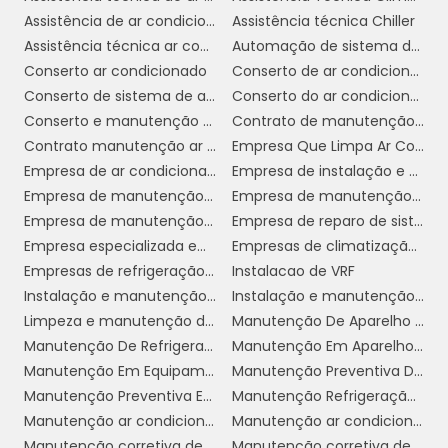
e operacionais significativos para ambientes
Assistência de ar condicionado
Assistência técnica Chiller
comerciais.
Assistência técnica ar condicionado
Automação de sistema de ar condicionado
Conserto ar condicionado
Conserto de ar condicionado
COMO ESCOLHER O
Conserto de sistema de ar condicionado
Conserto do ar condicionado
SERVIÇO ADEQUADO
Conserto e manutenção de ar condicionado
Contrato de manutenção de ar condicionado
Contrato manutenção ar condicionado
Empresa Que Limpa Ar Condicionado
serviço de manutenção de ar
Escolher o
Empresa de ar condicionado industrial
Empresa de instalação e manutenção de ar condicionado
condicionado
adequado é uma decisão
Empresa de manutenção de ar condicionado
Empresa de manutenção de ar condicionado sp
crucial para qualquer empresa que deseja
Empresa de manutenção de ar condicionado split
Empresa de reparo de sistema de ar condicionado
garantir a eficiência e a longevidade de seus
Empresa especializada em manutenção de ar condicionado
Empresas de climatização industrial
sistemas de climatização.
Empresas de refrigeração e climatização
Instalacao de VRF
Instalação e manutenção de ar condicionado
Instalação e manutenção de ar condicionado vrf
O primeiro passo é buscar por empresas que
Limpeza e manutenção de ar condicionado
Manutenção De Aparelho De Refrigeração
tenham uma sólida reputação no mercado e
Manutenção De Refrigeração
Manutenção Em Aparelho Chiller
experiência comprovada na manutenção de
Manutenção Em Equipamentos De Refrigeração
Manutenção Preventiva De Ar Condicionado
sistemas de ar condicionado comerciais.
Manutenção Preventiva Em Refrigeração
Manutenção Refrigeração Industrial
Certifique-se de que os técnicos são
Manutenção ar condicionado
Manutenção ar condicionado de janela
qualificados e possuem as certificações
Manutenção corretiva de ar condicionado
Manutenção corretiva de sistema de ar condicionado