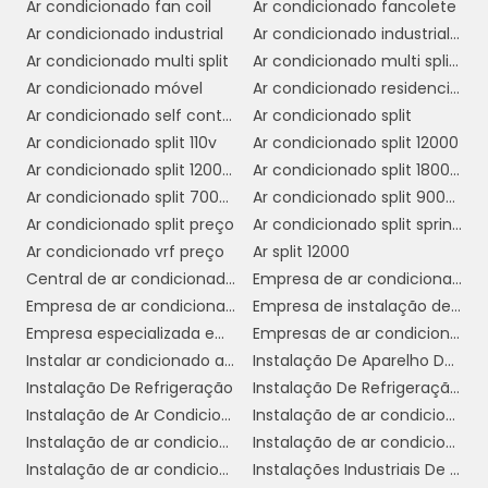
seguir as diretrizes do fabricante e as normas
Ar condicionado fan coil
Ar condicionado fancolete
de segurança. Isso inclui a montagem das
Ar condicionado industrial
Ar condicionado industrial campinas
unidades, a conexão do sistema de tubulação
Ar condicionado multi split
Ar condicionado multi split comprar
e a verificação de todos os componentes
Ar condicionado móvel
Ar condicionado residencial
elétricos.
Ar condicionado self contained preço
Ar condicionado split
Ar condicionado split 110v
Ar condicionado split 12000
Teste e Ajustes:
Após a instalação, é
Ar condicionado split 12000 btus inverter
Ar condicionado split 1800 btus
fundamental realizar testes para assegurar
Ar condicionado split 7000 btus
Ar condicionado split 9000 btus inverter
que o sistema esteja funcionando
Ar condicionado split preço
Ar condicionado split springer
corretamente. Isso inclui verificar a
Ar condicionado vrf preço
Ar split 12000
temperatura, o fluxo de ar e a eficiência
Central de ar condicionado industrial
Empresa de ar condicionado central
energética. Ajustes podem ser necessários
Empresa de ar condicionado em cosmópolis
Empresa de instalação de ar condicionado em sp
para otimizar o desempenho.
Empresa especializada em ar condicionado em sp
Empresas de ar condicionado sp
Orientação ao Cliente:
Instalar ar condicionado americana
Instalação De Aparelho De Refrigeração
Finalmente, é
Instalação De Refrigeração
Instalação De Refrigeração Em Sp
importante fornecer ao cliente uma
Instalação de Ar Condicionado
Instalação de ar condicionado campinas
orientação completa sobre o uso e a
Instalação de ar condicionado daikin
Instalação de ar condicionado em sp
manutenção do equipamento, garantindo
Instalação de ar condicionado fujitsu
Instalações Industriais De Refrigeração
que eles saibam como operar o sistema de