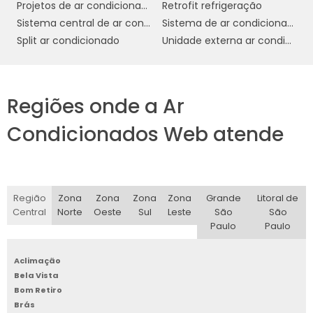
Projetos de ar condicionado
Retrofit refrigeração
forma eficiente e segura.
Sistema central de ar condicionado
Sistema de ar condicionado industrial
MANUTENÇÃO E
Split ar condicionado
Unidade externa ar condicionado
CUIDADOS COM O AR
CONDICIONADO DAIKIN
Regiões onde a Ar
A manutenção regular do ar condicionado
Daikin é crucial para garantir seu desempenho
Condicionados Web atende
eficiente e prolongar sua vida útil em
ambientes comerciais. Aqui estão algumas
práticas recomendadas para a manutenção
e cuidados com seu sistema Daikin:
Região
Zona
Zona
Zona
Zona
Grande
Litoral de
Central
Norte
Oeste
Sul
Leste
São
São
Limpeza dos Filtros:
Paulo
Paulo
Os filtros do ar
condicionado devem ser limpos
Aclimação
regularmente, pois acumulam poeira e
Bela Vista
partículas que podem prejudicar a qualidade
Bom Retiro
do ar e a eficiência do sistema. Recomenda-
Brás