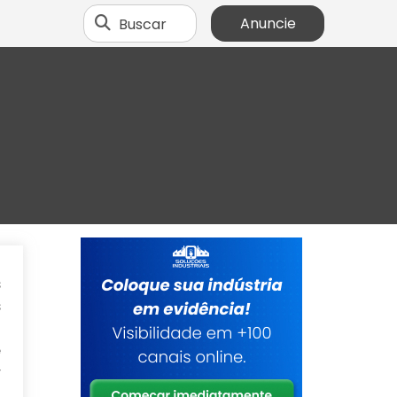
Buscar
Anuncie
s
s
o
e
r
o