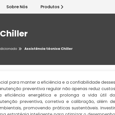
Sobre Nós
Produtos
Chiller
dicionado
Assistência técnica Chiller
ncial para manter a eficiência e a confiabilidade desse
nutenção preventiva regular não apenas reduz custo
eficiência energética e prolonga a vida útil d
tenção preventiva, corretiva e calibração, além d
ientais, promovendo práticas sustentáveis. Investi
uma estratégia inteligente para otimizar o desempenh