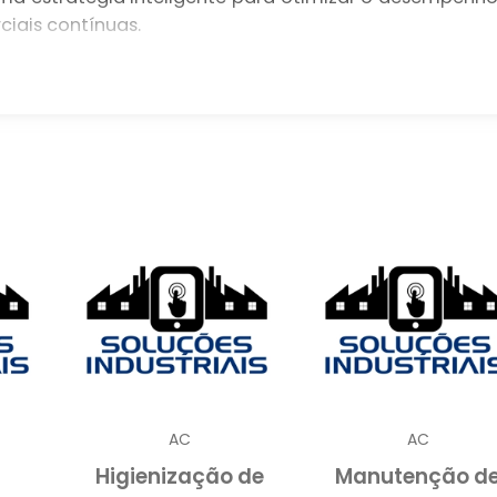
ciais contínuas.
ial para garantir o funcionamento eficiente e confiável
ntais em ambientes comerciais. Com uma manutenção
dos equipamentos, otimizar o consumo energético e evitar
ambiente controlado e confortável para todos.
TÊNCIA TÉCNICA PARA CHILLER
ara Chillers não pode ser subestimada, especialment
 de temperatura é crítico.
 exigem manutenção regular para operar de form
tar em custos elevados e interrupções nas operações.
ante que os Chillers funcionem no pico de desempenho
vazamentos de refrigerante
falhas n
omo
,
AC
AC
tema
. Técnicos experientes são capazes de realiza
Higienização de
Manutenção d
astes e realizar reparos antes que se transformem e