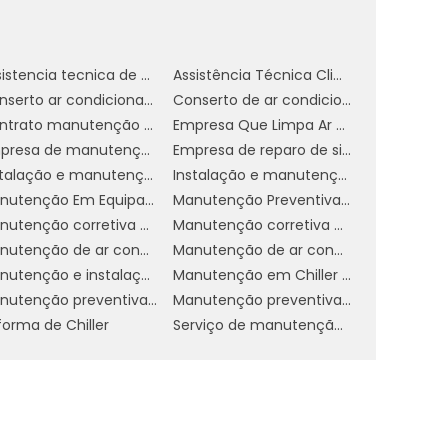
a
Assistencia tecnica de ar condicionado
Assistência Técnica Climatizador
Conserto ar condicionado
Conserto de ar condicionado
Contrato manutenção ar condicionado
Empresa Que Limpa Ar Condicionado
s
Empresa de manutenção de ar condicionado split
Empresa de reparo de sistema de ar condicionado
s
Instalação e manutenção de ar condicionado
Instalação e manutenção de ar condicionado vrf
Manutenção Em Equipamentos De Refrigeração
Manutenção Preventiva De Ar Condicionado
e
Manutenção corretiva de ar condicionado
Manutenção corretiva de sistema de ar condicionado
e
Manutenção de ar condicionado VRF
Manutenção de ar condicionado campinas
Manutenção e instalação de ar condicionado
Manutenção em Chiller industrial
s
Manutenção preventiva e corretiva de ar condicionado
Manutenção preventiva em Chiller
.
forma de Chiller
Serviço de manutenção de ar condicionado
s
s
e