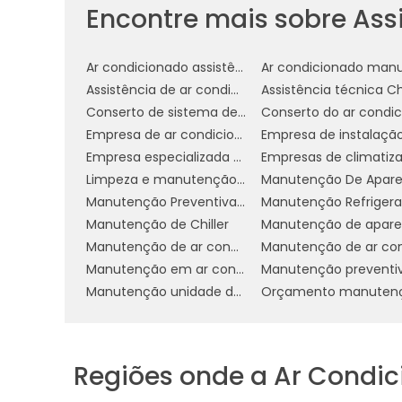
serviços não só prolongam a vida útil
Encontre mais sobre Assi
operacional, resultando em economia de e
BENEFÍCIOS DE UMA M
Ar condicionado assistência técnica
REGULAR
Assistência de ar condicionado
Conserto de sistema de ar condicionado
A manutenção preventiva regular de Chil
Empresa de ar condicionado industrial
conservação do equipamento. Um dos
Empresa especializada em manutenção de ar condicionado
operacionais
Limpeza e manutenção de ar condicionado
. Ao realizar inspeções e
Manutenção Preventiva Em Refrigeração
resolvidos antes de se tornarem falh
Manutenção de Chiller
substituições caras.
Manutenção de ar condicionado em cosmópolis
melhori
Outro benefício significativo é a
Manutenção em ar condicionado
operam com maior eficiência, consumin
Manutenção unidade de água gelada
Isso não só reduz as contas de energia,
sustentáveis, diminuindo a pegada de c
Regiões onde a Ar Condi
A manutenção preventiva também mel
regulares, o risco de falhas inesperadas