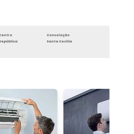
e
o
s
Centro
Consolação
República
Santa Cecília
e
s
e
,
o
m