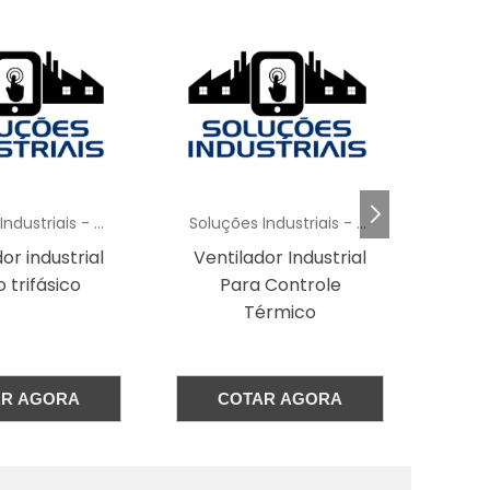
e
e
.
s
o
Soluções Industriais - AC
Soluções Industriais - AC
o
or Industrial
Ventiladores com
Vent
o
 Controle
agua
siro
érmico
a
é
AR AGORA
COTAR AGORA
o
s