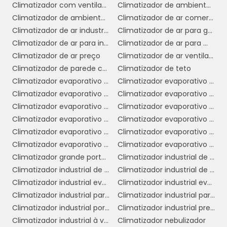
variedade de espaços. Isso significa que as
Climatizador com ventilador
Climatizador de ambiente industrial
empresas podem começar a desfrutar dos
Climatizador de ambientes comerciais
Climatizador de ar comercial
benefícios do climatizador em pouco tempo,
Climatizador de ar industrial
Climatizador de ar para galpão
sem a necessidade de grandes reformas ou
Climatizador de ar para indústria
Climatizador de ar para mercado
complexidades.
Climatizador de ar preço
Climatizador de ar ventilador
Climatizador de parede comercial
Climatizador de teto
4. Baixa Manutenção:
Em comparação
Climatizador evaporativo comercial
Climatizador evaporativo comercial preço
com sistemas de ar condicionado que exigem
Climatizador evaporativo de ar
Climatizador evaporativo de parede
manutenção regular e troca de filtros com
Climatizador evaporativo de parede preço
Climatizador evaporativo de teto
frequência, os climatizadores de teto
Climatizador evaporativo industrial
Climatizador evaporativo industrial portátil
demandam menos cuidados. A limpeza
Climatizador evaporativo para academia
Climatizador evaporativo portátil
periódica e a verificação dos componentes
Climatizador evaporativo portátil preço
Climatizador evaporativo valor
são suficientes para garantir seu
Climatizador grande portátil
Climatizador industrial de ar
funcionamento eficiente, reduzindo os custos
Climatizador industrial de parede
Climatizador industrial de parede preço
operacionais a longo prazo.
Climatizador industrial evaporativo
Climatizador industrial evaporativo de ambientes portátil
Climatizador industrial para galpão
Climatizador industrial para igrejas
5. Conforto Térmico:
Um climatizador de
Climatizador industrial portátil
Climatizador industrial preço
teto proporciona uma distribuição uniforme
Climatizador industrial à venda
Climatizador nebulizador
do ar resfriado, evitando pontos quentes e