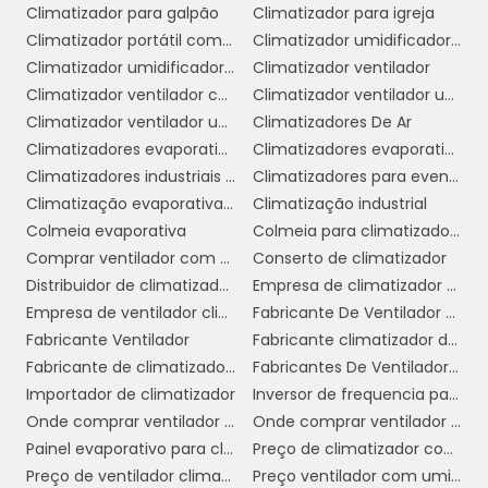
Climatizador para galpão
Climatizador para igreja
frios no ambiente. Isso resulta em um
Climatizador portátil com água
Climatizador umidificador industrial
conforto térmico superior, o que é
Climatizador umidificador ventilador
Climatizador ventilador
fundamental para manter a satisfação dos
Climatizador ventilador com água
Climatizador ventilador umidificador de ar
clientes e a produtividade dos funcionários.
Climatizador ventilador umidificador de parede a água
Climatizadores De Ar
6. Estética e Discrição:
O design dos
Climatizadores evaporativo comercial e industrial
Climatizadores evaporativos
climatizadores de teto é discreto, permitindo
Climatizadores industriais portáteis
Climatizadores para eventos
que se integrem facilmente ao ambiente sem
Climatização evaporativa industrial
Climatização industrial
ocupar espaço no chão. Isso é especialmente
Colmeia evaporativa
Colmeia para climatizador preço
importante em locais comerciais onde a
Comprar ventilador com climatizador
Conserto de climatizador
estética e a organização do espaço são
Distribuidor de climatizador evaporativo
Empresa de climatizador evaporativo
valorizadas.
Empresa de ventilador climatizador industrial
Fabricante De Ventilador Climatizador Umidificador
Fabricante Ventilador
Fabricante climatizador de ar
Em resumo, as vantagens do climatizador de
Fabricante de climatizador industrial
Fabricantes De Ventiladores Industriais
teto em ambientes comerciais são inúmeras
Importador de climatizador
Inversor de frequencia para climatizador
e impactantes. Ao optar por essa solução, as
Onde comprar ventilador climatizador
Onde comprar ventilador climatizador em sp
empresas não apenas melhoram o conforto e
Painel evaporativo para climatizador
Preço de climatizador com névoa
a qualidade do ar, mas também promovem
Preço de ventilador climatizador industrial
Preço ventilador com umidificador