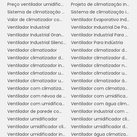
uma gestão mais sustentável e econômica
Preço ventilador umidificador climatizador
Projeto de climatização industrial
de seus recursos.
Sistema de climatização evaporativa
Sistema de climatização industrial
Valor de climatizador com névoa
Ventilador Evaporativo Industrial
COMO ESCOLHER O
Ventilador Industrial
Ventilador Industrial De Parede
CLIMATIZADOR DE TETO
Ventilador Industrial Grande
Ventilador Industrial Para Galpão
IDEAL PARA SUA EMPRESA
Ventilador Industrial Silencioso
Ventilador Para Indústria
Ventilador climatizador
Ventilador climatizador de ar
Escolher o climatizador de teto ideal para sua
Ventilador climatizador de coluna
Ventilador climatizador de parede
empresa pode parecer uma tarefa
Ventilador climatizador industrial
Ventilador climatizador nebulizador aspersor de água
desafiadora, mas com as informações
Ventilador climatizador umidificador
Ventilador climatizador umidificador industrial
corretas, você poderá tomar uma decisão
Ventilador climatizador umidificador parede industrial
Ventilador climatizador água
informada que atenda às suas necessidades
Ventilador com climatizador
Ventilador com climatizador de água
específicas. Aqui estão alguns fatores a serem
Ventilador com névoa de água preço
Ventilador com umidificador
considerados ao selecionar o climatizador de
Ventilador com umidificador industrial
Ventilador com água climatizador
teto perfeito para seu ambiente comercial.
Ventilador de parede com climatizador
Ventilador industrial com umidificador
1. Tamanho do Ambiente:
Ventilador umidificador
Ventilador umidificador climatizador
O primeiro
Ventilador umidificador climatizador de ar com água
Ventilador umidificador de ar industrial
passo na escolha do climatizador de teto é
Ventilador umidificador industrial
Ventilador água climatizador
avaliar o tamanho do espaço que você