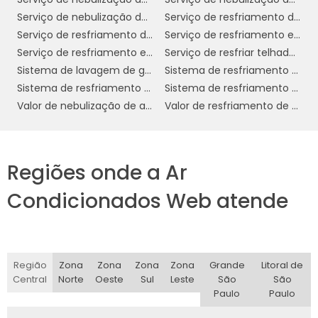
ressaltam a importância dessa técnica para
Serviço de nebulização de ambientes para indústrias em sp
Serviço de resfriamento de telhado
o ambiente industrial:
Serviço de resfriamento de telhado com água
Serviço de resfriamento evaporativo
1. Melhoria da Qualidade do Ar:
A
Serviço de resfriamento evaporativo por aspersão
Serviço de resfriar telhado com água
nebulização ajuda a reduzir a concentração
Sistema de lavagem de gases
Sistema de resfriamento adiabático evaporativo
de partículas poluentes, poeira e alérgenos no
Sistema de resfriamento de telhado
Sistema de resfriamento evaporativo
ar, proporcionando um ambiente mais
Valor de nebulização de ambiente
Valor de resfriamento de telhado
saudável para os colaboradores. Isso é
crucial, especialmente em indústrias que
lidam com substâncias químicas ou materiais
Regiões onde a Ar
que geram poeira.
Condicionados Web atende
2. Aumento da Produtividade:
Ambientes
com qualidade do ar adequada são
fundamentais para o bem-estar dos
trabalhadores. Estudos mostram que a
Região
Zona
Zona
Zona
Zona
Grande
Litoral de
melhoria nas condições ambientais pode
Central
Norte
Oeste
Sul
Leste
São
São
Paulo
Paulo
resultar em um aumento significativo da
produtividade, pois colaboradores saudáveis