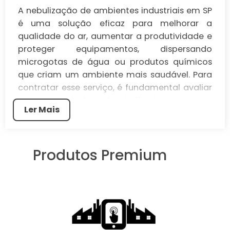
A nebulização de ambientes industriais em SP
é uma solução eficaz para melhorar a
qualidade do ar, aumentar a produtividade e
proteger equipamentos, dispersando
microgotas de água ou produtos químicos
que criam um ambiente mais saudável. Para
contratar esse serviço, é fundamental avaliar
as necessidades da indústria, pesquisar
Ler Mais
fornecedores confiáveis e comparar
orçamentos, pois os benefícios incluem a
redução de doenças respiratórias e o controle
Produtos Premium
de pragas, tornando a nebulização uma
ferramenta essencial para a saúde e
eficiência operacional.
O serviço de nebulização de ambientes para
indústrias em SP é uma solução inovadora
que visa melhorar a qualidade do ar e o