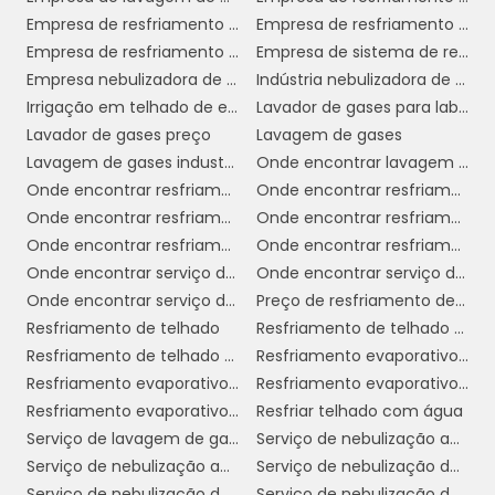
Empresa de resfriamento de telhado em sp
Empresa de resfriamento de telhado por aspersão
Em resumo, o serviço de nebulização é uma
Empresa de resfriamento de telhados
Empresa de sistema de resfriamento evaporativo
solução inovadora e eficaz para melhorar as
Empresa nebulizadora de ambientes
Indústria nebulizadora de ambientes
condições ambientais em diversos setores,
Irrigação em telhado de empresa
Lavador de gases para laboratório
promovendo a saúde, o conforto e a
Lavador de gases preço
Lavagem de gases
produtividade dos trabalhadores. Com a
Lavagem de gases industriais
Onde encontrar lavagem de gases industriais
crescente demanda por ambientes mais
Onde encontrar resfriamento de telhado com água
Onde encontrar resfriamento de telhado em sp
saudáveis, essa técnica se torna cada vez
Onde encontrar resfriamento de telhado por aspersão
Onde encontrar resfriamento de telhados
mais relevante no contexto industrial.
Onde encontrar resfriamento evaporativo
Onde encontrar resfriamento evaporativo em sp
BENEFÍCIOS DA
Onde encontrar serviço de nebulização ambientes
Onde encontrar serviço de nebulização ambientes em sp
NEBULIZAÇÃO PARA
Onde encontrar serviço de resfriamento de telhado sp
Preço de resfriamento de telhado
INDÚSTRIAS
Resfriamento de telhado
Resfriamento de telhado com água
Resfriamento de telhado por aspersão
Resfriamento evaporativo direto
Resfriamento evaporativo e umidificação
Resfriamento evaporativo indireto
nebulização para indústrias
A
oferece
Resfriamento evaporativo telhado
Resfriar telhado com água
uma série de benefícios que vão além do
Serviço de lavagem de gases industriais
Serviço de nebulização ambientes
simples controle da umidade e temperatura.
Serviço de nebulização ambientes em sp
Serviço de nebulização de ambientes para empresas
Aqui estão alguns dos principais pontos que
Serviço de nebulização de ambientes para empresas em sp
Serviço de nebulização de ambientes para indústrias