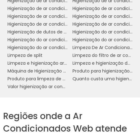
DA LIMPEZA PROFISSIONAL
Higienização de ar condicionado
Higienização de ar condicionado automotivo
Higienização de ar condicionado automotivo preço
Higienização de ar condicionado automotivo valor
Higienização de ar condicionado preço
Higienização de ar condicionado residencial
A contratação de serviços profissionais para
Higienização de ar condicionado split
Higienização de ar condicionado veicular
a limpeza de ar condicionado em ambientes
Higienização de dutos de ar condicionado
Higienização do ar condicionado
comerciais oferece inúmeros benefícios que
Higienização do ar condicionado automotivo
Higienização do ar condicionado automotivo preço
vão além da simples higiene. Esses serviços
Higienização do ar condicionado preço
Limpeza De Ar Condicionado
especializados garantem que o equipamento
Limpeza de split
Limpeza do filtro de ar condicionado
funcione de forma otimizada, promovendo
Limpeza e higienização ar condicionado
Limpeza e higienização de ar condicionado
um ambiente mais confortável e produtivo.
Máquina de Higienização de ar condicionado automotivo
Produto para higienização de ar condicionado
Um dos principais benefícios comerciais da
Produto para limpeza de ar condicionado residencial
Quanto custa uma higienização do ar condicionado
eficiência
limpeza profissional é a
Valor higienização ar condicionado
energética
. Equipamentos limpos operam
com menos esforço, consumindo menos
energia e resultando em economia nas
Regiões onde a Ar
contas de eletricidade. Essa eficiência não só
reduz custos operacionais, mas também
Condicionados Web atende
contribui para práticas sustentáveis,
alinhando-se às políticas de responsabilidade