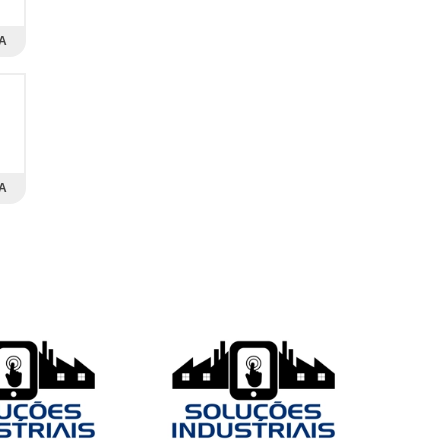
A
s
m
A
a
s
a
m
s
e