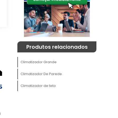
o
a
m
Produtos relacionados
Climatizador Grande
Climatizador De Parede
o
Climatizador de teto
s
s
a
m