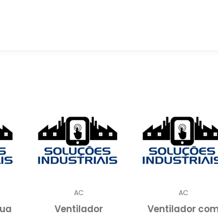
as, restaurantes e escritórios, esse equipament
cativo, mesmo em dias quentes.
adores grandes utilizam a evaporação da água par
tiva sustentável e de baixo consumo energético e
ado tradicionais.
DOR GRANDE?
de climatização projetado para resfriar e umidificar 
urantes, galpões e escritórios. Diferente dos sistema
 utilizam compressão de gás para resfriar o ar, o
rincípio da evaporação da água, proporcionando um
AC
AC
ica
.
gua
Ventilador
Ventilador co