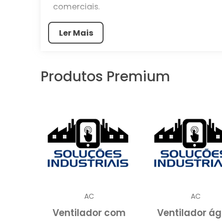
comerciais.
Ideal para espaços amplos, como loj
Ler Mais
proporciona um conforto térmico signifi
Com tecnologia avançada, os climatiz
resfriar o ar, oferecendo uma alterna
Produtos Premium
comparação aos sistemas de ar condicion
O QUE É UM CLIMATIZA
Um climatizador grande é um dispositivo 
ar em ambientes amplos, como lojas, resta
de ar condicionado convencionais, que
climatizadores grandes operam com o p
AC
AC
sustentável
econôm
alternativa mais
e
Ventilador com
Ventilador á