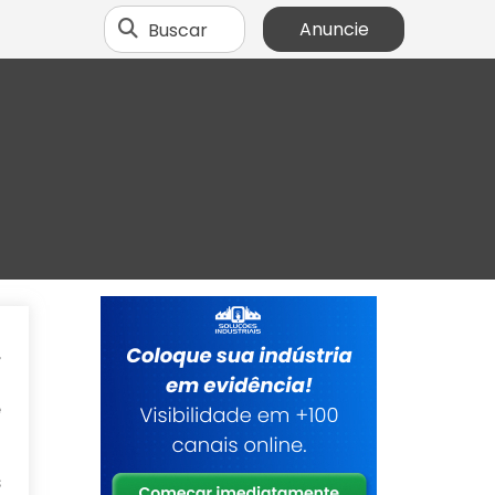
Buscar
Anuncie
,
o
e
s