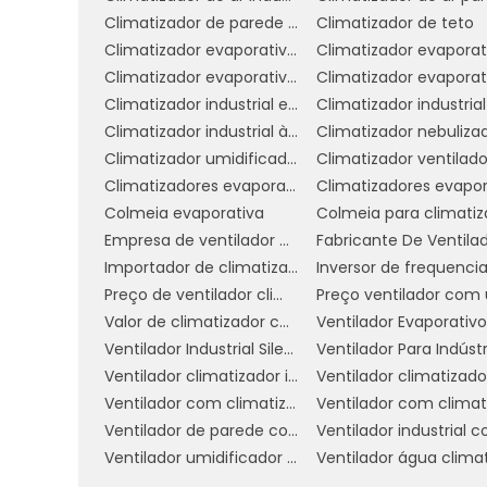
6. Versatilidade:
Os climatizadores g
Climatizador de parede comercial
Climatizador de teto
ambientes, desde lojas de varejo até 
Climatizador evaporativo de parede preço
capacidade de resfriar rapidamente gr
Climatizador evaporativo portátil preço
conforto térmico é crucial.
Climatizador industrial evaporativo
Em suma, as vantagens do climatizador
Climatizador industrial à venda
Climatizador nebuliza
Eles oferecem uma solução eficiente, e
Climatizador umidificador ventilador
Climatizador ventilado
garantindo um ambiente agradável tanto 
Climatizadores evaporativo comercial e industrial
Colmeia evaporativa
COMO ESCOLHER O CLI
Empresa de ventilador climatizador industrial
SEU NEGÓCIO
Importador de climatizador
Preço de ventilador climatizador industrial
Escolher o climatizador grande ideal pa
Valor de climatizador com névoa
mas com algumas considerações importa
Ventilador Industrial Silencioso
Ventilador Para Indústr
atenda às suas necessidades específicas
Ventilador climatizador industrial
climatizador grande perfeito para o seu 
Ventilador com climatizador
Ventilador de parede com climatizador
1. Avalie o Tamanho do Ambiente:
O 
Ventilador umidificador industrial
é considerar o tamanho do espaço qu