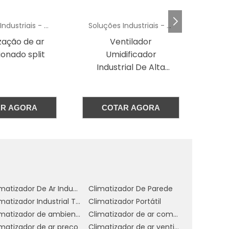
é
a
Soluções Industriais - AC
Soluções Industriais - AC
ntilador
Ventilador Howden
m
dificador
s
trial De Alta
a
otência
AR AGORA
COTAR AGORA
,
e
e
o
e
Climatizador De Ar Industrial Evaporativo
Climatizador De Parede
,
Climatizador Industrial Teto
Climatizador Portátil
Climatizador de ambientes comerciais
Climatizador de ar comercial
imatizador de ar preço
Climatizador de ar ventilador