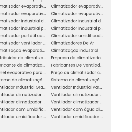
e
Climatizador evaporativo de ar
Climatizador evaporativo de parede
a
Climatizador evaporativo para academia
Climatizador evaporativo portátil
o
Climatizador industrial de parede
Climatizador industrial de parede preço
Climatizador industrial portátil
Climatizador industrial preço
.
Climatizador portátil com água
Climatizador umidificador industrial
,
Climatizador ventilador umidificador de parede a água
Climatizadores De Ar
Climatização evaporativa industrial
Climatização industrial
Distribuidor de climatizador evaporativo
Empresa de climatizador evaporativo
A
Fabricante de climatizador industrial
Fabricantes De Ventiladores Industriais
Painel evaporativo para climatizador
Preço de climatizador com névoa
Sistema de climatização evaporativa
Sistema de climatização industrial
,
Ventilador Industrial Grande
Ventilador Industrial Para Galpão
e
Ventilador climatizador de coluna
Ventilador climatizador de parede
o
Ventilador climatizador umidificador parede industrial
Ventilador climatizador água
Ventilador com umidificador industrial
Ventilador com água climatizador
Ventilador umidificador climatizador de ar com água
Ventilador umidificador de ar industrial
e
o