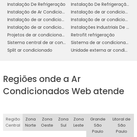
Com essa tecnologia, o consumo de energia
Instalação De Refrigeração
Instalação De Refrigeração Em Sp
40%
pode ser reduzido em até
em
Instalação de Ar Condicionado
Instalação de ar condicionado campinas
comparação com modelos convencionais.
Instalação de ar condicionado daikin
Instalação de ar condicionado em sp
Instalação de ar condicionado fujitsu
Instalações Industriais De Refrigeração
Além da tecnologia inverter, muitos modelos
Projetos de ar condicionado
Retrofit refrigeração
de ar condicionado split 12000 são
Sistema central de ar condicionado
Sistema de ar condicionado industrial
alta eficiência
classificados com
Split ar condicionado
Unidade externa ar condicionado
energética
, possuindo o selo Procel A, que
indica os aparelhos mais econômicos do
mercado. Essa classificação é um indicativo
Regiões onde a Ar
importante para comerciantes que desejam
investir em equipamentos que oferecem um
Condicionados Web atende
bom retorno sobre o investimento
a
longo prazo.
durabilidade
Outro aspecto relevante é a
e
Região
Zona
Zona
Zona
Zona
Grande
Litoral de
baixa necessidade de manutenção
a
do
Central
Norte
Oeste
Sul
Leste
São
São
ar condicionado split 12000. Com
Paulo
Paulo
componentes de alta qualidade e sistemas