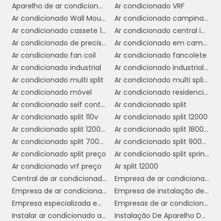
desempenho superior
oferecer um
com
Aparelho de ar condicionado multi Split
Ar condicionado VRF
menor consumo de energia, o que se traduz
Ar condicionado Wall Mounted
Ar condicionado campinas preço
economia significativa
em
nas contas de
Ar condicionado cassete 1 via
Ar condicionado central industrial
eletricidade. Para comércios que operam o ar
Ar condicionado de precisão
Ar condicionado em campinas instalação
condicionado por longos períodos, essa
Ar condicionado fan coil
Ar condicionado fancolete
redução
eficiência pode resultar em uma
Ar condicionado industrial
Ar condicionado industrial campinas
substancial
nos custos operacionais
Ar condicionado multi split
Ar condicionado multi split comprar
mensais.
Ar condicionado móvel
Ar condicionado residencial
Ar condicionado self contained preço
Ar condicionado split
O ar condicionado split 12000 utiliza
Ar condicionado split 110v
Ar condicionado split 12000
tecnologia inverter
, que ajusta
Ar condicionado split 12000 btus inverter
Ar condicionado split 1800 btus
automaticamente a velocidade do
Ar condicionado split 7000 btus
Ar condicionado split 9000 btus inverter
compressor de acordo com a demanda de
Ar condicionado split preço
Ar condicionado split springer
resfriamento. Isso significa que o aparelho
Ar condicionado vrf preço
Ar split 12000
não precisa ligar e desligar constantemente
Central de ar condicionado industrial
Empresa de ar condicionado central
para manter a temperatura desejada, o que é
Empresa de ar condicionado em cosmópolis
Empresa de instalação de ar condicionado em sp
um dos fatores que mais consome energia
Empresa especializada em ar condicionado em sp
Empresas de ar condicionado sp
em sistemas de climatização tradicionais.
Instalar ar condicionado americana
Instalação De Aparelho De Refrigeração