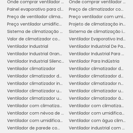
Modelos com maior capacidade são mais
Onde comprar ventilador climatizador
Onde comprar ventilador climatizador em sp
eficazes em ambientes maiores, enquanto
Painel evaporativo para climatizador
Preço de climatizador com névoa
modelos menores são adequados para espaços
Preço de ventilador climatizador industrial
Preço ventilador com umidificador
reduzidos.
Preço ventilador umidificador climatizador
Projeto de climatização industrial
Sistema de climatização evaporativa
Sistema de climatização industrial
Tamanho e Portabilidade:
Considere o
Valor de climatizador com névoa
Ventilador Evaporativo Industrial
espaço onde o ventilador será utilizado. Se você
Ventilador Industrial
Ventilador Industrial De Parede
pretende mover o aparelho entre diferentes
Ventilador Industrial Grande
Ventilador Industrial Para Galpão
ambientes, opte por um modelo portátil e leve.
Ventilador Industrial Silencioso
Ventilador Para Indústria
Para uso fixo, um ventilador maior pode ser mais
Ventilador climatizador
Ventilador climatizador de ar
adequado.
Ventilador climatizador de coluna
Ventilador climatizador de parede
Recursos Adicionais:
Analise as
Ventilador climatizador industrial
Ventilador climatizador nebulizador aspersor de água
funcionalidades extras, como controle remoto,
Ventilador climatizador umidificador
Ventilador climatizador umidificador industrial
temporizador e modos de operação. Esses
Ventilador climatizador umidificador parede industrial
Ventilador climatizador água
recursos podem oferecer maior comodidade e
Ventilador com climatizador
Ventilador com climatizador de água
personalização na utilização do equipamento.
Ventilador com névoa de água preço
Ventilador com umidificador
Consumo de Energia:
Verifique a
Ventilador com umidificador industrial
Ventilador com água climatizador
eficiência energética do ventilador com
Ventilador de parede com climatizador
Ventilador industrial com umidificador