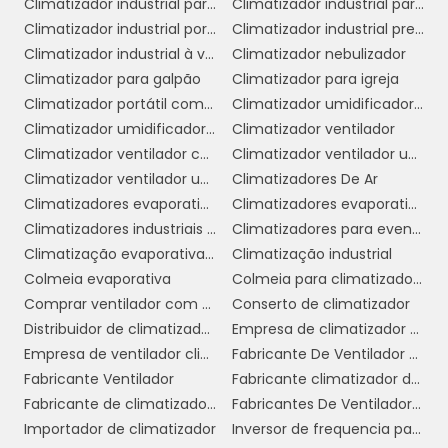
Climatizador industrial para galpão
Climatizador industrial para igrejas
internos, seja em casa ou em
Climatizador industrial portátil
Climatizador industrial preço
estabelecimentos comerciais.
Climatizador industrial à venda
Climatizador nebulizador
COMO ESCOLHER O
Climatizador para galpão
Climatizador para igreja
MELHOR VENTILADOR COM
Climatizador portátil com água
Climatizador umidificador industrial
UMIDIFICADOR
Climatizador umidificador ventilador
Climatizador ventilador
Climatizador ventilador com água
Climatizador ventilador umidificador de ar
Climatizador ventilador umidificador de parede a água
Climatizadores De Ar
Escolher o melhor ventilador com
Climatizadores evaporativo comercial e industrial
Climatizadores evaporativos
umidificador pode parecer uma tarefa
Climatizadores industriais portáteis
Climatizadores para eventos
desafiadora, dado o número de opções
Climatização evaporativa industrial
Climatização industrial
disponíveis no mercado. No entanto, ao
Colmeia evaporativa
Colmeia para climatizador preço
considerar alguns fatores-chave, você pode
Comprar ventilador com climatizador
Conserto de climatizador
encontrar o modelo ideal que atenda às suas
Distribuidor de climatizador evaporativo
Empresa de climatizador evaporativo
necessidades e expectativas. Aqui estão
Empresa de ventilador climatizador industrial
Fabricante De Ventilador Climatizador Umidificador
algumas dicas para ajudá-lo na escolha:
Fabricante Ventilador
Fabricante climatizador de ar
Capacidade de Umidificação:
Verifique
Fabricante de climatizador industrial
Fabricantes De Ventiladores Industriais
a capacidade do umidificador em litros por hora.
Importador de climatizador
Inversor de frequencia para climatizador