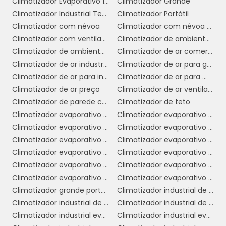
Climatizador Evaporativo 110v
Climatizador Grande
saudável.
Climatizador Industrial Teto
Climatizador Portátil
Climatizador com névoa
Climatizador com névoa de água
Versatilidade:
Muitas opções de
Climatizador com ventilador
Climatizador de ambiente industrial
ventiladores com umidificadores possuem
Climatizador de ambientes comerciais
Climatizador de ar comercial
diferentes modos de operação e configurações,
Climatizador de ar industrial
Climatizador de ar para galpão
permitindo que o usuário ajuste o
Climatizador de ar para indústria
Climatizador de ar para mercado
funcionamento de acordo com suas
Climatizador de ar preço
Climatizador de ar ventilador
necessidades específicas.
Climatizador de parede comercial
Climatizador de teto
Economia de Energia:
Comparado a
Climatizador evaporativo comercial
Climatizador evaporativo comercial preço
sistemas de ar-condicionado, o ventilador com
Climatizador evaporativo de ar
Climatizador evaporativo de parede
umidificador consome menos energia, o que
Climatizador evaporativo de parede preço
Climatizador evaporativo de teto
pode resultar em economia na conta de luz,
Climatizador evaporativo industrial
Climatizador evaporativo industrial portátil
especialmente durante os meses mais quentes.
Climatizador evaporativo para academia
Climatizador evaporativo portátil
Climatizador evaporativo portátil preço
Climatizador evaporativo valor
Essas vantagens fazem do ventilador com
Climatizador grande portátil
Climatizador industrial de ar
umidificador uma excelente opção para
Climatizador industrial de parede
Climatizador industrial de parede preço
quem busca uma solução prática e eficiente
Climatizador industrial evaporativo
Climatizador industrial evaporativo de ambientes portátil
para melhorar o conforto em ambientes