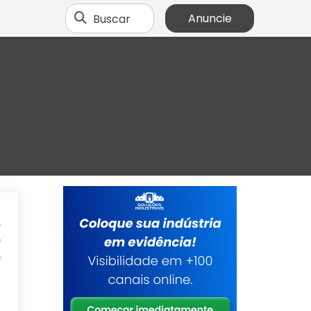
Buscar
Anuncie
,
e
é
o