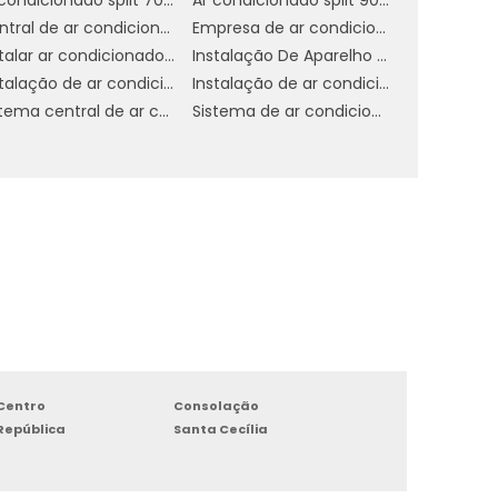
,
Central de ar condicionado industrial
Empresa de ar condicionado central
,
Instalar ar condicionado americana
Instalação De Aparelho De Refrigeração
,
Instalação de ar condicionado daikin
Instalação de ar condicionado em sp
Sistema central de ar condicionado
Sistema de ar condicionado industrial
u
e
o
e
m
Centro
Consolação
República
Santa Cecília
a