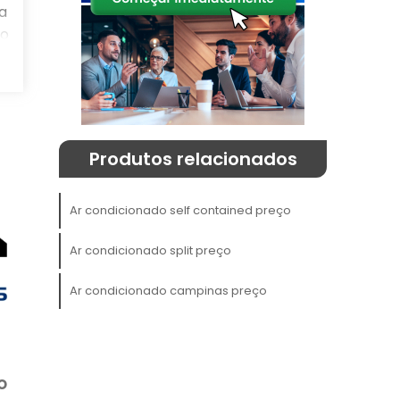
a
do
r
s
Produtos relacionados
a
Ar condicionado self contained preço
s
Ar condicionado split preço
a
Ar condicionado campinas preço
e
à
m
o