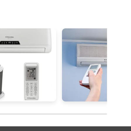
a
s
e
e
a
o
r
r
a
a
r