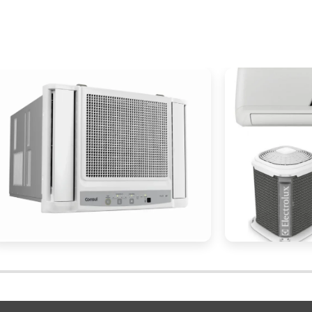
instalação simplificada
alta eficiênci
omo
e
mportante para empresas que desejam reduzir custo
trabalho confortável.
 self contained, é essencial realizar uma anális
rcado, comparando preços, características e suport
apa garante que o investimento seja feito de form
específicas do espaço e ao orçamento da empresa.
 requer uma avaliação cuidadosa da capacidade d
 e das funcionalidades adicionais que podem agrega
ar especialistas e fornecedores de confiança pode se
colha certa.
nado self contained para o seu negócio, a plataform
a gama de opções e fornecedores qualificados par
e um orçamento agora mesmo e descubra como otimiza
eficiência
economia
mercial com
e
.