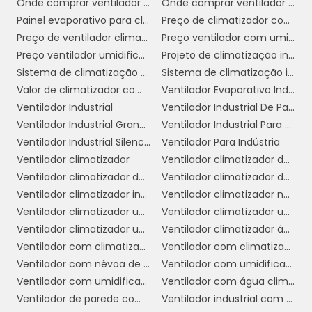
Onde comprar ventilador climatizador
Onde comprar ventilador climatizador em sp
Painel evaporativo para climatizador
Preço de climatizador com névoa
Em resumo, as vantagens do climatizador
Preço de ventilador climatizador industrial
Preço ventilador com umidificador
ventilador com água são notáveis e fazem
Preço ventilador umidificador climatizador
Projeto de climatização industrial
dele uma excelente escolha para ambientes
Sistema de climatização evaporativa
Sistema de climatização industrial
comerciais que buscam conforto, eficiência e
Valor de climatizador com névoa
Ventilador Evaporativo Industrial
economia. Investir nesse tipo de equipamento
Ventilador Industrial
Ventilador Industrial De Parede
pode trazer benefícios significativos para o
Ventilador Industrial Grande
Ventilador Industrial Para Galpão
ambiente de trabalho e para a satisfação dos
Ventilador Industrial Silencioso
Ventilador Para Indústria
clientes.
Ventilador climatizador
Ventilador climatizador de ar
COMO ESCOLHER O
Ventilador climatizador de coluna
Ventilador climatizador de parede
CLIMATIZADOR
Ventilador climatizador industrial
Ventilador climatizador nebulizador aspersor de água
VENTILADOR COM ÁGUA
Ventilador climatizador umidificador
Ventilador climatizador umidificador industrial
IDEAL
Ventilador climatizador umidificador parede industrial
Ventilador climatizador água
Ventilador com climatizador
Ventilador com climatizador de água
Escolher o climatizador ventilador com água
Ventilador com névoa de água preço
Ventilador com umidificador
ideal para o seu ambiente comercial pode
Ventilador com umidificador industrial
Ventilador com água climatizador
parecer uma tarefa desafiadora, mas com
Ventilador de parede com climatizador
Ventilador industrial com umidificador