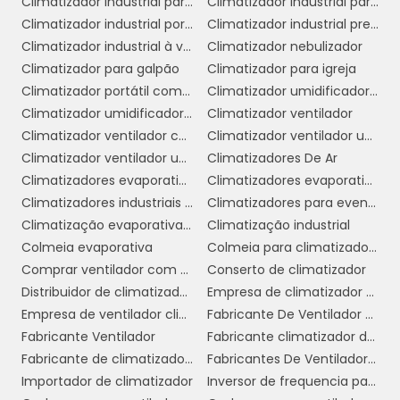
Climatizador industrial para galpão
Climatizador industrial para igrejas
do espaço podem mudar com frequência.
Climatizador industrial portátil
Climatizador industrial preço
5. Versatilidade:
Os climatizadores podem
Climatizador industrial à venda
Climatizador nebulizador
ser utilizados em uma variedade de
Climatizador para galpão
Climatizador para igreja
ambientes comerciais, desde lojas e
Climatizador portátil com água
Climatizador umidificador industrial
restaurantes até escritórios e fábricas. Sua
Climatizador umidificador ventilador
Climatizador ventilador
capacidade de resfriar e umidificar o ar os
Climatizador ventilador com água
Climatizador ventilador umidificador de ar
torna adequados para qualquer situação em
Climatizador ventilador umidificador de parede a água
Climatizadores De Ar
que o conforto térmico seja necessário.
Climatizadores evaporativo comercial e industrial
Climatizadores evaporativos
Climatizadores industriais portáteis
Climatizadores para eventos
6. Sustentabilidade:
Com a crescente
Climatização evaporativa industrial
Climatização industrial
preocupação com o meio ambiente, optar
Colmeia evaporativa
Colmeia para climatizador preço
por um climatizador ventilador com água é
Comprar ventilador com climatizador
Conserto de climatizador
uma escolha sustentável. Esses dispositivos
Distribuidor de climatizador evaporativo
Empresa de climatizador evaporativo
têm um impacto ambiental menor em
Empresa de ventilador climatizador industrial
Fabricante De Ventilador Climatizador Umidificador
comparação com sistemas de ar
Fabricante Ventilador
Fabricante climatizador de ar
condicionado tradicionais, contribuindo para
Fabricante de climatizador industrial
Fabricantes De Ventiladores Industriais
a redução da pegada de carbono da
Importador de climatizador
Inversor de frequencia para climatizador
empresa.