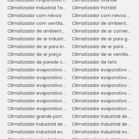
Climatizador Evaporativo 110v
Climatizador Grande
trabalho mais produtivo.
Climatizador Industrial Teto
Climatizador Portátil
Climatizador com névoa
Climatizador com névoa de água
3. Facilidade de instalação e
Climatizador com ventilador
Climatizador de ambiente industrial
manutenção:
Os climatizadores
Climatizador de ambientes comerciais
Climatizador de ar comercial
ventiladores com água são simples de
Climatizador de ar industrial
Climatizador de ar para galpão
instalar, não requerendo a infraestrutura
Climatizador de ar para indústria
Climatizador de ar para mercado
complexa necessária para sistemas de ar
Climatizador de ar preço
Climatizador de ar ventilador
condicionado. Além disso, a manutenção é
Climatizador de parede comercial
Climatizador de teto
mínima, geralmente envolvendo apenas a
Climatizador evaporativo comercial
Climatizador evaporativo comercial preço
troca da água e a limpeza das almofadas ou
Climatizador evaporativo de ar
Climatizador evaporativo de parede
filtros, o que economiza tempo e recursos.
Climatizador evaporativo de parede preço
Climatizador evaporativo de teto
4. Portabilidade:
Climatizador evaporativo industrial
Climatizador evaporativo industrial portátil
Muitos modelos de
Climatizador evaporativo para academia
Climatizador evaporativo portátil
climatizadores são leves e fáceis de mover,
Climatizador evaporativo portátil preço
Climatizador evaporativo valor
permitindo que sejam utilizados em diferentes
Climatizador grande portátil
Climatizador industrial de ar
áreas conforme a necessidade. Isso é
Climatizador industrial de parede
Climatizador industrial de parede preço
particularmente útil em ambientes
Climatizador industrial evaporativo
Climatizador industrial evaporativo de ambientes portátil
comerciais dinâmicos, onde as configurações