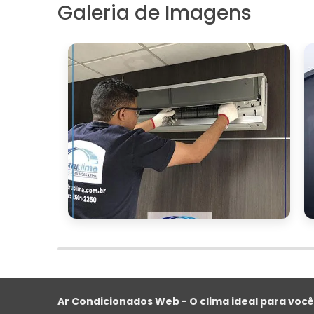
Galeria de Imagens
FAQ - PERGUNTAS FREQ
AUTOMOTIVA DO AR C
Por que é importante higienizar
A higienização é crucial para elimin
problemas respiratórios e alergias, além 
Quais são os métodos eficazes 
Métodos como sprays bactericidas, ozo
garantir uma limpeza completa do sistem
Com que frequência devo higien
Recomenda-se realizar a higienização 
ano ou sempre que odores desagradáveis 
Ar Condicionados Web - O clima ideal para você