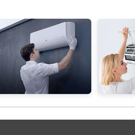
UENTES SOBRE HIGIENIZAÇÃO
ONDICIONADO
 o ar condicionado automotivo?
ar micro-organismos e impurezas que podem causa
de melhorar a eficiência do sistema.
de higienização?
nização e limpeza com ultrassom são eficazes par
a de ar condicionado.
izar o ar condicionado do meu carro?
do ar condicionado automotivo pelo menos uma vez a
ou problemas respiratórios forem notados.