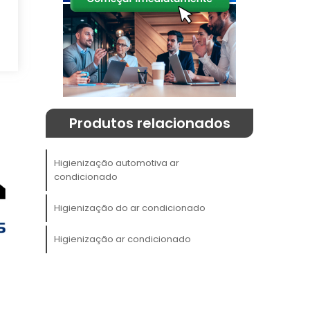
Produtos relacionados
.
Higienização automotiva ar
condicionado
,
e
Higienização do ar condicionado
Higienização ar condicionado
s
,
o