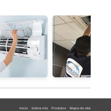
r
a
o
Inicio
Sobre nós
Produtos
Mapa do site