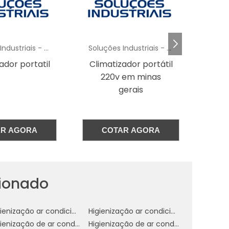
a
e
Soluções Industriais - AC
Soluções Industriais - AC
e
ador portatil
Climatizador portátil
a
220v em minas
l
gerais
s
AR AGORA
COTAR AGORA
s
,
cionado
e
e
Higienização ar condicionado automotivo spray
Higienização ar condicionado de carros
Higienização de ar condicionado automotivo preço
Higienização de ar condicionado automotivo valor