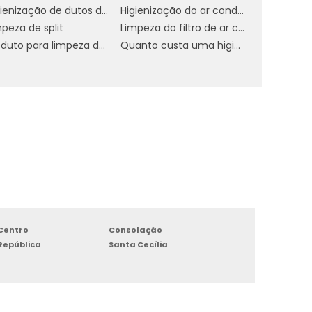
Higienização de dutos de ar condicionado
Higienização do ar condicionado
peza de split
Limpeza do filtro de ar condicionado
z
Produto para limpeza de ar condicionado residencial
Quanto custa uma higienização do ar condicionado
o
e
e
a
Centro
Consolação
u
República
Santa Cecília
.
s