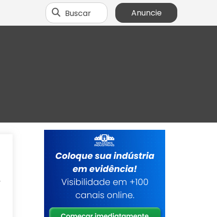
Buscar
Anuncie
a
m
,
m