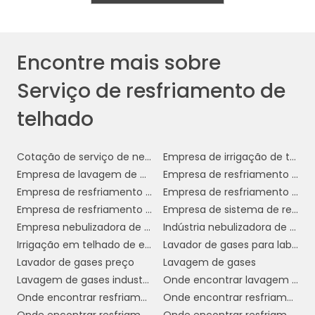
telhado é uma solução inovadora que
eficiência energética
conforto
combina
,
sustentabilidade
e
, sendo uma escolha
Encontre mais sobre
inteligente para empresas que buscam
Serviço de resfriamento de
melhorar suas operações e reduzir custos
com climatização.
telhado
BENEFÍCIOS DO
RESFRIAMENTO DE
Cotação de serviço de nebulização ambientes
Empresa de irrigação de telhado empresarial
TELHADO PARA EMPRESAS
Empresa de lavagem de gases industriais
Empresa de resfriamento de telhado com água
Empresa de resfriamento de telhado em sp
Empresa de resfriamento de telhado por aspersão
O resfriamento de telhado oferece uma série
Empresa de resfriamento de telhados
Empresa de sistema de resfriamento evaporativo
de benefícios significativos para empresas,
Empresa nebulizadora de ambientes
Indústria nebulizadora de ambientes
impactando positivamente tanto o ambiente
Irrigação em telhado de empresa
Lavador de gases para laboratório
de trabalho quanto os custos operacionais.
Lavador de gases preço
Lavagem de gases
Abaixo, exploramos alguns dos principais
Lavagem de gases industriais
Onde encontrar lavagem de gases industriais
benefícios que essa solução pode
Onde encontrar resfriamento de telhado com água
Onde encontrar resfriamento de telhado em sp