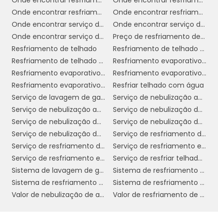
proporcionar.
Onde encontrar resfriamento de telhado por aspersão
Onde encontrar resfriamento de telhados
Onde encontrar resfriamento evaporativo
Onde encontrar resfriamento evaporativo em sp
1. Economia de Energia:
Um dos benefícios
Onde encontrar serviço de nebulização ambientes
Onde encontrar serviço de nebulização ambientes em sp
mais notáveis do resfriamento de telhado é a
Onde encontrar serviço de resfriamento de telhado sp
Preço de resfriamento de telhado
redução nos custos com energia elétrica. Ao
Resfriamento de telhado
Resfriamento de telhado com água
diminuir a temperatura interna dos edifícios, a
Resfriamento de telhado por aspersão
Resfriamento evaporativo direto
necessidade de ar-condicionado é
Resfriamento evaporativo e umidificação
Resfriamento evaporativo indireto
substancialmente reduzida, resultando em
Resfriamento evaporativo telhado
Resfriar telhado com água
contas de energia mais baixas. Estima-se que
Serviço de lavagem de gases industriais
Serviço de nebulização ambientes
empresas podem economizar até 30% em
Serviço de nebulização ambientes em sp
Serviço de nebulização de ambientes para empresas
suas despesas com energia ao implementar
Serviço de nebulização de ambientes para empresas em sp
Serviço de nebulização de ambientes para indústrias
essas soluções.
Serviço de nebulização de ambientes para indústrias em sp
Serviço de resfriamento de telhado
Serviço de resfriamento de telhado com água
Serviço de resfriamento evaporativo
2. Conforto para os Funcionários:
Um
Serviço de resfriamento evaporativo por aspersão
Serviço de resfriar telhado com água
ambiente de trabalho confortável é crucial
Sistema de lavagem de gases
Sistema de resfriamento adiabático evaporativo
para a produtividade e satisfação dos
Sistema de resfriamento de telhado
Sistema de resfriamento evaporativo
colaboradores. Telhados que mantêm
Valor de nebulização de ambiente
Valor de resfriamento de telhado
temperaturas mais baixas garantem que os
funcionários trabalhem em um ambiente