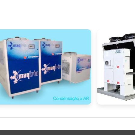
isa no Google pode revelar uma série de fornecedor
. Ao fazer isso, é importante verificar a reputação 
firmar a qualidade do atendimento ao cliente.
 de considerar a experiência da empresa no mercado, 
porte técnico disponível. Dessa forma, você garantir
a de resfriamento evaporativo eficiente e confiável.
eficiente
econômica
nta como uma solução
e
para 
merciais e industriais. Com suas diversas vantagens
ria da qualidade do ar
sustentabilidade
e a
, ess
ente para empresas que buscam conforto térmico 
sfriamento evaporativo é essencial para garantir qu
 e suporte técnico adequado. Através de plataforma
s do setor e recomendações de associações, você pod