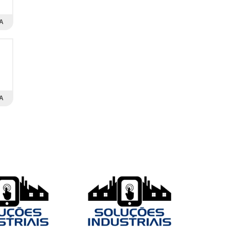
A
a
s
em
A
s.
is
os
as
 a
ma