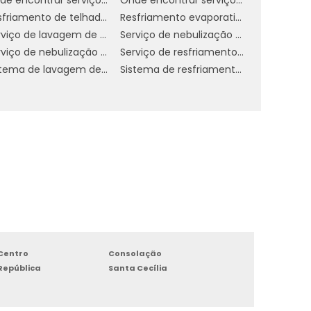
s
Resfriamento de telhado por aspersão
Resfriamento evaporativo direto
Serviço de lavagem de gases industriais
Serviço de nebulização ambientes
Serviço de nebulização de ambientes para indústrias em sp
Serviço de resfriamento de telhado
ar
Sistema de lavagem de gases
Sistema de resfriamento adiabático evaporativo
ue
ao
de
em
de
em
Centro
Consolação
ne
República
Santa Cecília
is