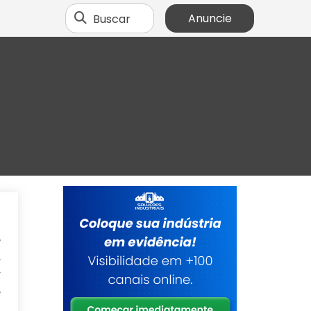
Buscar
Anuncie
a
e
,
r
e
a