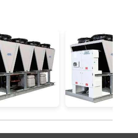
es
da
a
á
o
,
e
e
e
s
e