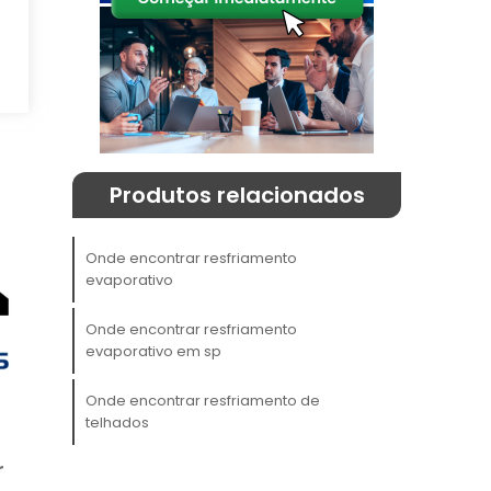
a
m
Produtos relacionados
s
Onde encontrar resfriamento
evaporativo
Onde encontrar resfriamento
evaporativo em sp
o
Onde encontrar resfriamento de
a
telhados
é
r
a