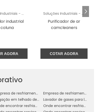
es
Soluções Industriais - AC
Soluções Industriais - AC
s,
or industrial
Purificador de ar
 a
 coluna
camcleaners
is
ho
AR AGORA
COTAR AGORA
z
r
rativo
Empresa de resfriamento de telhado em sp
Empresa de resfriamento de telhado por aspersão
Irrigação em telhado de empresa
Lavador de gases para laboratório
a
Onde encontrar resfriamento de telhado com água
Onde encontrar resfriamento de telhado em sp
s
Onde encontrar serviço de nebulização ambientes
Onde encontrar serviço de nebulização ambientes em sp