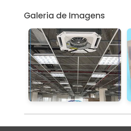
Pesquisa online:
Uma simples pesqu
que oferecem resfriadores evaporativos
Galeria de Imagens
empresa, ler avaliações de clientes e con
Ao escolher um fornecedor, certifique-se
qualidade dos produtos oferecidos e o su
que sua empresa tenha acesso a um sistem
CONCLUSÃO
O resfriamento evaporativo se aprese
controle da temperatura em ambientes co
economia de energia
melho
como a
, a
sistema se torna uma escolha intelig
eficiência operacional.
Encontrar fornecedores confiáveis de re
você adquira equipamentos de qualidade
B2B como o Soluções Industriais, feira