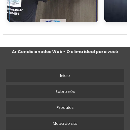
esses microorganismos, protegendo a saúde
dos ocupantes do veículo e prevenindo a
propagação de doenças.
Desempenho do veículo:
Um sistema de
ar condicionado limpo funciona de maneira
mais eficiente, reduzindo a carga sobre o
Ar Condicionados Web - O clima ideal para você
motor e, consequentemente, o consumo de
combustível. Isso não apenas melhora o
desempenho do veículo, mas também
Inicio
contribui para uma maior economia de
combustível e menos emissões de gases
poluentes.
Sobre nós
Vida útil do sistema:
Manter o ar
Produtos
condicionado higienizado e em bom estado
de conservação prolonga a vida útil do
Mapa do site
sistema, reduzindo a necessidade de reparos