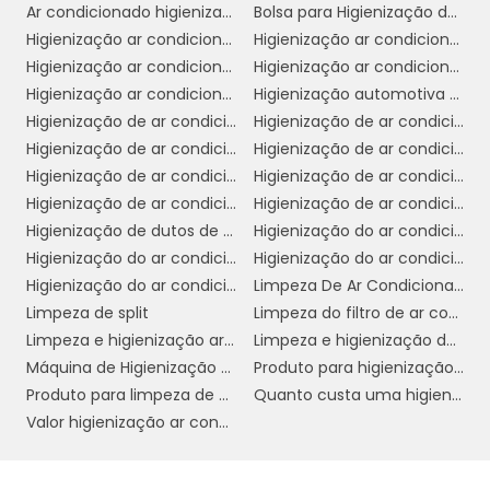
Ar condicionado higienização
Bolsa para Higienização de ar condicionado
antibacteriano específico para sistemas de ar
Higienização ar condicionado
Higienização ar condicionado automotivo
condicionado automotivo. Pulverize o produto
Higienização ar condicionado automotivo spray
Higienização ar condicionado de carros
nas saídas de ar e deixe-o agir conforme as
Higienização ar condicionado split preço
Higienização automotiva ar condicionado
instruções do fabricante. Isso ajuda a eliminar
Higienização de ar condicionado
Higienização de ar condicionado automotivo
bactérias e fungos que podem estar presentes
Higienização de ar condicionado automotivo preço
Higienização de ar condicionado automotivo valor
no sistema.
Higienização de ar condicionado preço
Higienização de ar condicionado residencial
Verificação e limpeza do
Higienização de ar condicionado split
Higienização de ar condicionado veicular
condensador:
O condensador é uma parte
Higienização de dutos de ar condicionado
Higienização do ar condicionado
crítica do sistema de ar condicionado. Verifique
Higienização do ar condicionado automotivo
Higienização do ar condicionado automotivo preço
se há acúmulo de sujeira ou obstruções e limpe-
Higienização do ar condicionado preço
Limpeza De Ar Condicionado
o cuidadosamente para garantir que o sistema
Limpeza de split
Limpeza do filtro de ar condicionado
funcione de maneira eficiente.
Limpeza e higienização ar condicionado
Limpeza e higienização de ar condicionado
Máquina de Higienização de ar condicionado automotivo
Produto para higienização de ar condicionado
Teste do sistema:
Após a limpeza, ligue o
Produto para limpeza de ar condicionado residencial
Quanto custa uma higienização do ar condicionado
sistema de ar condicionado para verificar se
Valor higienização ar condicionado
está operando corretamente e se há melhora
na qualidade do ar.