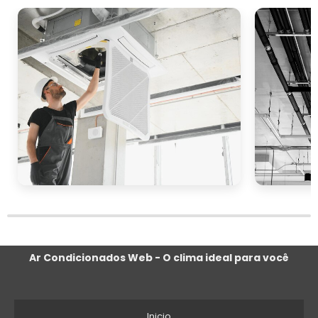
condicionado industrial vão muito além do
simples conforto. Eles contribuem para a
saúde e bem-estar dos colaboradores,
aumentam a eficiência e a produtividade da
empresa e ajudam a reduzir custos
operacionais, tornando-se um investimento
essencial para qualquer negócio industrial.
COMO ESCOLHER O
MELHOR SISTEMA DE AR
CONDICIONADO
INDUSTRIAL
melhor sistema de ar
Escolher o
Ar Condicionados Web - O clima ideal para você
condicionado industrial
é uma decisão
crucial que pode impactar diretamente a
eficiência e o conforto do ambiente de
Inicio