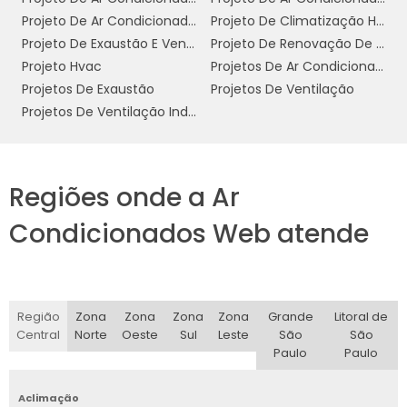
Estudos mostram que a produtividade pode
Projeto De Ar Condicionado Valor
Projeto De Climatização Hvac
aumentar significativamente em ambientes
Projeto De Exaustão E Ventilação
Projeto De Renovação De Ar
climatizados adequadamente.
Projeto Hvac
Projetos De Ar Condicionado
3. Qualidade do Ar:
Projetos De Exaustão
Projetos De Ventilação
Sistemas de ar
Projetos De Ventilação Industrial
condicionado industrial modernos incluem
filtros e purificadores que ajudam a remover
poluentes e alérgenos do ar, melhorando a
qualidade do ar respirado pelos
Regiões onde a Ar
trabalhadores. Isso é especialmente
Condicionados Web atende
importante em indústrias onde a exposição a
substâncias nocivas é uma preocupação.
4. Redução de Custos Operacionais:
Um
projeto eficiente pode resultar em economia
Região
Zona
Zona
Zona
Zona
Grande
Litoral de
significativa de energia. Sistemas de
Central
Norte
Oeste
Sul
Leste
São
São
Paulo
Paulo
climatização com tecnologia avançada,
como inversores e controle de temperatura,
Aclimação
consomem menos energia, reduzindo os