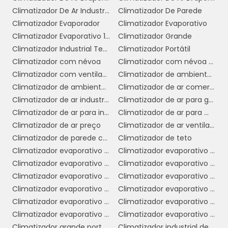
os uma opção viável para empresas com
Climatizador De Ar Industrial Evaporativo
Climatizador De Parede
orçamento limitado.
Climatizador Evaporador
Climatizador Evaporativo
3. Sustentabilidade:
Esses climatizadores
Climatizador Evaporativo 110v
Climatizador Grande
utilizam água como meio de resfriamento, o
Climatizador Industrial Teto
Climatizador Portátil
que os torna uma alternativa ecológica. Ao
Climatizador com névoa
Climatizador com névoa de água
evitar o uso de refrigerantes químicos, eles
Climatizador com ventilador
Climatizador de ambiente industrial
contribuem para a redução das emissões de
Climatizador de ambientes comerciais
Climatizador de ar comercial
gases de efeito estufa e promovem um
Climatizador de ar industrial
Climatizador de ar para galpão
ambiente mais saudável.
Climatizador de ar para indústria
Climatizador de ar para mercado
Climatizador de ar preço
Climatizador de ar ventilador
4. Melhoria da Qualidade do Ar:
Os
Climatizador de parede comercial
Climatizador de teto
climatizadores evaporativos são projetados
Climatizador evaporativo comercial
Climatizador evaporativo comercial preço
para renovar o ar, proporcionando uma
Climatizador evaporativo de ar
Climatizador evaporativo de parede
ventilação constante e melhorando a
Climatizador evaporativo de parede preço
Climatizador evaporativo de teto
qualidade do ar interno. Isso é especialmente
Climatizador evaporativo industrial
Climatizador evaporativo industrial portátil
importante em ambientes comerciais, onde a
Climatizador evaporativo para academia
Climatizador evaporativo portátil
circulação de ar fresco pode aumentar a
Climatizador evaporativo portátil preço
Climatizador evaporativo valor
produtividade e o bem-estar dos
Climatizador grande portátil
Climatizador industrial de ar