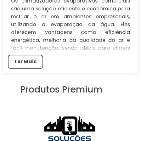
Os climatizadores evaporativos comerciais
são uma solução eficiente e econômica para
resfriar o ar em ambientes empresariais,
utilizando a evaporação da água. Eles
oferecem vantagens como eficiência
energética, melhoria da qualidade do ar e
fácil manutenção, sendo ideais para climas
quentes e secos. Para escolher o modelo
Ler Mais
adequado, é fundamental considerar o
tamanho do espaço e as condições
climáticas. Solicite um orçamento para
Produtos Premium
entender como um climatizador evaporativo
pode beneficiar sua empresa.
Os climatizadores evaporativos comerciais e
industriais têm se destacado como uma
solução eficiente e econômica para o
controle de temperatura em ambientes de
grande porte.