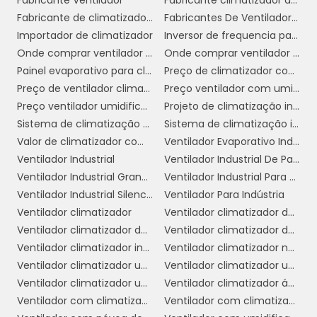
Fabricante Ventilador
Fabricante climatizador de ar
evaporativos comerciais se destacam como
Fabricante de climatizador industrial
Fabricantes De Ventiladores Industriais
uma solução eficaz para o controle de
Importador de climatizador
Inversor de frequencia para climatizador
temperatura em ambientes empresariais,
Onde comprar ventilador climatizador
Onde comprar ventilador climatizador em sp
proporcionando conforto e economia. Ao
Painel evaporativo para climatizador
Preço de climatizador com névoa
considerar a climatização do seu espaço, vale
Preço de ventilador climatizador industrial
Preço ventilador com umidificador
a pena explorar as opções disponíveis e
Preço ventilador umidificador climatizador
Projeto de climatização industrial
avaliar como esses equipamentos podem
Sistema de climatização evaporativa
Sistema de climatização industrial
atender às suas necessidades específicas.
Valor de climatizador com névoa
Ventilador Evaporativo Industrial
Ventilador Industrial
Ventilador Industrial De Parede
COMO ESCOLHER O
Ventilador Industrial Grande
Ventilador Industrial Para Galpão
CLIMATIZADOR IDEAL PARA
Ventilador Industrial Silencioso
Ventilador Para Indústria
SUA EMPRESA
Ventilador climatizador
Ventilador climatizador de ar
Ventilador climatizador de coluna
Ventilador climatizador de parede
climatizador ideal para sua
A escolha do
Ventilador climatizador industrial
Ventilador climatizador nebulizador aspersor de água
empresa
é uma decisão importante que
Ventilador climatizador umidificador
Ventilador climatizador umidificador industrial
pode impactar diretamente no conforto dos
Ventilador climatizador umidificador parede industrial
Ventilador climatizador água
colaboradores e na eficiência energética do
Ventilador com climatizador
Ventilador com climatizador de água
ambiente. Para ajudá-lo nesse processo, aqui