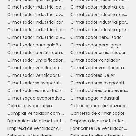
colaboradores.
Climatizador industrial de parede
Climatizador industrial de parede preço
Climatizador industrial evaporativo
Climatizador industrial evaporativo de ambientes portátil
5. Versatilidade:
Esses equipamentos são
Climatizador industrial para galpão
Climatizador industrial para igrejas
adequados para diversos tipos de ambientes,
Climatizador industrial portátil
Climatizador industrial preço
desde lojas e escritórios até armazéns e
Climatizador industrial à venda
Climatizador nebulizador
fábricas. Sua flexibilidade permite que sejam
Climatizador para galpão
Climatizador para igreja
utilizados em diferentes configurações e
Climatizador portátil com água
Climatizador umidificador industrial
necessidades de climatização.
Climatizador umidificador ventilador
Climatizador ventilador
6. Facilidade de Manutenção:
Os
Climatizador ventilador com água
Climatizador ventilador umidificador de ar
climatizadores evaporativos requerem menos
Climatizador ventilador umidificador de parede a água
Climatizadores De Ar
manutenção do que os sistemas de ar
Climatizadores evaporativo comercial e industrial
Climatizadores evaporativos
condicionado convencionais. A limpeza
Climatizadores industriais portáteis
Climatizadores para eventos
regular dos filtros e reservatórios é simples e
Climatização evaporativa industrial
Climatização industrial
pode ser realizada facilmente, garantindo a
Colmeia evaporativa
Colmeia para climatizador preço
eficiência do equipamento e a qualidade do
Comprar ventilador com climatizador
Conserto de climatizador
ar.
Distribuidor de climatizador evaporativo
Empresa de climatizador evaporativo
Empresa de ventilador climatizador industrial
Fabricante De Ventilador Climatizador Umidificador
Com essas vantagens, os climatizadores