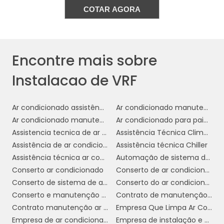
COTAR AGORA
em ambientes comerciais, onde a adaptação
rápida e eficiente é frequentemente
necessária para responder às mudanças do
mercado.
Encontre mais sobre
Os sistemas VRF também são conhecidos por
Instalacao de VRF
operação silenciosa
sua
, o que é crucial
em ambientes comerciais onde o ruído pode
ser um fator de distração. A tecnologia
Ar condicionado assistência técnica
Ar condicionado manutenção
avançada utilizada nesses sistemas minimiza
Ar condicionado manutenção preventiva
Ar condicionado para painel elétrico
o som gerado pelas unidades internas e
Assistencia tecnica de ar condicionado
Assistência Técnica Climatizador
externas, contribuindo para um ambiente de
Assistência de ar condicionado
Assistência técnica Chiller
trabalho mais tranquilo e produtivo.
Assistência técnica ar condicionado
Automação de sistema de ar condicionado
Conserto ar condicionado
Conserto de ar condicionado
durabilidade e a baixa
Por fim, a
Conserto de sistema de ar condicionado
Conserto do ar condicionado
manutenção
dos sistemas VRF são
Conserto e manutenção de ar condicionado
Contrato de manutenção de ar condicionado
vantagens adicionais para ambientes
Contrato manutenção ar condicionado
Empresa Que Limpa Ar Condicionado
comerciais. Com a manutenção adequada,
Empresa de ar condicionado industrial
Empresa de instalação e manutenção de ar condicionado