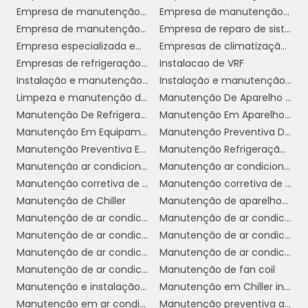
esses sistemas podem oferecer desempenho
Empresa de manutenção de ar condicionado
Empresa de manutenção de ar condicionado sp
confiável por muitos anos, reduzindo a
Empresa de manutenção de ar condicionado split
Empresa de reparo de sistema de ar condicionado
necessidade de reparos frequentes e
Empresa especializada em manutenção de ar condicionado
Empresas de climatização industrial
interrupções nas operações comerciais.
Empresas de refrigeração e climatização
Instalacao de VRF
Instalação e manutenção de ar condicionado
Instalação e manutenção de ar condicionado vrf
PROCESSO DE INSTALAÇÃO
Limpeza e manutenção de ar condicionado
Manutenção De Aparelho De Refrigeração
DE VRF: PASSO A PASSO
Manutenção De Refrigeração
Manutenção Em Aparelho Chiller
Manutenção Em Equipamentos De Refrigeração
Manutenção Preventiva De Ar Condicionado
A instalação de um sistema VRF em
Manutenção Preventiva Em Refrigeração
Manutenção Refrigeração Industrial
ambientes comerciais requer um
Manutenção ar condicionado
Manutenção ar condicionado de janela
planejamento cuidadoso e a execução por
Manutenção corretiva de ar condicionado
Manutenção corretiva de sistema de ar condicionado
profissionais qualificados para garantir o
Manutenção de Chiller
Manutenção de aparelhos de ar condicionado
desempenho ideal.
Manutenção de ar condicionado
Manutenção de ar condicionado Chiller
Manutenção de ar condicionado VRF
Manutenção de ar condicionado campinas
O processo começa com uma avaliação
Manutenção de ar condicionado em cosmópolis
Manutenção de ar condicionado industrial
detalhada do local, onde são analisadas as
Manutenção de ar condicionado sp
Manutenção de fan coil
necessidades de climatização de cada área e
Manutenção e instalação de ar condicionado
Manutenção em Chiller industrial
as condições estruturais do edifício. Essa
Manutenção em ar condicionado
Manutenção preventiva ar condicionado