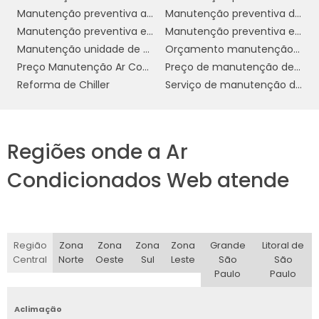
etapa é crucial para determinar o tipo e a
Manutenção preventiva ar condicionado preço
Manutenção preventiva de ar condicionado VRF
capacidade adequada do sistema VRF a ser
Manutenção preventiva e corretiva de ar condicionado
Manutenção preventiva em Chiller
instalado.
Manutenção unidade de água gelada
Orçamento manutenção ar condicionado
Após a avaliação, o projeto é desenvolvido
Preço Manutenção Ar Condicionado Split
Preço de manutenção de ar condicionado
considerando as especificidades do local e as
Reforma de Chiller
Serviço de manutenção de ar condicionado
demandas energéticas. Nesta fase, é
importante definir a localização das unidades
internas e externas, assim como o trajeto das
Regiões onde a Ar
tubulações de refrigerante. A escolha correta
desses componentes é essencial para
Condicionados Web atende
otimizar a eficiência do sistema e minimizar
possíveis interferências na estética do
ambiente.
Região
Zona
Zona
Zona
Zona
Grande
Litoral de
Instalação do Sistema
Central
Norte
Oeste
Sul
Leste
São
São
Paulo
Paulo
Com o projeto aprovado, inicia-se a
instalação propriamente dita. As unidades
Aclimação