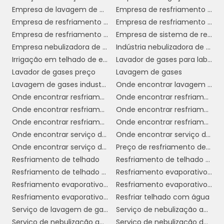
redução nos custos de energia
. Com
Empresa de lavagem de gases industriais
Empresa de resfriamento de telhado com água
telhados mais frescos, a necessidade de uso
Empresa de resfriamento de telhado em sp
Empresa de resfriamento de telhado por aspersão
de sistemas de climatização, como ar-
Empresa de resfriamento de telhados
Empresa de sistema de resfriamento evaporativo
condicionado, diminui, resultando em contas
Empresa nebulizadora de ambientes
Indústria nebulizadora de ambientes
de energia mais baixas e uma economia que
Irrigação em telhado de empresa
Lavador de gases para laboratório
pode ser reinvestida no negócio.
Lavador de gases preço
Lavagem de gases
Lavagem de gases industriais
Onde encontrar lavagem de gases industriais
melhoria do
Outro benefício importante é a
Onde encontrar resfriamento de telhado com água
Onde encontrar resfriamento de telhado em sp
conforto térmico
. Ambientes comerciais
Onde encontrar resfriamento de telhado por aspersão
Onde encontrar resfriamento de telhados
que mantêm temperaturas agradáveis
Onde encontrar resfriamento evaporativo
Onde encontrar resfriamento evaporativo em sp
atraem mais clientes e proporcionam uma
Onde encontrar serviço de nebulização ambientes
Onde encontrar serviço de nebulização ambientes em sp
melhor experiência de compra. Clientes
Onde encontrar serviço de resfriamento de telhado sp
Preço de resfriamento de telhado
satisfeitos tendem a permanecer mais tempo
Resfriamento de telhado
Resfriamento de telhado com água
nas lojas, aumentando as chances de
Resfriamento de telhado por aspersão
Resfriamento evaporativo direto
conversão e vendas.
Resfriamento evaporativo e umidificação
Resfriamento evaporativo indireto
Resfriamento evaporativo telhado
Resfriar telhado com água
produtividade dos funcionários
A
Serviço de lavagem de gases industriais
Serviço de nebulização ambientes
também se beneficia do resfriamento de
Serviço de nebulização ambientes em sp
Serviço de nebulização de ambientes para empresas