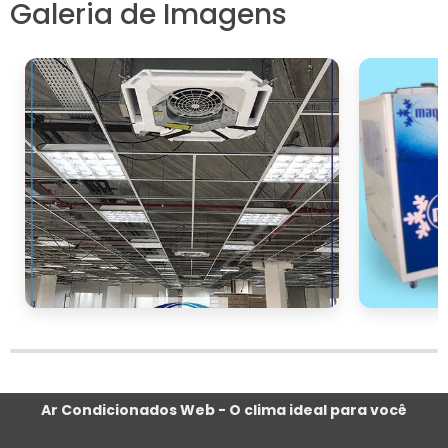
Galeria de Imagens
eficiência e conforto térmico.
Uma das opções mais comuns é a aplicação
tintas refletivas
de
. Essas tintas especiais
possuem propriedades que refletem a
radiação solar, impedindo que o calor se
acumule no telhado. Com isso, a temperatura
interna da edificação é reduzida, resultando
em um ambiente mais fresco e confortável.
telhados verdes
Outra alternativa são os
,
que consistem na instalação de vegetação
sobre a superfície do telhado. Além de
proporcionar um efeito de resfriamento
natural, os telhados verdes ajudam a
melhorar a qualidade do ar, promovem a
biodiversidade e ainda oferecem um
Ar Condicionados Web - O clima ideal para você
excelente isolamento térmico.