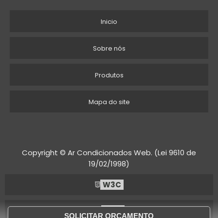
sistemas de ventilação natural
Os
também são uma solução eficaz. Eles utilizam
Inicio
a circulação de ar para manter a
temperatura interna mais baixa, permitindo
Sobre nós
que o ar quente escape e o ar fresco entre na
edificação. Esses sistemas podem ser
Produtos
combinados com outras soluções para
maximizar a eficiência do resfriamento.
Mapa do site
Outra opção que vem ganhando destaque
painéis solares refletivos
são os
, que não
apenas geram energia, mas também ajudam
a manter a temperatura do telhado mais
Copyright © Ar Condicionados Web. (Lei 9610 de
baixa. Essa solução é especialmente
19/02/1998)
interessante para comércios que buscam
W3C
integrar sustentabilidade e economia de
energia.
W3C
SOLICITAR ORÇAMENTO