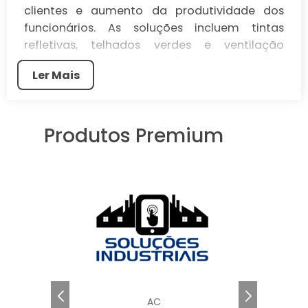
clientes e aumento da produtividade dos
funcionários. As soluções incluem tintas
refletivas, telhados verdes e ventilação
natural, tornando essa prática uma escolha
Ler Mais
sustentável e inteligente para o comércio.
O resfriamento de telhado é uma técnica
inovadora que visa reduzir a temperatura
Produtos Premium
interna de edificações, especialmente em
ambientes comerciais.
Com o aumento das temperaturas e a
necessidade de conforto térmico, essa
solução se torna essencial para negócios que
buscam eficiência e economia.
Neste artigo, vamos explorar o conceito de
resfriamento de telhado, seus benefícios para
o comércio e as diversas soluções disponíveis
AC