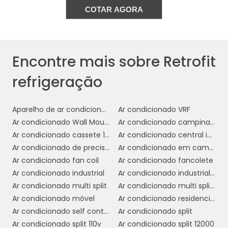
ambiental
. Ao adotar refrigerantes de baixo
COTAR AGORA
impacto e componentes que reduzem o
consumo de energia, as empresas podem
diminuir sua pegada de carbono e atender às
regulamentações ambientais vigentes.
Encontre mais sobre Retrofit
refrigeração
Em resumo, o retrofit em refrigeração é uma
estratégia eficaz para empresas que buscam
modernizar suas operações, economizar
Aparelho de ar condicionado multi Split
Ar condicionado VRF
recursos e contribuir para um futuro mais
Ar condicionado Wall Mounted
Ar condicionado campinas preço
sustentável.
Ar condicionado cassete 1 via
Ar condicionado central industrial
Ar condicionado de precisão
Ar condicionado em campinas instalação
BENEFÍCIOS DO RETROFIT
Ar condicionado fan coil
Ar condicionado fancolete
PARA SISTEMAS
Ar condicionado industrial
Ar condicionado industrial campinas
COMERCIAIS
Ar condicionado multi split
Ar condicionado multi split comprar
Ar condicionado móvel
Ar condicionado residencial
O retrofit em sistemas de refrigeração
Ar condicionado self contained preço
Ar condicionado split
comerciais oferece uma série de benefícios
Ar condicionado split 110v
Ar condicionado split 12000