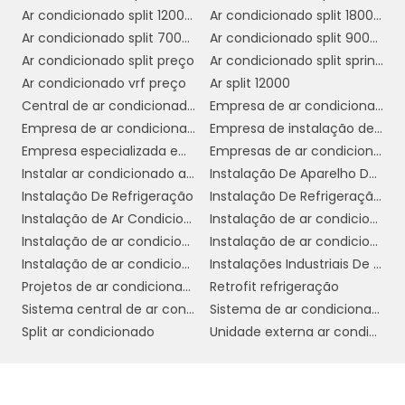
que vão além da simples atualização
Ar condicionado split 12000 btus inverter
Ar condicionado split 1800 btus
redução
tecnológica. Um dos principais é a
Ar condicionado split 7000 btus
Ar condicionado split 9000 btus inverter
significativa nos custos operacionais
.
Ar condicionado split preço
Ar condicionado split springer
Com a substituição de componentes
Ar condicionado vrf preço
Ar split 12000
obsoletos por alternativas mais eficientes, as
Central de ar condicionado industrial
Empresa de ar condicionado central
empresas conseguem diminuir o consumo de
Empresa de ar condicionado em cosmópolis
Empresa de instalação de ar condicionado em sp
energia, resultando em economias
Empresa especializada em ar condicionado em sp
Empresas de ar condicionado sp
consideráveis nas contas de eletricidade.
Instalar ar condicionado americana
Instalação De Aparelho De Refrigeração
Instalação De Refrigeração
Instalação De Refrigeração Em Sp
Além disso, o retrofit possibilita a
melhoria da
Instalação de Ar Condicionado
Instalação de ar condicionado campinas
eficiência operacional
. Sistemas atualizados
Instalação de ar condicionado daikin
Instalação de ar condicionado em sp
funcionam de forma mais eficaz, reduzindo o
Instalação de ar condicionado fujitsu
Instalações Industriais De Refrigeração
tempo de inatividade e os custos de
Projetos de ar condicionado
Retrofit refrigeração
manutenção. Isso é crucial para operações
Sistema central de ar condicionado
Sistema de ar condicionado industrial
comerciais que dependem de refrigeração
Split ar condicionado
Unidade externa ar condicionado
contínua, como supermercados e
restaurantes.
Outro benefício importante é a