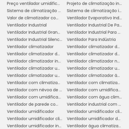
Preço ventilador umidificador climatizador
Projeto de climatização industrial
FATORES QUE
Sistema de climatização evaporativa
Sistema de climatização industrial
INFLUENCIAM O PREÇO
Valor de climatizador com névoa
Ventilador Evaporativo Industrial
Ventilador Industrial
Ventilador Industrial De Parede
Ventilador Industrial Grande
Ventilador Industrial Para Galpão
O preço de um climatizador de ar pode variar
Ventilador Industrial Silencioso
Ventilador Para Indústria
bastante no mercado, e essa variação é
Ventilador climatizador
Ventilador climatizador de ar
influenciada por diversos fatores.
Ventilador climatizador de coluna
Ventilador climatizador de parede
Compreender esses fatores pode ajudar os
Ventilador climatizador industrial
Ventilador climatizador nebulizador aspersor de água
consumidores a fazerem escolhas mais
Ventilador climatizador umidificador
Ventilador climatizador umidificador industrial
informadas. Abaixo, listamos os principais
Ventilador climatizador umidificador parede industrial
Ventilador climatizador água
fatores que afetam o preço dos
Ventilador com climatizador
Ventilador com climatizador de água
climatizadores de ar:
Ventilador com névoa de água preço
Ventilador com umidificador
1. Marca:
As marcas mais reconhecidas e
Ventilador com umidificador industrial
Ventilador com água climatizador
estabelecidas tendem a cobrar mais por seus
Ventilador de parede com climatizador
Ventilador industrial com umidificador
produtos, devido à reputação e à
Ventilador umidificador
Ventilador umidificador climatizador
confiabilidade que oferecem. Marcas de
Ventilador umidificador climatizador de ar com água
Ventilador umidificador de ar industrial
renome geralmente investem em tecnologia
Ventilador umidificador industrial
Ventilador água climatizador