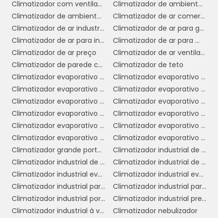
Climatizador com ventilador
Climatizador de ambiente industrial
3. Portabilidade:
Muitos climatizadores de
Climatizador de ambientes comerciais
Climatizador de ar comercial
ar são projetados para serem portáteis, o que
Climatizador de ar industrial
Climatizador de ar para galpão
significa que podem ser facilmente
Climatizador de ar para indústria
Climatizador de ar para mercado
transportados de um ambiente para outro.
Climatizador de ar preço
Climatizador de ar ventilador
Isso é especialmente útil em situações em
Climatizador de parede comercial
Climatizador de teto
que a demanda por resfriamento varia, como
Climatizador evaporativo comercial
Climatizador evaporativo comercial preço
em eventos temporários ou em áreas com
Climatizador evaporativo de ar
Climatizador evaporativo de parede
grande fluxo de pessoas.
Climatizador evaporativo de parede preço
Climatizador evaporativo de teto
Climatizador evaporativo industrial
Climatizador evaporativo industrial portátil
4. Melhoria da qualidade do ar:
Os
Climatizador evaporativo para academia
Climatizador evaporativo portátil
climatizadores não apenas resfriam o ar, mas
Climatizador evaporativo portátil preço
Climatizador evaporativo valor
também aumentam a umidade, melhorando
Climatizador grande portátil
Climatizador industrial de ar
a qualidade do ar em ambientes secos. Isso
Climatizador industrial de parede
Climatizador industrial de parede preço
pode ajudar a reduzir problemas respiratórios
Climatizador industrial evaporativo
Climatizador industrial evaporativo de ambientes portátil
e melhorar o conforto dos ocupantes.
Climatizador industrial para galpão
Climatizador industrial para igrejas
5. Sustentabilidade:
Climatizador industrial portátil
Climatizador industrial preço
Ao não utilizar gases
Climatizador industrial à venda
Climatizador nebulizador
refrigerantes prejudiciais ao meio ambiente e