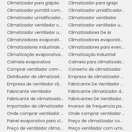
Climatizador para galpão
Climatizador para igreja
consumir menos energia, os climatizadores
Climatizador portátil com água
Climatizador umidificador industrial
de ar são uma opção mais sustentável. Essa
Climatizador umidificador ventilador
Climatizador ventilador
característica é cada vez mais valorizada por
Climatizador ventilador com água
Climatizador ventilador umidificador de ar
consumidores que buscam reduzir sua
Climatizador ventilador umidificador de parede a água
Climatizadores De Ar
pegada ecológica.
Climatizadores evaporativo comercial e industrial
Climatizadores evaporativos
6. Custo acessível:
Em geral, os
Climatizadores industriais portáteis
Climatizadores para eventos
climatizadores de ar têm um custo inicial
Climatização evaporativa industrial
Climatização industrial
mais baixo em comparação aos sistemas de
Colmeia evaporativa
Colmeia para climatizador preço
ar-condicionado. Isso os torna uma opção
Comprar ventilador com climatizador
Conserto de climatizador
viável para pequenos negócios e residências
Distribuidor de climatizador evaporativo
Empresa de climatizador evaporativo
que desejam climatizar seus ambientes sem
Empresa de ventilador climatizador industrial
Fabricante De Ventilador Climatizador Umidificador
grandes investimentos.
Fabricante Ventilador
Fabricante climatizador de ar
Fabricante de climatizador industrial
Fabricantes De Ventiladores Industriais
Essas vantagens fazem dos climatizadores de
Importador de climatizador
Inversor de frequencia para climatizador
ar uma escolha inteligente para quem busca
Onde comprar ventilador climatizador
Onde comprar ventilador climatizador em sp
conforto, economia e eficiência na
Painel evaporativo para climatizador
Preço de climatizador com névoa
climatização de espaços, sejam eles
Preço de ventilador climatizador industrial
Preço ventilador com umidificador
residenciais ou comerciais.