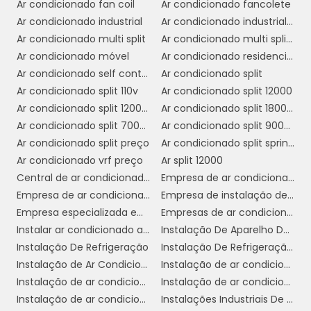
Ar condicionado fan coil
Ar condicionado fancolete
também estão mais bem preparadas para
Ar condicionado industrial
Ar condicionado industrial campinas
lidar com qualquer eventualidade,
Ar condicionado multi split
Ar condicionado multi split comprar
minimizando o tempo de inatividade e os
Ar condicionado móvel
Ar condicionado residencial
transtornos para o cliente.
Ar condicionado self contained preço
Ar condicionado split
Por fim, ao contratar uma empresa
Ar condicionado split 110v
Ar condicionado split 12000
tranquilidade
especializada, o cliente tem a
Ar condicionado split 12000 btus inverter
Ar condicionado split 1800 btus
de saber que está fazendo um investimento
Ar condicionado split 7000 btus
Ar condicionado split 9000 btus inverter
seguro, com garantia de um serviço bem
Ar condicionado split preço
Ar condicionado split springer
executado e suporte contínuo, o que pode
Ar condicionado vrf preço
Ar split 12000
fazer toda a diferença no conforto e na
Central de ar condicionado industrial
Empresa de ar condicionado central
economia a longo prazo.
Empresa de ar condicionado em cosmópolis
Empresa de instalação de ar condicionado em sp
Empresa especializada em ar condicionado em sp
Empresas de ar condicionado sp
DICAS PARA ESCOLHER O
Instalar ar condicionado americana
Instalação De Aparelho De Refrigeração
MELHOR SERVIÇO DE
Instalação De Refrigeração
Instalação De Refrigeração Em Sp
INSTALAÇÃO
Instalação de Ar Condicionado
Instalação de ar condicionado campinas
Instalação de ar condicionado daikin
Instalação de ar condicionado em sp
Escolher o melhor serviço de instalação de ar
Instalação de ar condicionado fujitsu
Instalações Industriais De Refrigeração