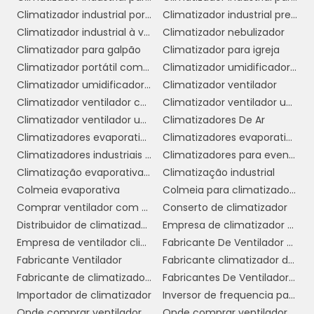
implementar soluções de climatização sem
Climatizador industrial portátil
Climatizador industrial preço
grandes investimentos.
Climatizador industrial à venda
Climatizador nebulizador
Redução de Ruído:
Em geral, os
Climatizador para galpão
Climatizador para igreja
climatizadores operam de maneira mais
Climatizador portátil com água
Climatizador umidificador industrial
silenciosa do que os condicionadores de ar. Isso
Climatizador umidificador ventilador
Climatizador ventilador
é especialmente importante em ambientes
Climatizador ventilador com água
Climatizador ventilador umidificador de ar
comerciais, onde o conforto e a concentração
Climatizador ventilador umidificador de parede a água
Climatizadores De Ar
dos funcionários e clientes são fundamentais.
Climatizadores evaporativo comercial e industrial
Climatizadores evaporativos
Climatizadores industriais portáteis
Climatizadores para eventos
Em resumo, as vantagens do climatizador de
Climatização evaporativa industrial
Climatização industrial
ar ventilador o tornam uma escolha
Colmeia evaporativa
Colmeia para climatizador preço
inteligente para empresas que buscam
Comprar ventilador com climatizador
Conserto de climatizador
conforto, eficiência energética e uma melhor
Distribuidor de climatizador evaporativo
Empresa de climatizador evaporativo
qualidade do ar. Esses benefícios não apenas
Empresa de ventilador climatizador industrial
Fabricante De Ventilador Climatizador Umidificador
melhoram a experiência dos usuários, mas
Fabricante Ventilador
Fabricante climatizador de ar
também podem contribuir para um ambiente
Fabricante de climatizador industrial
Fabricantes De Ventiladores Industriais
de trabalho mais produtivo e saudável.
Importador de climatizador
Inversor de frequencia para climatizador
Onde comprar ventilador climatizador
Onde comprar ventilador climatizador em sp