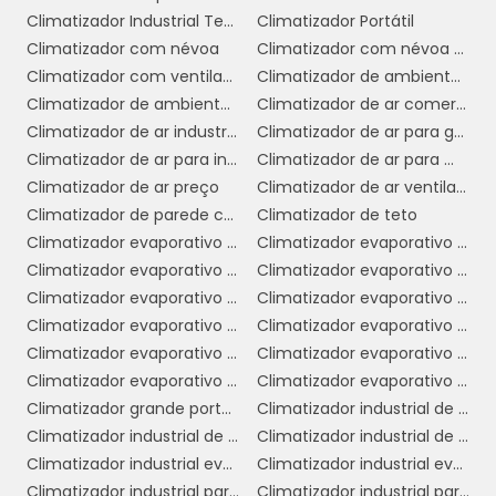
permitindo que sejam facilmente movidos de
Climatizador Industrial Teto
Climatizador Portátil
um ambiente para outro conforme necessário.
Climatizador com névoa
Climatizador com névoa de água
Essa flexibilidade é ideal para empresas que
Climatizador com ventilador
Climatizador de ambiente industrial
precisam de soluções de resfriamento
Climatizador de ambientes comerciais
Climatizador de ar comercial
temporárias em diferentes áreas.
Climatizador de ar industrial
Climatizador de ar para galpão
Facilidade de Manutenção:
A
Climatizador de ar para indústria
Climatizador de ar para mercado
manutenção dos climatizadores é geralmente
Climatizador de ar preço
Climatizador de ar ventilador
simples e pode ser realizada facilmente. A
Climatizador de parede comercial
Climatizador de teto
limpeza dos filtros e a troca da água são tarefas
Climatizador evaporativo comercial
Climatizador evaporativo comercial preço
que podem ser feitas pelo próprio usuário,
Climatizador evaporativo de ar
Climatizador evaporativo de parede
garantindo que o equipamento funcione de
Climatizador evaporativo de parede preço
Climatizador evaporativo de teto
forma eficiente por mais tempo.
Climatizador evaporativo industrial
Climatizador evaporativo industrial portátil
Climatizador evaporativo para academia
Climatizador evaporativo portátil
Custo Acessível:
Os climatizadores de ar
Climatizador evaporativo portátil preço
Climatizador evaporativo valor
ventilador costumam ter um custo inicial mais
Climatizador grande portátil
Climatizador industrial de ar
baixo em comparação com os sistemas de ar-
Climatizador industrial de parede
Climatizador industrial de parede preço
condicionado. Isso os torna uma opção atraente
Climatizador industrial evaporativo
Climatizador industrial evaporativo de ambientes portátil
para pequenos e médios negócios que desejam
Climatizador industrial para galpão
Climatizador industrial para igrejas