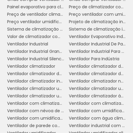
COMO ESCOLHER O
CLIMATIZADOR DE AR
Painel evaporativo para climatizador
Preço de climatizador com névoa
VENTILADOR IDEAL
Preço de ventilador climatizador industrial
Preço ventilador com umidificador
Preço ventilador umidificador climatizador
Projeto de climatização industrial
Sistema de climatização evaporativa
Sistema de climatização industrial
Escolher o climatizador de ar ventilador ideal
Valor de climatizador com névoa
Ventilador Evaporativo Industrial
para o seu ambiente comercial pode parecer
Ventilador Industrial
Ventilador Industrial De Parede
uma tarefa desafiadora, mas com algumas
Ventilador Industrial Grande
Ventilador Industrial Para Galpão
diretrizes e considerações, é possível
Ventilador Industrial Silencioso
Ventilador Para Indústria
encontrar o modelo que melhor atende às
Ventilador climatizador
Ventilador climatizador de ar
suas necessidades. Aqui estão algumas dicas
Ventilador climatizador de coluna
Ventilador climatizador de parede
para ajudá-lo nessa escolha:
Ventilador climatizador industrial
Ventilador climatizador nebulizador aspersor de água
Determine a Área de Cobertura:
Antes
Ventilador climatizador umidificador
Ventilador climatizador umidificador industrial
de tudo, é fundamental saber a área que você
Ventilador climatizador umidificador parede industrial
Ventilador climatizador água
deseja climatizar. Climatizadores de ar têm
Ventilador com climatizador
Ventilador com climatizador de água
diferentes capacidades de resfriamento, então
Ventilador com névoa de água preço
Ventilador com umidificador
verifique as especificações do fabricante para
Ventilador com umidificador industrial
Ventilador com água climatizador
garantir que o modelo escolhido seja adequado
Ventilador de parede com climatizador
Ventilador industrial com umidificador
para o tamanho do espaço.