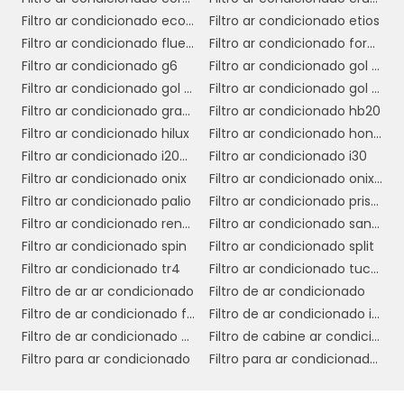
Filtro ar condicionado ecosport
Filtro ar condicionado etios
Outro aspecto importante é o custo de
Filtro ar condicionado fluence
Filtro ar condicionado ford ka 2015
manutenção e a vida útil dos filtros. Filtros de
Filtro ar condicionado g6
Filtro ar condicionado gol g3
alta qualidade podem ter um custo inicial
Filtro ar condicionado gol g4
Filtro ar condicionado gol g5
mais elevado, mas oferecem maior
Filtro ar condicionado grand siena
Filtro ar condicionado hb20
durabilidade e eficiência energética,
Filtro ar condicionado hilux
Filtro ar condicionado honda fit
economia a longo prazo
resultando em
.
Filtro ar condicionado i200 triton
Filtro ar condicionado i30
Filtro ar condicionado onix
Filtro ar condicionado onix 2018
Além disso, a compatibilidade com o sistema
Filtro ar condicionado palio
Filtro ar condicionado prisma 2018
de climatização existente é fundamental. É
Filtro ar condicionado renegade
Filtro ar condicionado sandero
importante garantir que o filtro escolhido se
Filtro ar condicionado spin
Filtro ar condicionado split
encaixe adequadamente e funcione de
Filtro ar condicionado tr4
Filtro ar condicionado tucson
maneira eficiente dentro do sistema de
Filtro de ar ar condicionado
Filtro de ar condicionado
ventilação do hospital.
Filtro de ar condicionado fan coil
Filtro de ar condicionado industrial
A escolha também deve considerar a
Filtro de ar condicionado para hospital
Filtro de cabine ar condicionado
facilidade de instalação e substituição dos
Filtro para ar condicionado
Filtro para ar condicionado 3m
filtros. Optar por soluções que facilitem a
manutenção regular pode ajudar a evitar