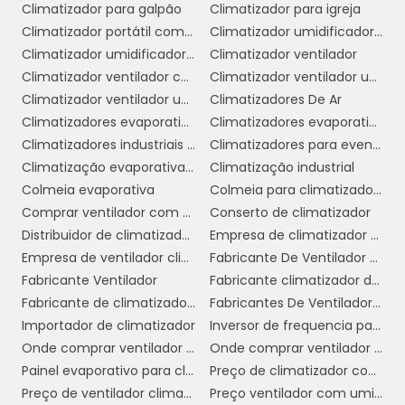
comerciais, a climatização também
Climatizador para galpão
Climatizador para igreja
desempenha um papel vital na experiência do
Climatizador portátil com água
Climatizador umidificador industrial
cliente. Lojas e estabelecimentos que
Climatizador umidificador ventilador
Climatizador ventilador
oferecem um ambiente confortável tendem a
Climatizador ventilador com água
Climatizador ventilador umidificador de ar
atrair mais clientes e aumentar as vendas.
Climatizador ventilador umidificador de parede a água
Climatizadores De Ar
Clientes satisfeitos são mais propensos a
Climatizadores evaporativo comercial e industrial
Climatizadores evaporativos
retornar e recomendar o negócio a outras
Climatizadores industriais portáteis
Climatizadores para eventos
pessoas.
Climatização evaporativa industrial
Climatização industrial
Colmeia evaporativa
Colmeia para climatizador preço
5. Sustentabilidade e Economia de
Comprar ventilador com climatizador
Conserto de climatizador
Energia:
Sistemas modernos de climatização
Distribuidor de climatizador evaporativo
Empresa de climatizador evaporativo
são projetados para serem energeticamente
Empresa de ventilador climatizador industrial
Fabricante De Ventilador Climatizador Umidificador
eficientes, reduzindo o consumo de energia e,
Fabricante Ventilador
Fabricante climatizador de ar
consequentemente, os custos operacionais.
Fabricante de climatizador industrial
Fabricantes De Ventiladores Industriais
Isso não apenas ajuda a economizar dinheiro,
Importador de climatizador
Inversor de frequencia para climatizador
mas também contribui para a
Onde comprar ventilador climatizador
Onde comprar ventilador climatizador em sp
sustentabilidade ambiental, alinhando a
Painel evaporativo para climatizador
Preço de climatizador com névoa
empresa às práticas de responsabilidade
Preço de ventilador climatizador industrial
Preço ventilador com umidificador
social.