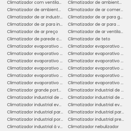
Climatizador com ventilador
Climatizador de ambiente industrial
reduzindo o risco de doenças respiratórias e
Climatizador de ambientes comerciais
Climatizador de ar comercial
melhorando o bem-estar geral. Isso é
Climatizador de ar industrial
Climatizador de ar para galpão
especialmente importante em indústrias
Climatizador de ar para indústria
Climatizador de ar para mercado
onde a qualidade do ar pode ser
Climatizador de ar preço
Climatizador de ar ventilador
comprometida por processos de produção.
Climatizador de parede comercial
Climatizador de teto
3. Proteção de Equipamentos e
Climatizador evaporativo comercial
Climatizador evaporativo comercial preço
Produtos:
A manutenção de condições
Climatizador evaporativo de ar
Climatizador evaporativo de parede
climáticas ideais ajuda a proteger
Climatizador evaporativo de parede preço
Climatizador evaporativo de teto
equipamentos sensíveis e produtos
Climatizador evaporativo industrial
Climatizador evaporativo industrial portátil
armazenados. Em setores como o
Climatizador evaporativo para academia
Climatizador evaporativo portátil
farmacêutico e alimentício, onde a
Climatizador evaporativo portátil preço
Climatizador evaporativo valor
temperatura e umidade adequadas são
Climatizador grande portátil
Climatizador industrial de ar
cruciais para a conservação, um sistema de
Climatizador industrial de parede
Climatizador industrial de parede preço
climatização eficiente é imprescindível para
Climatizador industrial evaporativo
Climatizador industrial evaporativo de ambientes portátil
evitar perdas financeiras.
Climatizador industrial para galpão
Climatizador industrial para igrejas
Climatizador industrial portátil
Climatizador industrial preço
4. Satisfação do Cliente:
Em ambientes
Climatizador industrial à venda
Climatizador nebulizador