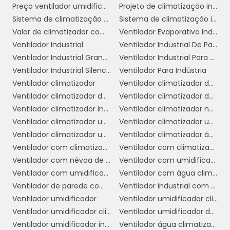
Preço ventilador umidificador climatizador
Projeto de climatização industrial
Sistema de climatização evaporativa
Sistema de climatização industrial
Em suma, os benefícios da climatização
Valor de climatizador com névoa
Ventilador Evaporativo Industrial
industrial são amplos e impactam
Ventilador Industrial
Ventilador Industrial De Parede
diretamente a operação e a rentabilidade de
Ventilador Industrial Grande
Ventilador Industrial Para Galpão
um negócio. Investir em um sistema de
Ventilador Industrial Silencioso
Ventilador Para Indústria
climatização adequado é uma decisão
Ventilador climatizador
Ventilador climatizador de ar
estratégica que pode trazer retornos
Ventilador climatizador de coluna
Ventilador climatizador de parede
significativos a curto e longo prazo.
Ventilador climatizador industrial
Ventilador climatizador nebulizador aspersor de água
SOLUÇÕES DE
Ventilador climatizador umidificador
Ventilador climatizador umidificador industrial
CLIMATIZAÇÃO PARA
Ventilador climatizador umidificador parede industrial
Ventilador climatizador água
DIFERENTES SETORES
Ventilador com climatizador
Ventilador com climatizador de água
Ventilador com névoa de água preço
Ventilador com umidificador
A climatização industrial pode ser adaptada
Ventilador com umidificador industrial
Ventilador com água climatizador
a diferentes setores, cada um com suas
Ventilador de parede com climatizador
Ventilador industrial com umidificador
necessidades específicas. Conhecer as
Ventilador umidificador
Ventilador umidificador climatizador
soluções disponíveis é fundamental para
Ventilador umidificador climatizador de ar com água
Ventilador umidificador de ar industrial
garantir que cada ambiente opere de
Ventilador umidificador industrial
Ventilador água climatizador