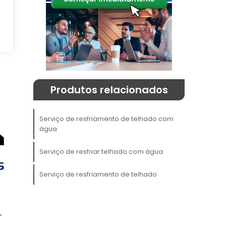
a
,
a
Produtos relacionados
Serviço de resfriamento de telhado com
M
água
Serviço de resfriar telhado com água
a
Serviço de resfriamento de telhado
e
m
o
r