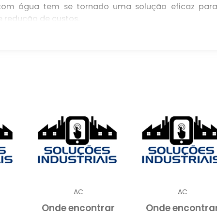
 com água tem se tornado uma solução eficaz par
 redução de custos.
ação da água para resfriar a superfície do telhado
vel e sustentável.
ecnologia pode beneficiar o seu negócio e melhorar 
 RESFRIAMENTO DE TELHADO CO
com água é uma técnica que utiliza a evaporação d
uperfícies dos telhados, proporcionando um ambient
 dos edifícios. Este método é especialmente eficaz e
AC
AC
emperaturas podem se tornar insuportáveis durante 
Onde encontrar
Onde encontra