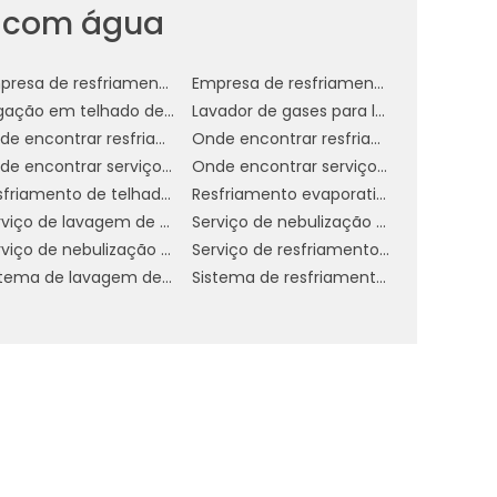
o com água
sa
um
Empresa de resfriamento de telhado em sp
Empresa de resfriamento de telhado por aspersão
 e
Irrigação em telhado de empresa
Lavador de gases para laboratório
Onde encontrar resfriamento de telhado com água
Onde encontrar resfriamento de telhado em sp
te
Onde encontrar serviço de nebulização ambientes
Onde encontrar serviço de nebulização ambientes em sp
de
Resfriamento de telhado por aspersão
Resfriamento evaporativo direto
Serviço de lavagem de gases industriais
Serviço de nebulização ambientes
 o
Serviço de nebulização de ambientes para indústrias em sp
Serviço de resfriamento de telhado
do
Sistema de lavagem de gases
Sistema de resfriamento adiabático evaporativo
as
a
a