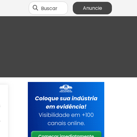
Buscar
Anuncie
a
s
a
e