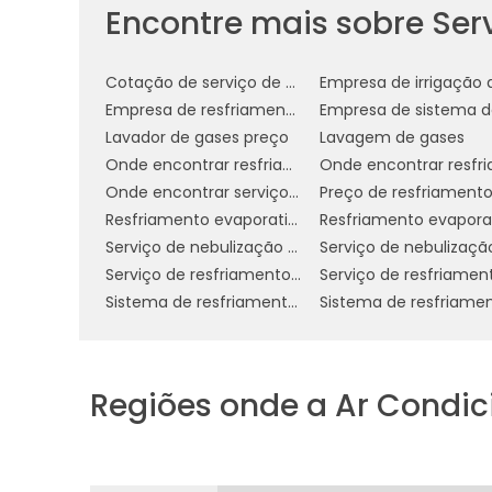
Encontre mais sobre Ser
Sustentabilidade:
O uso de água c
solução ecologicamente correta. Em
Cotação de serviço de nebulização ambientes
compromisso com práticas sustentávei
Empresa de resfriamento de telhados
parceiros.
Lavador de gases preço
Lavagem de gases
Prolongamento da Vida Útil do
Onde encontrar resfriamento de telhado por aspersão
excessivo dos materiais do telhado, au
Onde encontrar serviço de resfriamento de telhado sp
reparos e manutenções frequentes.
Resfriamento evaporativo e umidificação
Contribuição para a Mitigaçã
Serviço de nebulização ambientes em sp
resfriamento de telhados com água pode
Serviço de resfriamento de telhado com água
para a mitigação do efeito ilha de
Sistema de resfriamento de telhado
temperaturas nas cidades devido à urban
Esses benefícios fazem do resfriame
Regiões onde a Ar Condi
empresas que buscam não apenas melhor
postura mais responsável em relação ao m
COMO FUNCIONA O SIS