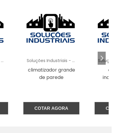
a
a
s
Soluções Industriais - AC
Soluções Industriais - AC
zador grande
climatizador
Cli
 parede
industrial portátil
 o
o,
sa
AR AGORA
COTAR AGORA
ar
em