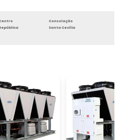
s
Centro
Consolação
República
Santa Cecília
s
o
vo