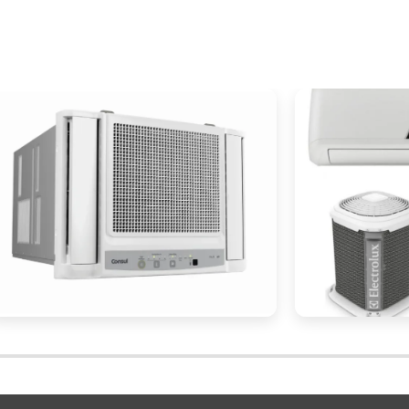
prias necessidades e desafios, e uma empresa qu
tir que o sistema de ar condicionado central atend
icas.
ado central para ambientes comerciais é uma decisã
aumento da produtividade
enefícios, desde o
do
quipamentos sensíveis
.
instalação correta
 é fundamental para garantir a
.
ão
experiência
soluçõe
,
e capacidade de oferecer
posicionado para escolher uma empresa que atenda à
manutenção
longevidad
e a
são essenciais para a