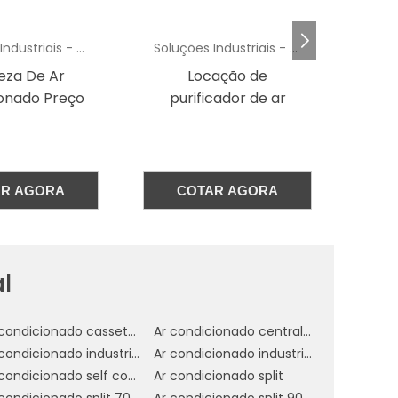
a
Soluções Industriais - AC
Soluções Industriais - AC
e
ação de
Climatizador
Est
s
cador de ar
Evaporativo
Industrial Portátil
Preço
r
o
AR AGORA
COTAR AGORA
e
l
Ar condicionado cassete 1 via
Ar condicionado central industrial
a
Ar condicionado industrial
Ar condicionado industrial campinas
o
Ar condicionado self contained preço
Ar condicionado split
Ar condicionado split 7000 btus
Ar condicionado split 9000 btus inverter