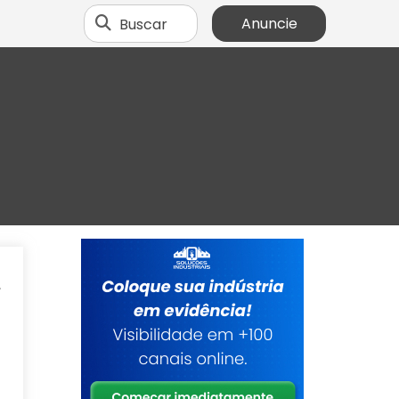
Buscar
Anuncie
,
a
a
a