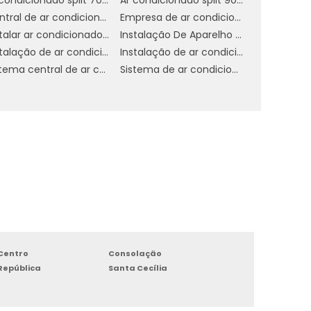
e
Central de ar condicionado industrial
Empresa de ar condicionado central
Instalar ar condicionado americana
Instalação De Aparelho De Refrigeração
Instalação de ar condicionado daikin
Instalação de ar condicionado em sp
r
Sistema central de ar condicionado
Sistema de ar condicionado industrial
e
m
s
s
e
Centro
Consolação
e
República
Santa Cecília
.