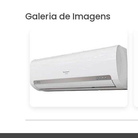
Cada ambiente comercial tem suas pró
oferece soluções sob medida pode garan
Galeria de Imagens
perfeitamente às suas demandas específ
CONCLUSÃO
Investir em um sistema de ar condicion
estratégica que pode trazer inúmeros b
preservação de e
colaboradores até a
A escolha de uma empresa especializada
funcionamento eficiente
o
do sistema
reputaç
Ao considerar fatores como a
personalizadas
, você estará melhor 
suas necessidades específicas.
suporte contínuo
Lembre-se de que o
eficiência
e
do sistema.