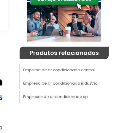
Produtos relacionados
o
Empresa de ar condicionado central
e
Empresa de ar condicionado industrial
e
a
Empresas de ar condicionado sp
a
s
o
a