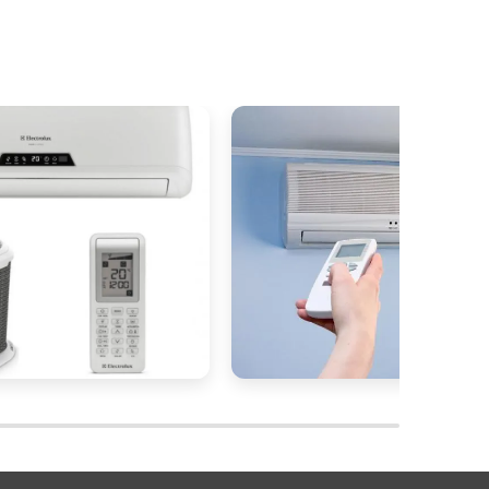
e
a
o
s
e
s
s
e