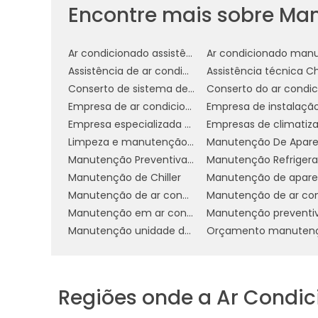
Encontre mais sobre Man
Esses procedimentos de manutenção 
dispendiosas e garantir que o chiller 
eficiência e confiabilidade.
Ar condicionado assistência técnica
Assistência de ar condicionado
BENEFÍCIOS DE UMA M
Conserto de sistema de ar condicionado
Empresa de ar condicionado industrial
A manutenção regular de chillers oferece 
Empresa especializada em manutenção de ar condicionado
simples prevenção de falhas. Em prime
Limpeza e manutenção de ar condicionado
máxima eficiência
, o que se tradu
Manutenção Preventiva Em Refrigeração
operacionais
. Quando os chillers func
Manutenção de Chiller
otimizado, resultando em contas de energ
Manutenção de ar condicionado em cosmópolis
Manutenção em ar condicionado
redução do
Outro benefício crucial é a
Manutenção unidade de água gelada
regulares permitem a detecção precoc
inesperadas que podem afetar a produtivi
Prolongamento da Vida Útil
Regiões onde a Ar Condi