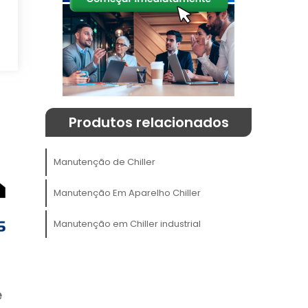
Produtos relacionados
m
Manutenção de Chiller
o
Manutenção Em Aparelho Chiller
Manutenção em Chiller industrial
e
s
,
e