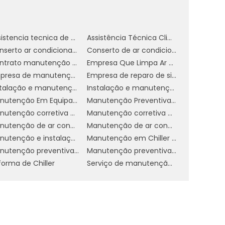
s
m
Assistencia tecnica de ar condicionado
Assistência Técnica Climatizador
Conserto ar condicionado
Conserto de ar condicionado
Contrato manutenção ar condicionado
Empresa Que Limpa Ar Condicionado
Empresa de manutenção de ar condicionado split
Empresa de reparo de sistema de ar condicionado
a
Instalação e manutenção de ar condicionado
Instalação e manutenção de ar condicionado vrf
m
Manutenção Em Equipamentos De Refrigeração
Manutenção Preventiva De Ar Condicionado
s
Manutenção corretiva de ar condicionado
Manutenção corretiva de sistema de ar condicionado
é
Manutenção de ar condicionado VRF
Manutenção de ar condicionado campinas
Manutenção e instalação de ar condicionado
Manutenção em Chiller industrial
Manutenção preventiva e corretiva de ar condicionado
Manutenção preventiva em Chiller
s
forma de Chiller
Serviço de manutenção de ar condicionado
s