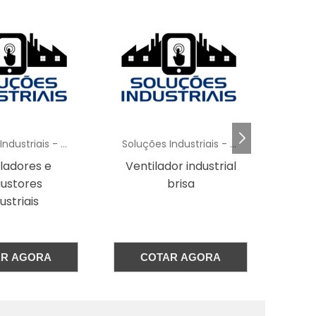
o
,
,
a
e
Soluções Industriais - AC
Soluções Industriais - AC
s
or industrial
Climatizador
D
brisa
Industrial
ven
a
Evaporativo De
o
Ambientes Portátil
AR AGORA
COTAR AGORA
o
e