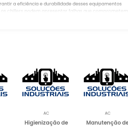
rantir a eficiência e durabilidade desses equipamentos
, os chillers podem apresentar falhas que comprometem
ustos adicionais e perda de produtividade. Neste artigo,
e chiller, os principais procedimentos envolvidos e os
es. Descubra como manter seu chiller funcionando
serviços especializados.
TENÇÃO DE CHILLER
ller não pode ser subestimada, especialmente e
nde esses sistemas desempenham um papel vital n
over o calor de um líquido através de um ciclo d
do fundamentais para a climatização e processo
AC
AC
ineficiências operacionais
llers podem sofrer de
Higienização de
Manutenção d
rgia e, consequentemente, nos custos operacionais.