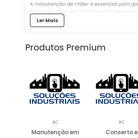
A manutenção de chiller é essencial para ga
industriais. Sem uma manutenção adequada
o funcionamento do sistema, resultando em c
Ler Mais
exploraremos a importância da manutenção d
benefícios de realizar manutenções regular
perfeitamente e solicite um orçamento para 
Produtos Premium
IMPORTÂNCIA DA MANU
A importância da manutenção de chi
ambientes industriais e comerciais o
controle térmico.
Os chillers são responsáveis por rem
compressão a vapor ou absorção, sen
industriais.
AC
AC
Sem uma manutenção adequada, os chi
Manutenção em
Conserto e
levando a um aumento no consumo de ene