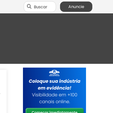
Buscar
Anuncie
o
a
e
m