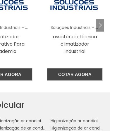
e
Soluções Industriais - AC
Soluções Industriais - AC
e
atizador
assistência técnica
Pu
ativo Para
climatizador
ademia
industrial
r
e
AR AGORA
COTAR AGORA
o
r
m
icular
e
Higienização ar condicionado automotivo spray
Higienização ar condicionado de carros
e
Higienização de ar condicionado automotivo preço
Higienização de ar condicionado automotivo valor
e