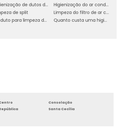
Higienização de dutos de ar condicionado
Higienização do ar condicionado
e
peza de split
Limpeza do filtro de ar condicionado
Produto para limpeza de ar condicionado residencial
Quanto custa uma higienização do ar condicionado
o
m
z
o
s
Centro
Consolação
República
Santa Cecília
e