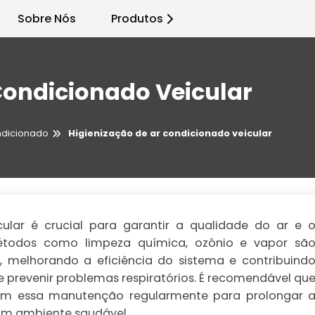
Sobre Nós
Produtos
Condicionado Veicular
ndicionado
Higienização de ar condicionado veicular
cular é crucial para garantir a qualidade do ar e 
Métodos como limpeza química, ozônio e vapor sã
 melhorando a eficiência do sistema e contribuind
 prevenir problemas respiratórios. É recomendável qu
zem essa manutenção regularmente para prolongar 
 um ambiente saudável.