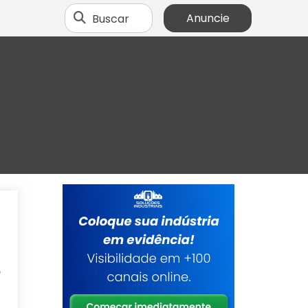
Buscar
Anuncie
o
o
o
e
a