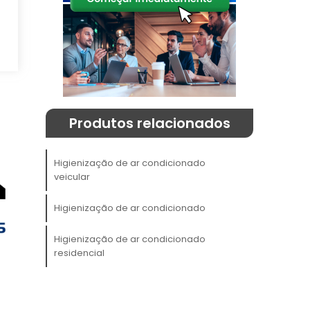
Produtos relacionados
r
Higienização de ar condicionado
,
veicular
r
e
Higienização de ar condicionado
Higienização de ar condicionado
m
residencial
m
a
o