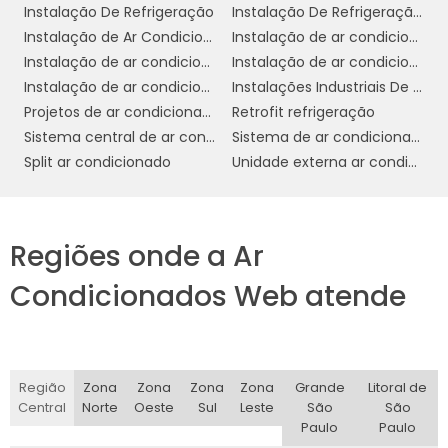
Instalação De Refrigeração
Instalação De Refrigeração Em Sp
mais complexa e custosa.
Instalação de Ar Condicionado
Instalação de ar condicionado campinas
Em resumo, a escolha entre o ar condicionado
Instalação de ar condicionado daikin
Instalação de ar condicionado em sp
Wall Mounted e outros modelos deve
Instalação de ar condicionado fujitsu
Instalações Industriais De Refrigeração
considerar fatores como o espaço disponível,
Projetos de ar condicionado
Retrofit refrigeração
o orçamento, a necessidade de eficiência
Sistema central de ar condicionado
Sistema de ar condicionado industrial
energética e a estética do ambiente. Para
Split ar condicionado
Unidade externa ar condicionado
muitos estabelecimentos comerciais, o
modelo Wall Mounted se destaca como uma
opção equilibrada, oferecendo eficiência,
Regiões onde a Ar
economia de espaço e um design moderno.
Condicionados Web atende
DICAS DE MANUTENÇÃO E
INSTALAÇÃO
A manutenção e instalação adequadas do ar
Região
Zona
Zona
Zona
Zona
Grande
Litoral de
condicionado Wall Mounted são essenciais
Central
Norte
Oeste
Sul
Leste
São
São
Paulo
Paulo
para garantir seu desempenho eficiente e