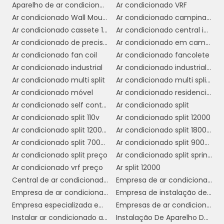
Aparelho de ar condicionado multi Split
Ar condicionado VRF
flexibilidade
oferecem
, pois podem ser
Ar condicionado Wall Mounted
Ar condicionado campinas preço
movidos de um local para outro. No entanto,
Ar condicionado cassete 1 via
Ar condicionado central industrial
eles costumam ser menos potentes e menos
Ar condicionado de precisão
Ar condicionado em campinas instalação
eficientes em termos de consumo de energia,
Ar condicionado fan coil
Ar condicionado fancolete
tornando-os menos adequados para
Ar condicionado industrial
Ar condicionado industrial campinas
ambientes comerciais que exigem
Ar condicionado multi split
Ar condicionado multi split comprar
climatização constante e eficiente.
Ar condicionado móvel
Ar condicionado residencial
Ar condicionado self contained preço
Ar condicionado split
Comparação com Modelos Split
Ar condicionado split 110v
Ar condicionado split 12000
Ar condicionado split 12000 btus inverter
Ar condicionado split 1800 btus
Os modelos split, assim como os Wall
Ar condicionado split 7000 btus
Ar condicionado split 9000 btus inverter
Mounted, são populares em ambientes
Ar condicionado split preço
Ar condicionado split springer
comerciais devido à sua eficiência e ao
Ar condicionado vrf preço
Ar split 12000
design discreto. A principal diferença é que os
Central de ar condicionado industrial
Empresa de ar condicionado central
maior
modelos split geralmente oferecem
Empresa de ar condicionado em cosmópolis
Empresa de instalação de ar condicionado em sp
capacidade de refrigeração
, sendo
Empresa especializada em ar condicionado em sp
Empresas de ar condicionado sp
indicados para espaços maiores. No entanto,
Instalar ar condicionado americana
Instalação De Aparelho De Refrigeração
a instalação de um sistema split pode ser