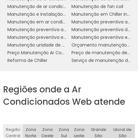
Os benefícios da manutenção regular de fan
Manutenção de ar condicionado sp
Manutenção de fan coil
coil são significativos e impactam
Manutenção e instalação de ar condicionado
Manutenção em Chiller industrial
diretamente a eficiência do sistema de
Manutenção em ar condicionado
Manutenção preventiva ar condicionado
climatização e a qualidade do ambiente.
Manutenção preventiva ar condicionado preço
Manutenção preventiva de ar condicionado VRF
Uma manutenção bem planejada oferece
Manutenção preventiva e corretiva de ar condicionado
Manutenção preventiva em Chiller
vantagens que vão além do simples
Manutenção unidade de água gelada
Orçamento manutenção ar condicionado
funcionamento do equipamento.
Preço Manutenção Ar Condicionado Split
Preço de manutenção de ar condicionado
melhoria
Um dos principais benefícios é a
Reforma de Chiller
Serviço de manutenção de ar condicionado
na eficiência energética
. Ao manter as
peças do fan coil limpas e ajustadas, o
sistema consome menos energia para operar,
Regiões onde a Ar
resultando em uma redução significativa nos
custos de eletricidade. Isso é especialmente
Condicionados Web atende
vantajoso em ambientes comerciais, onde o
consumo energético pode representar uma
grande parte das despesas operacionais.
Região
Zona
Zona
Zona
Zona
Grande
Litoral de
Outro benefício importante é a
Central
Norte
Oeste
Sul
Leste
São
São