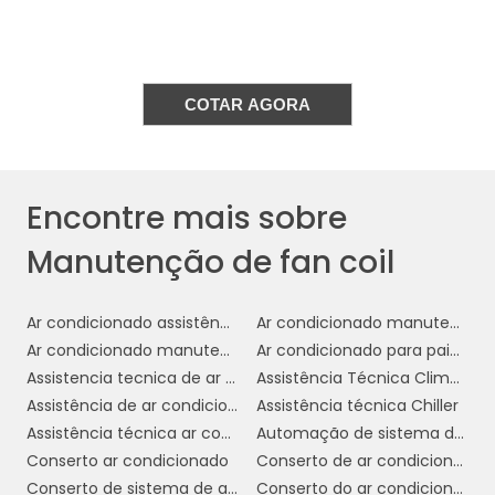
Filtros sujos podem reduzir a eficiência do
sistema e aumentar o consumo de energia.
Portanto, a limpeza ou substituição regular
dos filtros é essencial.
COTAR AGORA
Em seguida, é necessário verificar as
serpentinas de aquecimento e
resfriamento
. Elas devem ser inspecionadas
Encontre mais sobre
para detectar sinais de corrosão ou danos,
além de serem limpas para remover qualquer
Manutenção de fan coil
acúmulo de sujeira que possa comprometer o
desempenho térmico.
Ar condicionado assistência técnica
Ar condicionado manutenção
inspeção
A manutenção também inclui a
Ar condicionado manutenção preventiva
Ar condicionado para painel elétrico
dos componentes elétricos e
Assistencia tecnica de ar condicionado
Assistência Técnica Climatizador
mecânicos
. Isso envolve checar conexões
Assistência de ar condicionado
Assistência técnica Chiller
elétricas, motores e ventiladores, garantindo
Assistência técnica ar condicionado
Automação de sistema de ar condicionado
que tudo esteja funcionando corretamente e
Conserto ar condicionado
Conserto de ar condicionado
sem riscos de falhas.
Conserto de sistema de ar condicionado
Conserto do ar condicionado