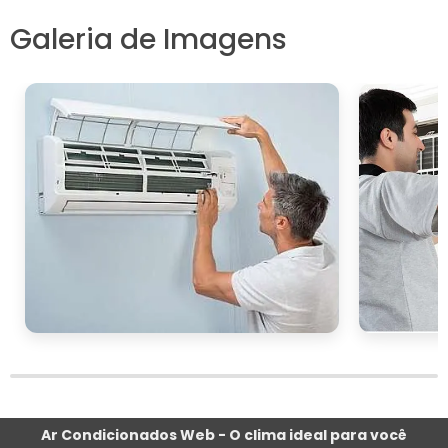
. Saber que o sistema está em
bom estado de funcionamento reduz o risco
Galeria de Imagens
de paradas inesperadas, que podem causar
desconforto e interromper as atividades
diárias. Com uma programação de
manutenção adequada, é possível garantir
que o fan coil continue a operar de forma
confiável e eficiente.
CONCLUSÃO
A manutenção de fan coil é uma prática
essencial para qualquer ambiente que
dependa de um sistema de climatização
eficiente e confiável. Ao garantir que todas as
etapas de manutenção sejam seguidas,
desde a limpeza de filtros até a inspeção de
componentes elétricos, é possível assegurar
Ar Condicionados Web - O clima ideal para você