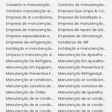
Conserto e manutenção de ar condicionado
Contrato de manutenção de ar condicionado
ajustes no
Por fim, é importante realizar
Contrato manutenção ar condicionado
Empresa Que Limpa Ar Condicionado
sistema de controle
, como termostatos e
Empresa de ar condicionado industrial
Empresa de instalação e manutenção de ar condicionado
válvulas, assegurando que o fan coil opere de
Empresa de manutenção de ar condicionado
Empresa de manutenção de ar condicionado sp
acordo com as necessidades específicas do
Empresa de manutenção de ar condicionado split
Empresa de reparo de sistema de ar condicionado
ambiente. Esta etapa ajuda a otimizar a
Empresa especializada em manutenção de ar condicionado
Empresas de climatização industrial
eficiência energética e a performance geral
Empresas de refrigeração e climatização
Instalacao de VRF
do sistema.
Instalação e manutenção de ar condicionado
Instalação e manutenção de ar condicionado vrf
Limpeza e manutenção de ar condicionado
Manutenção De Aparelho De Refrigeração
Realizar essas etapas de forma programada
Manutenção De Refrigeração
Manutenção Em Aparelho Chiller
e regular é essencial para manter o fan coil
Manutenção Em Equipamentos De Refrigeração
Manutenção Preventiva De Ar Condicionado
em ótimo estado, prevenindo problemas
Manutenção Preventiva Em Refrigeração
Manutenção Refrigeração Industrial
futuros e aumentando a durabilidade do
Manutenção ar condicionado
Manutenção ar condicionado de janela
equipamento.
Manutenção corretiva de ar condicionado
Manutenção corretiva de sistema de ar condicionado
BENEFÍCIOS DA
Manutenção de Chiller
Manutenção de aparelhos de ar condicionado
MANUTENÇÃO REGULAR
Manutenção de ar condicionado
Manutenção de ar condicionado Chiller
Manutenção de ar condicionado VRF
Manutenção de ar condicionado campinas
Manutenção de ar condicionado em cosmópolis
Manutenção de ar condicionado industrial