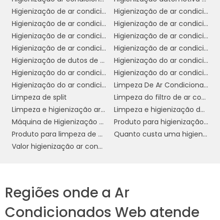
CONDICIONADO LIMPO
Higienização de ar condicionado
Higienização de ar condicionado automotivo
Higienização de ar condicionado automotivo preço
Higienização de ar condicionado automotivo valor
Manter o ar condicionado do carro limpo traz
Higienização de ar condicionado preço
Higienização de ar condicionado residencial
uma série de benefícios que vão além da
Higienização de ar condicionado split
Higienização de ar condicionado veicular
simples melhoria na qualidade do ar. Em
Higienização de dutos de ar condicionado
Higienização do ar condicionado
primeiro lugar, um sistema livre de impurezas
Higienização do ar condicionado automotivo
Higienização do ar condicionado automotivo preço
e contaminantes é essencial para a saúde
Higienização do ar condicionado preço
Limpeza De Ar Condicionado
dos ocupantes do veículo, prevenindo
Limpeza de split
Limpeza do filtro de ar condicionado
alergias
doenças respiratórias
e
Limpeza e higienização ar condicionado
Limpeza e higienização de ar condicionado
causadas por ácaros, fungos e bactérias.
Máquina de Higienização de ar condicionado automotivo
Produto para higienização de ar condicionado
Produto para limpeza de ar condicionado residencial
Quanto custa uma higienização do ar condicionado
Além disso, a higienização regular do ar
eficiência
Valor higienização ar condicionado
condicionado contribui para a
energética
do veículo. Um sistema limpo
opera com menos esforço, o que pode
economia de combustível
resultar em
e
Regiões onde a Ar
menor desgaste dos componentes,
Condicionados Web atende
prolongando a vida útil do ar condicionado e