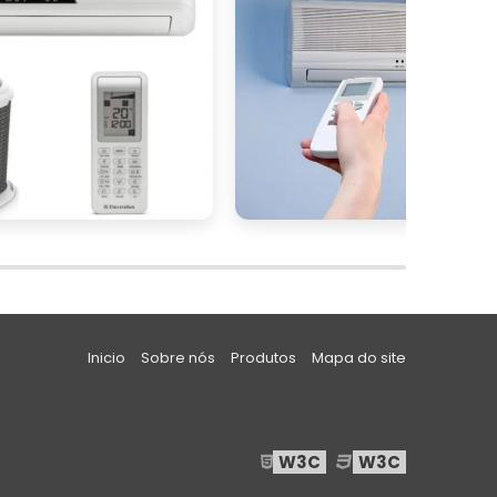
s
a
a
o
m
e
u
Inicio
Sobre nós
Produtos
Mapa do site
W3C
W3C