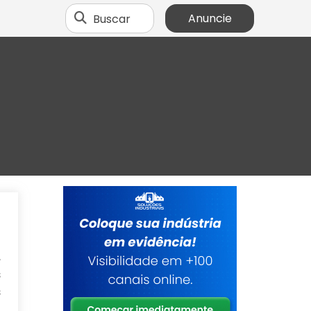
Buscar
Anuncie
a
o
,
s
s