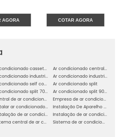
s
a
AR AGORA
COTAR AGORA
a
s
s
r
Ar condicionado cassete 1 via
Ar condicionado central industrial
e
Ar condicionado industrial
Ar condicionado industrial campinas
Ar condicionado self contained preço
Ar condicionado split
Ar condicionado split 7000 btus
Ar condicionado split 9000 btus inverter
o
Central de ar condicionado industrial
Empresa de ar condicionado central
r
Instalar ar condicionado americana
Instalação De Aparelho De Refrigeração
a
Instalação de ar condicionado daikin
Instalação de ar condicionado em sp
Sistema central de ar condicionado
Sistema de ar condicionado industrial
o