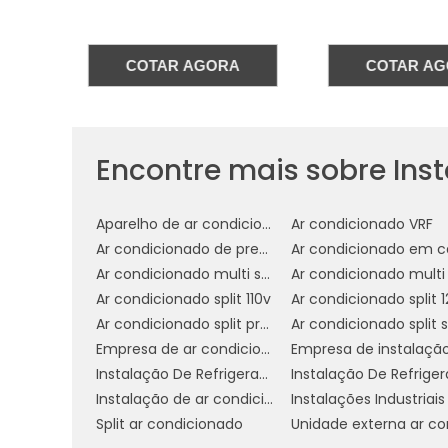
que o cliente saiba como operar o aparel
filtros. Isso não só ajuda a manter o 
sua vida útil e eficiência.
A
COTAR AGORA
COTAR A
MANUTENÇÃO E CUIDAD
Encontre mais sobre Ins
A manutenção e os cuidados essenciais
para garantir seu funcionamento eficiente
limpeza regular d
da manutenção é a
Aparelho de ar condicionado multi Split
Ar condicionado VRF
reter partículas de poeira e alérgenos
Ar condicionado de precisão
sobrecarregado, assegurando a qualidade
Ar condicionado multi split
Ar condicionado split 110v
Além dos filtros, é importante realizar u
Ar condicionado split preço
as serpentinas e as pás do ventilador, q
Empresa de ar condicionado em cosmópolis
condicionado. A limpeza desses elemento
Instalação De Refrigeração
evitar danos ao equipamento.
Instalação de ar condicionado fujitsu
inspeção 
Outro cuidado essencial é a
Split ar condicionado