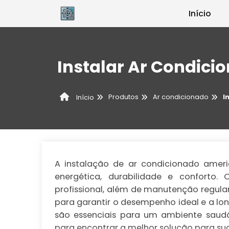
Início
Instalar Ar Condic
Produtos
Ar condicionado
I
Início
A instalação de ar condicionado ameri
energética, durabilidade e conforto. 
profissional, além de manutenção regula
para garantir o desempenho ideal e a lo
são essenciais para um ambiente saudá
para encontrar a melhor solução para su