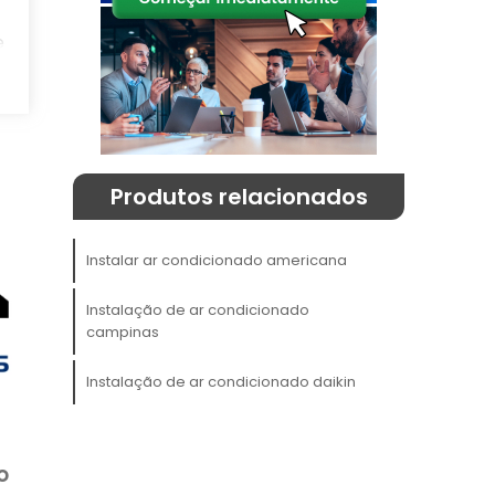
e
l
e
Produtos relacionados
Instalar ar condicionado americana
e
Instalação de ar condicionado
.
campinas
e
o
Instalação de ar condicionado daikin
s
o
l