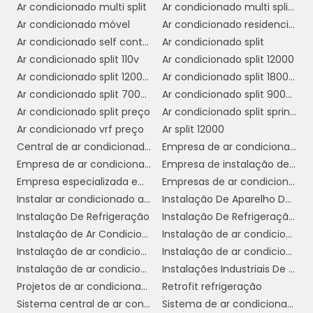
conforto térmico.
Ar condicionado multi split
Ar condicionado multi split comprar
Ar condicionado móvel
Ar condicionado residencial
Por fim, o sistema VRF é uma escolha
Ar condicionado self contained preço
Ar condicionado split
sustentável. Ao otimizar o uso de energia e
Ar condicionado split 110v
Ar condicionado split 12000
minimizar o desperdício, ele ajuda as
Ar condicionado split 12000 btus inverter
Ar condicionado split 1800 btus
empresas a reduzirem sua pegada de
Ar condicionado split 7000 btus
Ar condicionado split 9000 btus inverter
carbono, alinhando-se com práticas
Ar condicionado split preço
Ar condicionado split springer
empresariais responsáveis e metas de
Ar condicionado vrf preço
Ar split 12000
sustentabilidade.
Central de ar condicionado industrial
Empresa de ar condicionado central
Empresa de ar condicionado em cosmópolis
Empresa de instalação de ar condicionado em sp
COMO ESCOLHER O
Empresa especializada em ar condicionado em sp
Empresas de ar condicionado sp
MELHOR VRF PARA SEU
Instalar ar condicionado americana
Instalação De Aparelho De Refrigeração
NEGÓCIO
Instalação De Refrigeração
Instalação De Refrigeração Em Sp
Instalação de Ar Condicionado
Instalação de ar condicionado campinas
Escolher o sistema de ar condicionado VRF
Instalação de ar condicionado daikin
Instalação de ar condicionado em sp
adequado para o seu negócio é um passo
Instalação de ar condicionado fujitsu
Instalações Industriais De Refrigeração
crucial para garantir eficiência energética e
Projetos de ar condicionado
Retrofit refrigeração
conforto térmico. O primeiro fator a
Sistema central de ar condicionado
Sistema de ar condicionado industrial