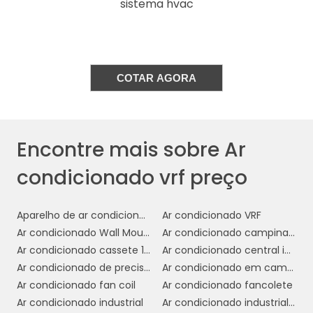
sistema hvac
capacidade de controle
A
individualizado
também é um diferencial
do VRF. Cada unidade interna pode ser
COTAR AGORA
controlada de forma independente,
permitindo que diferentes áreas do edifício
mantenham temperaturas adequadas às
suas necessidades específicas. Isso é ideal
Encontre mais sobre Ar
para ambientes corporativos onde salas de
reunião, escritórios e áreas comuns
condicionado vrf preço
demandam diferentes níveis de climatização.
funcionamento silencioso
Além disso, o
Aparelho de ar condicionado multi Split
Ar condicionado VRF
do VRF contribui para um ambiente de
Ar condicionado Wall Mounted
Ar condicionado campinas preço
trabalho mais tranquilo e produtivo, sem o
Ar condicionado cassete 1 via
Ar condicionado central industrial
incômodo de ruídos excessivos. Essa
Ar condicionado de precisão
Ar condicionado em campinas instalação
característica é essencial em locais onde o
Ar condicionado fan coil
Ar condicionado fancolete
conforto acústico é tão importante quanto o
Ar condicionado industrial
Ar condicionado industrial campinas