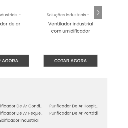
Soluções Industriais - AC
Soluções Industriais - AC
.
or industrial
Climatizador portatil
e
idificador
com agua
hi
e
co
e
m
AR AGORA
COTAR AGORA
m
a
e
r
Purificador De Ar Condicionado
Purificador De Ar Hospitalar
.
Purificador De Ar Pequeno
Purificador De Ar Portátil
e
dificador Industrial