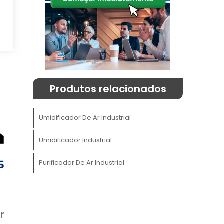
m
e
,
o
Produtos relacionados
Umidificador De Ar Industrial
Umidificador Industrial
Purificador De Ar Industrial
r
s
s
o
r