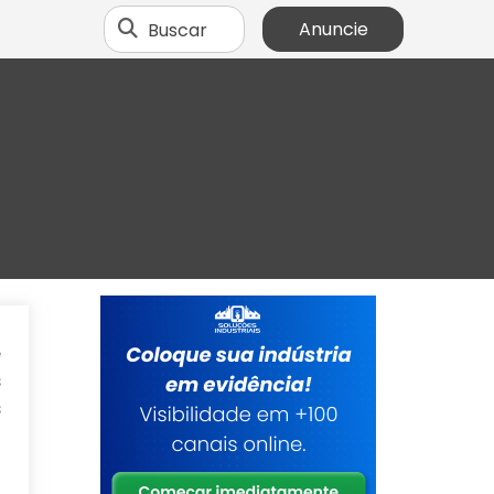
Buscar
Anuncie
e
s
s
o