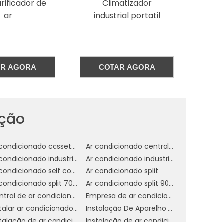
atizador
Ventilador
s
ial portatil
climatizador
o
umidificador
a
industrial
o
AR AGORA
COTAR AGORA
e
e
,
ação
e
Ar condicionado cassete 1 via
Ar condicionado central industrial
o
Ar condicionado industrial
Ar condicionado industrial campinas
a
Ar condicionado self contained preço
Ar condicionado split
Ar condicionado split 7000 btus
Ar condicionado split 9000 btus inverter
a
Central de ar condicionado industrial
Empresa de ar condicionado central
e
Instalar ar condicionado americana
Instalação De Aparelho De Refrigeração
s
Instalação de ar condicionado daikin
Instalação de ar condicionado em sp