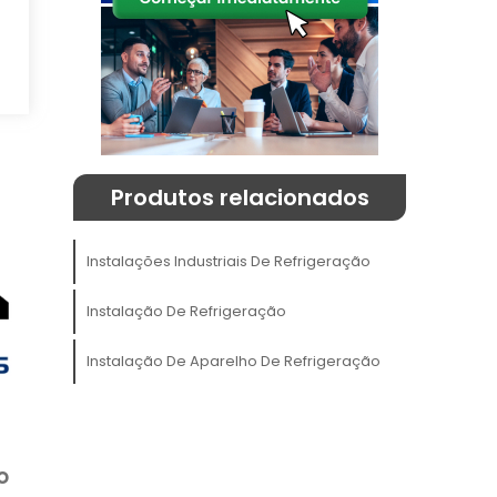
ho
Produtos relacionados
Instalações Industriais De Refrigeração
,
Instalação De Refrigeração
A
o
Instalação De Aparelho De Refrigeração
e
e
o
o