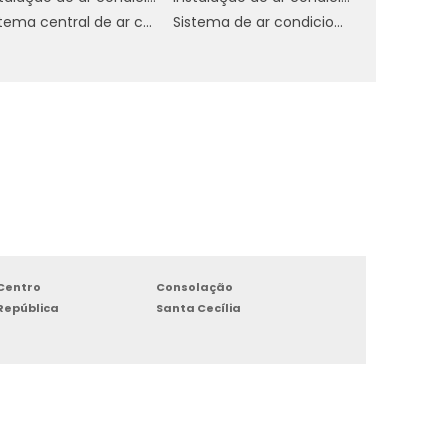
,
Sistema central de ar condicionado
Sistema de ar condicionado industrial
o
s
s
l
a
Centro
Consolação
República
Santa Cecília
l
o
o
e