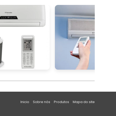
e
s
,
s
o
o
a
,
.
Inicio
Sobre nós
Produtos
Mapa do site
o