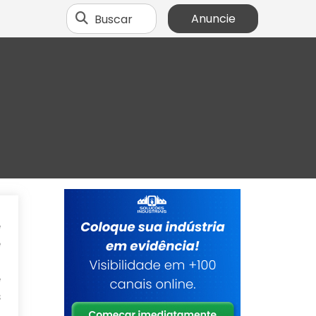
Buscar
Anuncie
e
e
o
e
s