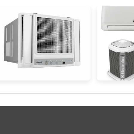
a umidade podem exigir sistemas com capacidade d
cia energética
do sistema. Optar por equipamento
resultar em economia significativa a longo prazo
sequentemente, os custos operacionais. Tecnologia
o e monitoramento, também contribuem para o us
rais, como CO2 e amoníaco, são mais ecológicos e estã
entais atuais. Além disso, é importante verificar 
turas atualizações tecnológicas e regulamentares
eficiente e em conformidade.
serviço de instalação
alidade do
são fundamentais
e renomadas garante que o sistema seja instalad
eja disponível para manutenções e eventuais ajustes.