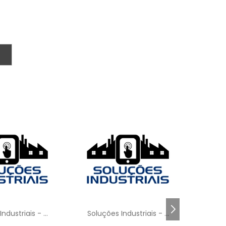
.
e
e
s
e
e
m
o
l
a
Soluções Industriais - AC
Soluções Industriais - AC