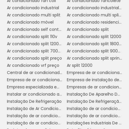
Ar condicionado fan coil
Ar condicionado fancolete
Para empresas que recebem clientes e
Ar condicionado industrial
Ar condicionado industrial campinas
parceiros de negócios, um ambiente
Ar condicionado multi split
Ar condicionado multi split comprar
climatizado transmite uma imagem de
Ar condicionado móvel
Ar condicionado residencial
profissionalismo e cuidado com o bem-estar
Ar condicionado self contained preço
Ar condicionado split
dos visitantes. Restaurantes, lojas e escritórios
Ar condicionado split 110v
Ar condicionado split 12000
que investem em um bom sistema de ar
Ar condicionado split 12000 btus inverter
Ar condicionado split 1800 btus
condicionado tendem a oferecer uma
Ar condicionado split 7000 btus
Ar condicionado split 9000 btus inverter
experiência mais agradável, incentivando a
Ar condicionado split preço
Ar condicionado split springer
permanência e o retorno dos clientes.
Ar condicionado vrf preço
Ar split 12000
Outro benefício significativo é a eficiência
Central de ar condicionado industrial
Empresa de ar condicionado central
energética dos sistemas modernos de ar
Empresa de ar condicionado em cosmópolis
Empresa de instalação de ar condicionado em sp
condicionado comercial. Equipamentos com
Empresa especializada em ar condicionado em sp
Empresas de ar condicionado sp
tecnologia avançada consomem menos
Instalar ar condicionado americana
Instalação De Aparelho De Refrigeração
energia, resultando em economia nos custos
Instalação De Refrigeração
Instalação De Refrigeração Em Sp
operacionais e redução do impacto
Instalação de Ar Condicionado
Instalação de ar condicionado campinas
ambiental. Isso é particularmente vantajoso
Instalação de ar condicionado daikin
Instalação de ar condicionado em sp
para empresas preocupadas com a
Instalação de ar condicionado fujitsu
Instalações Industriais De Refrigeração