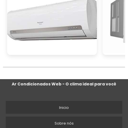
Outro ponto importante é a eficiência
energética do sistema. Opte por
equipamentos com selo Procel de eficiência
energética, que garantem menor consumo de
energia e, consequentemente, redução nos
custos operacionais. Sistemas modernos com
tecnologia inverter, por exemplo, ajustam a
capacidade de refrigeração conforme a
demanda, proporcionando economia e
conforto térmico constante.
Ar Condicionados Web - O clima ideal para você
A localização do equipamento também deve
ser planejada estrategicamente. Certifique-se
de que as unidades internas e externas sejam
Inicio
instaladas em locais que permitam a
circulação de ar adequada e fácil acesso
Sobre nós
para manutenção.