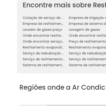
Encontre mais sobre Res
Automatização:
A possibilidade 
sensores de temperatura, garante efi
Cotação de serviço de nebulização ambientes
resfriamento.
Empresa de resfriamento de telhados
Essas vantagens fazem do resfriamen
Lavador de gases preço
Lavagem de gases
inteligente para empresas que dese
Onde encontrar resfriamento de telhado por aspersão
operacionais e contribuir para a sustenta
Onde encontrar serviço de resfriamento de telhado sp
Resfriamento evaporativo e umidificação
COMO IMPLEMENTAR O 
Serviço de nebulização ambientes em sp
ASPERSÃO
Serviço de resfriamento de telhado com água
Sistema de resfriamento de telhado
A implementação do sistema de resfr
realizado em algumas etapas simples, g
eficiente. Abaixo, apresentamos um guia
Regiões onde a Ar Condi
Planejamento:
Antes de iniciar a in
detalhado. Isso inclui a avaliação do tipo
necessária para o funcionamento do sist