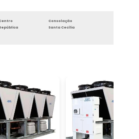
Centro
Consolação
República
Santa Cecília
s
e