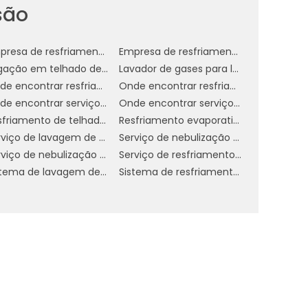
são
em
do
Empresa de resfriamento de telhado em sp
Empresa de resfriamento de telhado por aspersão
Irrigação em telhado de empresa
Lavador de gases para laboratório
e
Onde encontrar resfriamento de telhado com água
Onde encontrar resfriamento de telhado em sp
s
Onde encontrar serviço de nebulização ambientes
Onde encontrar serviço de nebulização ambientes em sp
Resfriamento de telhado por aspersão
Resfriamento evaporativo direto
Serviço de lavagem de gases industriais
Serviço de nebulização ambientes
R
Serviço de nebulização de ambientes para indústrias em sp
Serviço de resfriamento de telhado
Sistema de lavagem de gases
Sistema de resfriamento adiabático evaporativo
r
e