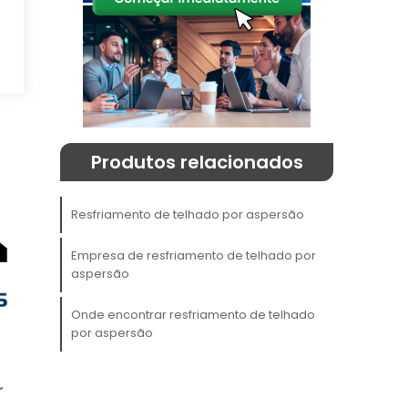
a
o
a
Produtos relacionados
Resfriamento de telhado por aspersão
Empresa de resfriamento de telhado por
aspersão
a
Onde encontrar resfriamento de telhado
a
por aspersão
a
e
r