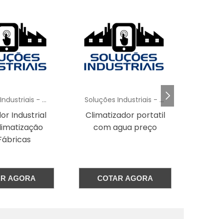
a
a
ui
is
Soluções Industriais - AC
Soluções Industriais - AC
de
or Industrial
Climatizador portatil
limatização
com agua preço
Ev
de
Fábricas
da
ão
AR AGORA
COTAR AGORA
xa